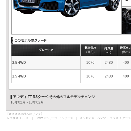
新車価格
最高出
排気量
グレード名
（万円）
(馬力)
(cc)
2.5 4WD
1076
2480
400
2.5 4WD
1076
2480
400
アウディ TT RSクーペ その他のフルモデルチェンジ
10年02月 - 13年02月
【オススメ車種へのリンク】
レクサス
GS
IS
｜ BMW
3シリーズ
5シリーズ
｜ メルセデス・ベンツ
Eクラス
Sクラス