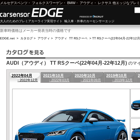
メルセデスベンツ
・
フォルクスワーゲン
・
BMW
・
アウディ
・
レクサス
他エッジなプレミ
大人のためのプレミアカーライフ実現サイト 輸入車・外車のカーセンサーエッジ
新車時価格はメーカー発表当時の価格です
EDGE.net
>
カタログ
>
アウディ
>
アウディ TT RSクーペ
>
TT RSクーペ(22年04月-22年12
AUDI（アウディ） TT RSクーペ(22年04月-22年12月)
のマ
2022年04月
2021年10月
2020年10月
2019年10月
- 2022年12月
- 2022年03月
- 2021年09月
- 2019年12月