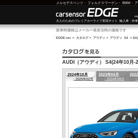
メルセデスベンツ
・
フォルクスワーゲン
・
BMW
・
ア
大人のためのプレミアカーライフ実現サイト 輸入車・外
新車時価格はメーカー発表当時の価格です
EDGE.net
>
カタログ
>
アウディ
>
アウディ S4
>
S4
AUDI（アウディ） S4(24年10月-2
2024年10月
2023年04月
202
- 2025年02月
- 2024年09月
-