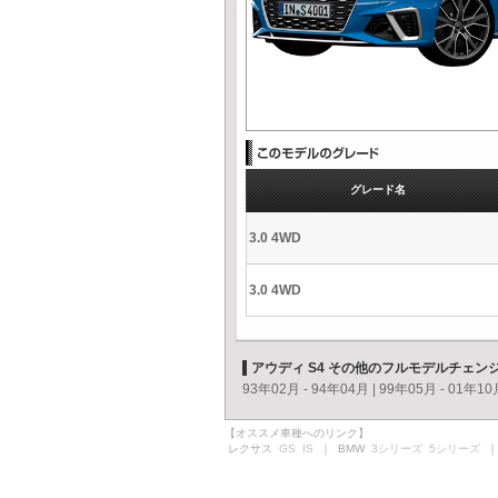
グレード名
3.0 4WD
3.0 4WD
アウディ S4 その他のフルモデルチェン
93年02月 - 94年04月
|
99年05月 - 01年10
【オススメ車種へのリンク】
レクサス
GS
IS
｜ BMW
3シリーズ
5シリーズ
｜