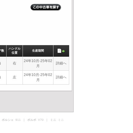
ハンドル
ア数
生産期間
位置
24年10月-25年02
右
詳細へ
4
月
24年10月-25年02
左
詳細へ
4
月
 ポルシェ
911
｜ ボルボ
V70
｜ ミニ
ミニ