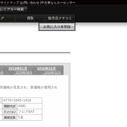
サイトマップ
|
お問い合わせ
|
中古車ならカーセンサー
レミアカー検索
ログ
買取
販売店クチコミ
お気に入り
未登録
2019年01月
2016年10月
9月
- 2019年09月
- 2018年12月
望小売価格が見直され、新価格が適用され
4770×1845×1410
4WD
フロア8AT
5名