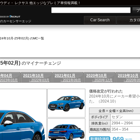
ウディ
・
レクサス
他エッジなプレミア車情報満載！
プ
Car Search
カタ
車のカーセンサーエッジ
(24年10月-25年02月) のMC一覧
5年02月)
のマイナーチェンジ
2年04月
2021年10月
2021年01月
2020年10月
2019年10月
 2023年03月
- 2022年03月
- 2021年09月
- 2020年12月
- 2020年0
価格改定が行われた
2024年10月にメーカー希
た。（2024.10）
セダン
2994～2994
354～354
969