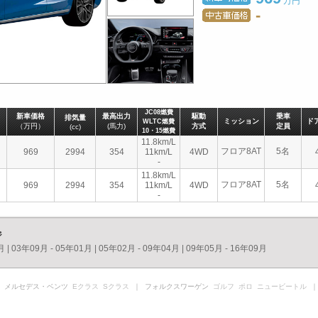
万円
-
JC08燃費
新車価格
最高出力
駆動
乗車
排気量
ミッション
ド
WLTC燃費
（万円）
(馬力)
方式
定員
(cc)
10・15燃費
11.8km/L
フロア8AT
5名
969
2994
354
11km/L
4WD
-
11.8km/L
フロア8AT
5名
969
2994
354
11km/L
4WD
-
ジ
月
|
03年09月 - 05年01月
|
05年02月 - 09年04月
|
09年05月 - 16年09月
 メルセデス・ベンツ
Eクラス
Sクラス
｜ フォルクスワーゲン
ゴルフ
ポロ
ニュービートル
｜