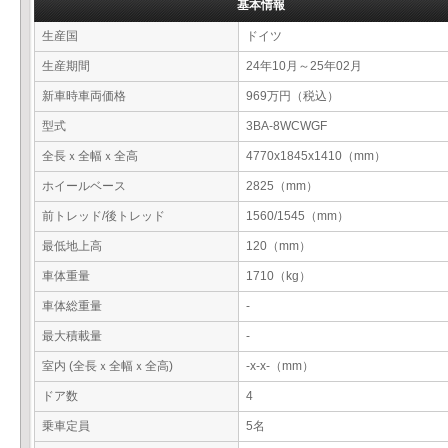
基本情報
生産国
ドイツ
生産期間
24年10月～25年02月
新車時車両価格
969万円（税込）
型式
3BA-8WCWGF
全長ｘ全幅ｘ全高
4770x1845x1410（mm）
ホイールベース
2825（mm）
前トレッド/後トレッド
1560/1545（mm）
最低地上高
120（mm）
車体重量
1710（kg）
車体総重量
-
最大積載量
-
室内 (全長ｘ全幅ｘ全高)
-x-x-（mm）
ドア数
4
乗車定員
5名