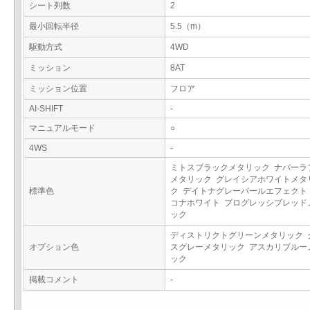
シート列数
2
最小回転半径
5.5（m）
駆動方式
4WD
ミッション
8AT
ミッション位置
フロア
AI-SHIFT
-
マニュアルモード
○
4WS
-
ミトスブラックメタリック ナバーラ
メタリック グレイシアホワイトメタ
標準色
ク デイトナグレーパールエフェクト
コナホワイト プログレッシブレッド
ック
ディストリクトグリーンメタリック 
オプション色
スグレーメタリック アスカリブルー
ック
掲載コメント
-