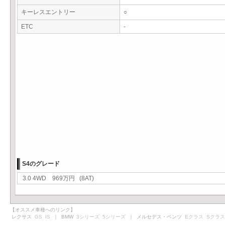
キーレスエントリー
○
ETC
-
S4のグレード
3.0 4WD 969万円 (8AT)
【オススメ車種へのリンク】
レクサス
GS
IS
｜ BMW
3シリーズ
5シリーズ
｜ メルセデス・ベンツ
Eクラス
Sクラス