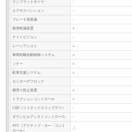
ランフラットタイヤ
-
エアサスペンション
-
ブレーキ系装備
-
衝突軽減装置
○
ナイトビジョン
-
レーンアシスト
○
車間距離自動制御システム
○
ソナー
○
駐車支援システム
○
センターデフロック
-
横滑り防止装置
○
トラクションコントロール
○
LSD（リミテッドスリップデフ）
-
ダウンヒルアシストコントロール
-
AYC（アクティブ・ヨー・コント
△
ロール）