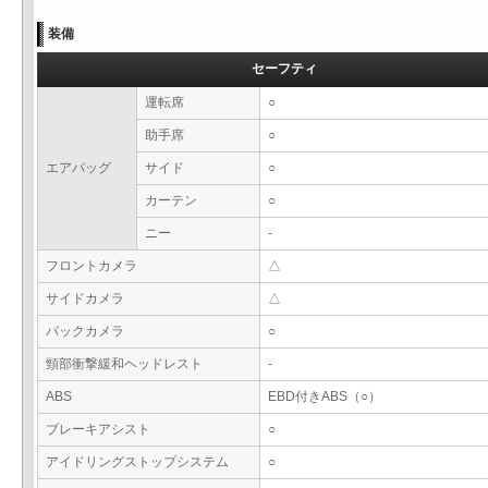
装備
セーフティ
運転席
○
助手席
○
エアバッグ
サイド
○
カーテン
○
ニー
-
フロントカメラ
△
サイドカメラ
△
バックカメラ
○
頸部衝撃緩和ヘッドレスト
-
ABS
EBD付きABS（○）
ブレーキアシスト
○
アイドリングストップシステム
○