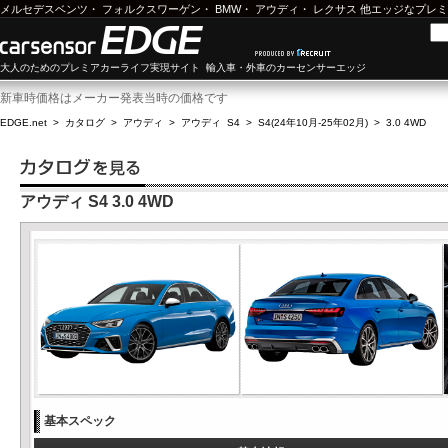
メルセデスベンツ
・
フォルクスワーゲン
・
BMW
・
アウディ
・
レクサス
他エッジなプレミ
大人のためのプレミアカーライフ実現サイト 輸入車・外車のカーセンサーエッジ
新車時価格はメーカー発表当時の価格です
EDGE.net
>
カタログ
>
アウディ
>
アウディ S4
>
S4(24年10月-25年02月)
>
3.0 4WD
アウディ S4 3.0 4WD
基本スペック