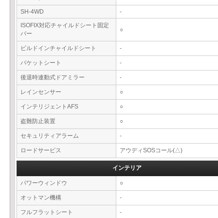
SH-4WD
-
ISOFIX対応チャイルドシート固定
○
バー
ビルドインチャイルドシート
-
バケットシート
-
後退時連動式ドアミラー
-
レインセンサー
○
インテリジェントAFS
○
盗難防止装置
○
セキュリティアラーム
-
ロードサービス
アウディSOSコール(△)
インテリア
パワーウィンドウ
○
オットマン機構
-
フルフラットシート
-