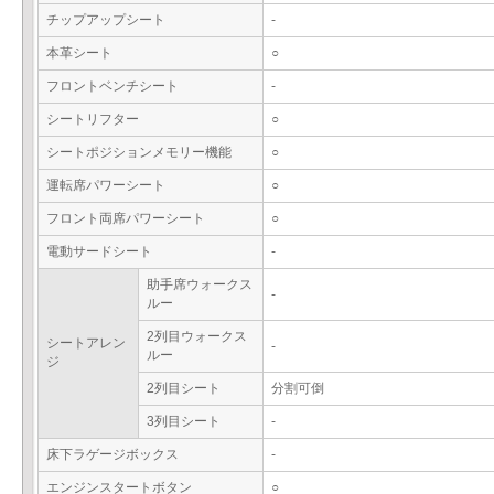
チップアップシート
-
本革シート
○
フロントベンチシート
-
シートリフター
○
シートポジションメモリー機能
○
運転席パワーシート
○
フロント両席パワーシート
○
電動サードシート
-
助手席ウォークス
-
ルー
2列目ウォークス
シートアレン
-
ルー
ジ
2列目シート
分割可倒
3列目シート
-
床下ラゲージボックス
-
エンジンスタートボタン
○