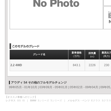
新車価格
最高出
排気量
グレード名
（万円）
(馬力)
(cc)
2.2 4WD
843.1
2226
230
アウディ S4 その他のフルモデルチェンジ
99年05月 - 01年10月
|
03年09月 - 05年01月
|
05年02月 - 09年04月
|
09年05
【オススメ車種へのリンク】
レクサス
GS
IS
｜ BMW
3シリーズ
5シリーズ
｜ メルセデス・ベンツ
Eクラス
Sクラス