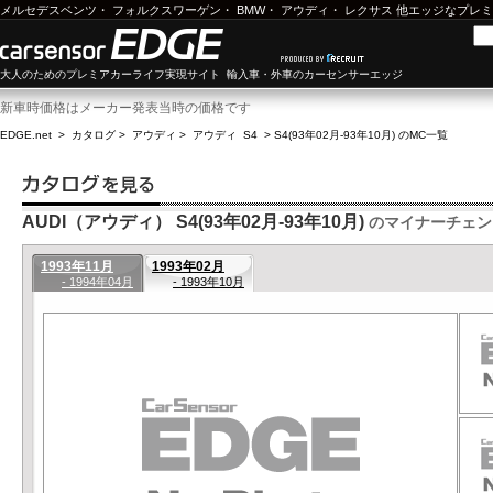
メルセデスベンツ
・
フォルクスワーゲン
・
BMW
・
アウディ
・
レクサス
他エッジなプレミ
大人のためのプレミアカーライフ実現サイト 輸入車・外車のカーセンサーエッジ
新車時価格はメーカー発表当時の価格です
EDGE.net
>
カタログ
>
アウディ
>
アウディ S4
>
S4(93年02月-93年10月) のMC一覧
AUDI（アウディ） S4(93年02月-93年10月)
のマイナーチェン
1993年11月
1993年02月
- 1994年04月
- 1993年10月