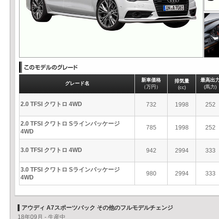
新車価格
最高出
排気量
グレード名
（万円）
(馬力)
(cc)
2.0 TFSI クワトロ 4WD
732
1998
252
2.0 TFSI クワトロ Sラインパッケージ
785
1998
252
4WD
3.0 TFSI クワトロ 4WD
942
2994
333
3.0 TFSI クワトロ Sラインパッケージ
980
2994
333
4WD
アウディ A7スポーツバック その他のフルモデルチェンジ
18年09月 - 生産中