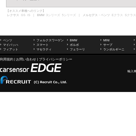
【オススメ車種へのリンク】
レクサス
GS
IS
｜ BMW
3シリーズ
5シリーズ
｜ メルセデス・ベンツ
Eクラス
Sクラス
ベンツ
フォルクスワーゲン
BMW
MINI
マイバッハ
スマート
ボルボ
サーブ
フィアット
マセラティ
フェラーリ
ランボルギーニ
利用規約
|
お問い合わせ
|
プライバシーポリシー
輸入