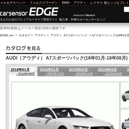
メルセデスベンツ
・
フォルクスワーゲン
・
BMW
・
アウディ
・
レクサス
他エッジなプレミ
大人のためのプレミアカーライフ実現サイト 輸入車・外車のカーセンサーエッジ
新車時価格はメーカー発表当時の価格です
EDGE.net
>
カタログ
>
アウディ
>
アウディ A7スポーツバック
>
A7スポーツバック(18年01月
AUDI（アウディ） A7スポーツバック(18年01月-18年08月)
2018年01月
2016年01月
2015年04月
2014年04月
- 2018年08月
- 2017年12月
- 2015年12月
- 2015年03月