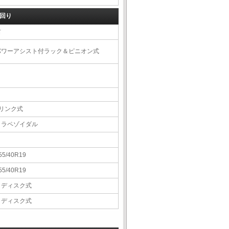
回り
右
パワーアシスト付ラック＆ピニオン式
5リンク式
トラペゾイダル
55/40R19
55/40R19
Ｖディスク式
Ｖディスク式