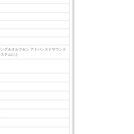
バング＆オルフセン アドバンスドサウンド
ステム(△)
△