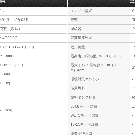
情報
エ
イツ
エンジン型式
C
年01月～18年08月
種類
85万円（税込）
過給器
A-4GCYPC
可変気筒装置
-
90x1910x1420（mm）
総排気量
1
15（mm）
最高出力/回転数 kw（ps）/rpm
1
40/1630（mm）
最大トルク/回転数 n・m（kg・
3
m）/rpm
0（mm）
環境対策エンジン
-
40（kg）
使用燃料
燃料タンク容量
JC08モード燃費
1
-x-（mm）
WLTCモード燃費
-
10-15モード燃費
-
燃費基準達成
-