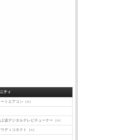
ニティ
オートエアコン（○）
地上波デジタルテレビチューナー（○）
アウディコネクト（○）