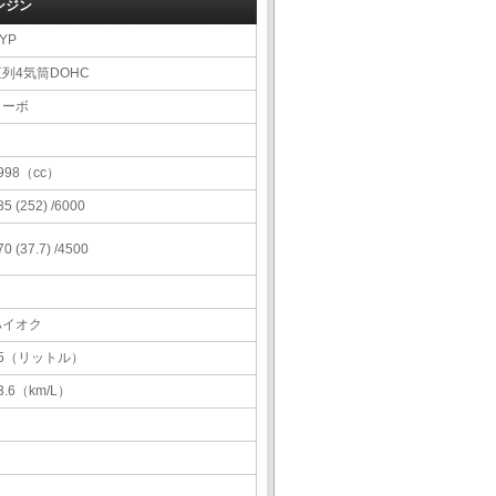
ンジン
YP
直列4気筒DOHC
ターボ
998（cc）
85 (252) /6000
70 (37.7) /4500
ハイオク
65（リットル）
3.6（km/L）