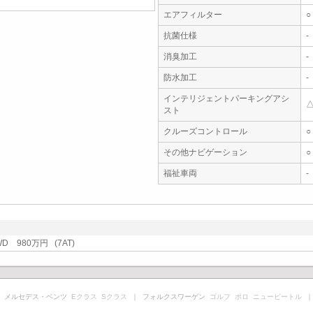
エアフィルター
○
抗菌仕様
-
消臭加工
-
防水加工
-
インテリジェントパーキングアシ
スト
クルーズコントロール
○
その他ナビゲーション
○
福祉車両
-
D 980万円 (7AT)
 メルセデス・ベンツ
Eクラス
Sクラス
｜ フォルクスワーゲン
ゴルフ
ポロ
ニュービートル
｜