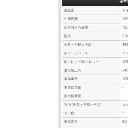
基本
生産国
ド
生産期間
18
新車時車両価格
7
型式
AB
全長ｘ全幅ｘ全高
49
ホイールベース
29
前トレッド/後トレッド
16
最低地上高
14
車体重量
18
車体総重量
-
最大積載量
-
室内 (全長ｘ全幅ｘ全高)
-x
ドア数
5
乗車定員
5名