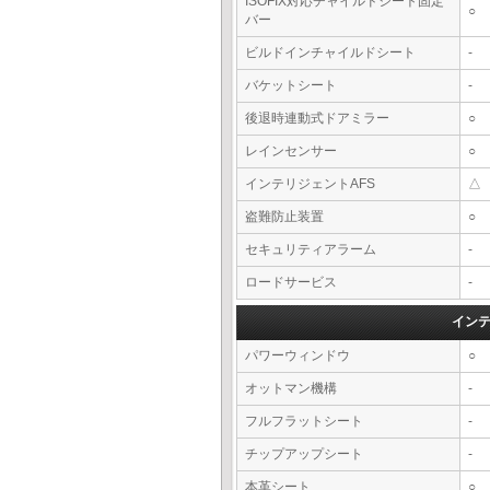
ISOFIX対応チャイルドシート固定
○
バー
ビルドインチャイルドシート
-
バケットシート
-
後退時連動式ドアミラー
○
レインセンサー
○
インテリジェントAFS
△
盗難防止装置
○
セキュリティアラーム
-
ロードサービス
-
イン
パワーウィンドウ
○
オットマン機構
-
フルフラットシート
-
チップアップシート
-
本革シート
○