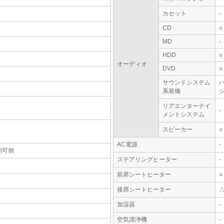
カセット
-
CD
○
MD
-
HDD
○
オーディオ
DVD
○
サウンドシステム
系装備
シ
リアエンターテイ
-
メントシステム
スピーカー
○
AC電源
-
割可倒
ステアリングヒーター
-
前席シートヒーター
○
後席シートヒーター
加湿器
-
空気清浄機
-