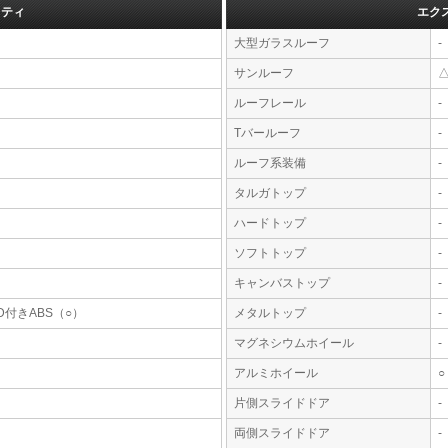
フティ
エク
大型ガラスルーフ
-
サンルーフ
ルーフレール
-
Tバールーフ
-
ルーフ系装備
-
タルガトップ
-
ハードトップ
-
ソフトトップ
-
キャンバストップ
-
D付きABS（○）
メタルトップ
-
マグネシウムホイール
-
アルミホイール
○
片側スライドドア
-
両側スライドドア
-