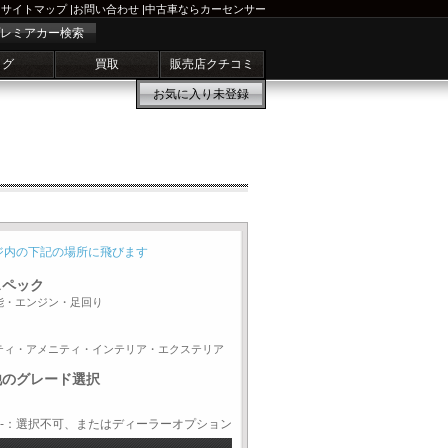
サイトマップ
|
お問い合わせ
|
中古車ならカーセンサー
レミアカー検索
ログ
買取
販売店クチコミ
お気に入り
未登録
ジ内の下記の場所に飛びます
スペック
能・エンジン・足回り
ティ・アメニティ・インテリア・エクステリア
他のグレード選択
-：選択不可、またはディーラーオプション