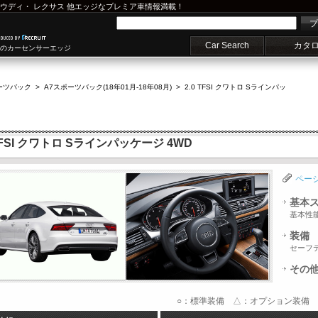
ウディ
・
レクサス
他エッジなプレミア車情報満載！
プ
Car Search
カタ
車のカーセンサーエッジ
ーツバック
>
A7スポーツバック(18年01月-18年08月)
>
2.0 TFSI クワトロ Sラインパッ
TFSI クワトロ Sラインパッケージ 4WD
ペー
基本
基本性
装備
セーフ
その
○：標準装備 △：オプション装備 