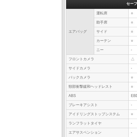
セー
運転席
○
助手席
○
エアバッグ
サイド
○
カーテン
○
ニー
-
フロントカメラ
△
サイドカメラ
-
バックカメラ
○
頸部衝撃緩和ヘッドレスト
○
ABS
EB
ブレーキアシスト
-
アイドリングストップシステム
○
ランフラットタイヤ
-
エアサスペンション
-