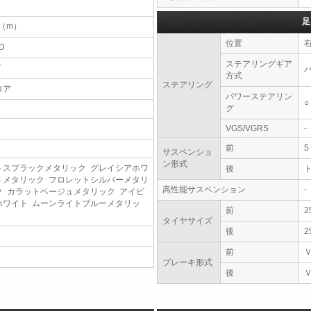
足
7（m）
位置
D
ステアリングギア
T
方式
ステアリング
ロア
パワーステアリン
○
グ
VGS/VGRS
-
前
サスペンショ
ン形式
トスブラックメタリック グレイシアホワ
後
トメタリック フロレットシルバーメタリ
高性能サスペンション
-
ク カラットベージュメタリック アイビ
ホワイト ムーンライトブルーメタリッ
前
2
タイヤサイズ
後
2
前
ブレーキ形式
後