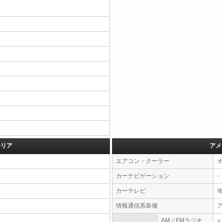
テリア
アメ
エアコン・クーラー
カーナビゲーション
-
カーテレビ
情報通信系装備
AM／FMラジオ
○