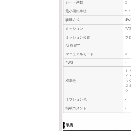
シート列数
2
最小回転半径
5.
駆動方式
4W
ミッション
7A
ミッション位置
フ
AI-SHIFT
-
マニュアルモード
○
4WS
-
ミ
イ
標準色
ッ
ス
ク
オプション色
-
掲載コメント
-
装備