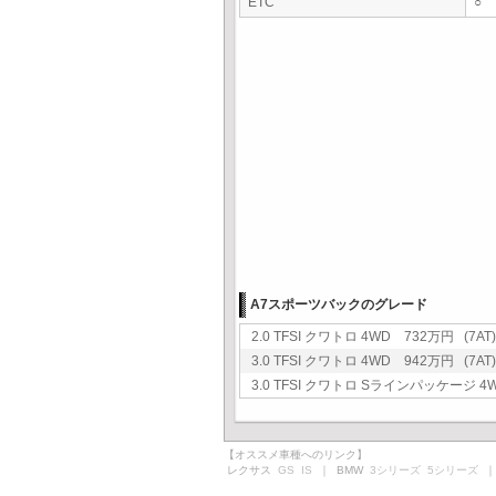
ETC
○
A7スポーツバックのグレード
2.0 TFSI クワトロ 4WD 732万円 (7AT)
3.0 TFSI クワトロ 4WD 942万円 (7AT)
3.0 TFSI クワトロ Sラインパッケージ 4W
【オススメ車種へのリンク】
レクサス
GS
IS
｜ BMW
3シリーズ
5シリーズ
｜