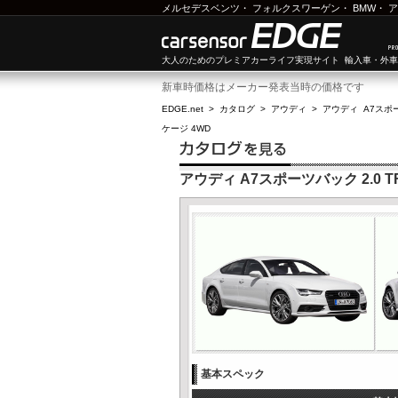
メルセデスベンツ
・
フォルクスワーゲン
・
BMW
・
ア
大人のためのプレミアカーライフ実現サイト 輸入車・外
新車時価格はメーカー発表当時の価格です
EDGE.net
>
カタログ
>
アウディ
>
アウディ A7スポ
ケージ 4WD
アウディ A7スポーツバック 2.0 
基本スペック