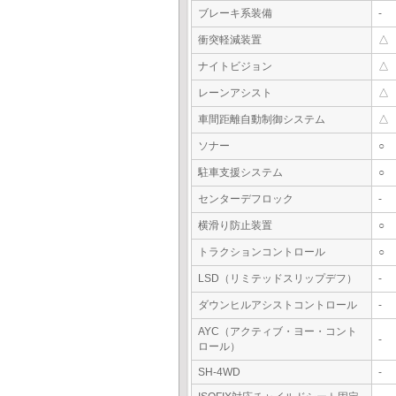
ブレーキ系装備
-
衝突軽減装置
△
ナイトビジョン
△
レーンアシスト
△
車間距離自動制御システム
△
ソナー
○
駐車支援システム
○
センターデフロック
-
横滑り防止装置
○
トラクションコントロール
○
LSD（リミテッドスリップデフ）
-
ダウンヒルアシストコントロール
-
AYC（アクティブ・ヨー・コント
-
ロール）
SH-4WD
-