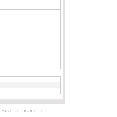
△
 ポルシェ
911
｜ ボルボ
V70
｜ ミニ
ミニ