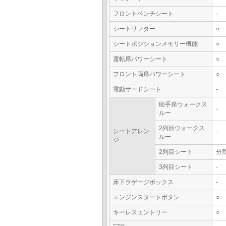
フロントベンチシート
-
シートリフター
○
シートポジションメモリー機能
○
運転席パワーシート
○
フロント両席パワーシート
○
電動サードシート
-
助手席ウォークス
-
ルー
2列目ウォークス
シートアレン
-
ルー
ジ
2列目シート
分
3列目シート
-
床下ラゲージボックス
-
エンジンスタートボタン
○
キーレスエントリー
○