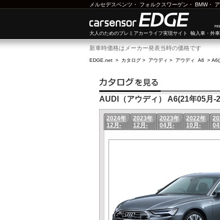
メルセデスベンツ
・
フォルクスワーゲン
・
BMW
・
ア
大人のためのプレミアカーライフ実現サイト 輸入車・外
新車時価格はメーカー発表当時の価格です
EDGE.net
>
カタログ
>
アウディ
>
アウディ A6
>
A6
AUDI（アウディ） A6(21年05月-2
2024年
2023年
2023年
2022年
2
12月-
12月-
04月-
10月-
04