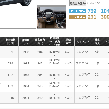
204～340
759
10
～
261
399
～
JC08燃費
新車価格
最高出力
駆動
乗車
排気量
ミッション
ド
WLTC燃費
（万円）
(馬力)
方式
定員
(cc)
10・15燃費
-
ー
フロア7AT
5名
759
1968
204
16.1km/L
4WD
-
13.5km/L
フロア7AT
5名
789
1984
245
11.4km/L
4WD
-
-
フロア7AT
5名
802
1968
204
16.1km/L
4WD
-
13.5km/L
ケ
フロア7AT
5名
832
1984
245
11.4km/L
4WD
-
-
フロア7AT
5名
1045
2994
340
10.8km/L
4WD
-