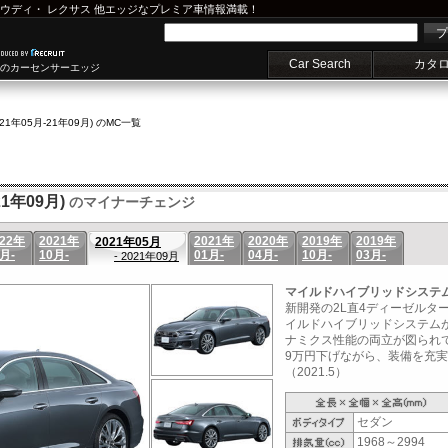
ウディ
・
レクサス
他エッジなプレミア車情報満載！
プ
Car Search
カタ
車のカーセンサーエッジ
(21年05月-21年09月) のMC一覧
1年09月)
のマイナーチェンジ
022年
2021年
2021年
2020年
2019年
2019年
2021年05月
月-
10月-
01月-
04月-
10月-
03月-
- 2021年09月
マイルドハイブリッドシステ
新開発の2L直4ディーゼルター
イルドハイブリッドシステム
ナミクス性能の両立が図られてい
9万円下げながら、装備を充
（2021.5）
セダン
1968～2994