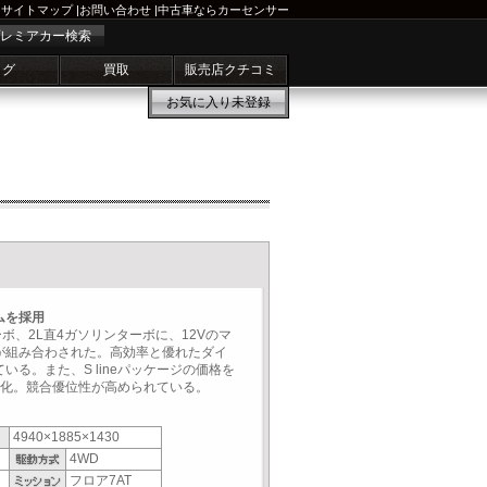
サイトマップ
|
お問い合わせ
|
中古車ならカーセンサー
レミアカー検索
ログ
買取
販売店クチコミ
お気に入り
未登録
ムを採用
ボ、2L直4ガソリンターボに、12Vのマ
が組み合わされた。高効率と優れたダイ
る。また、S lineパッケージの価格を
実化。競合優位性が高められている。
4940×1885×1430
4WD
フロア7AT