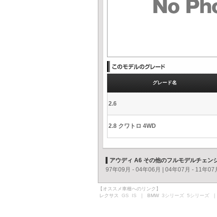
グレード名
2.6
2.8 クワトロ 4WD
アウディ A6 その他のフルモデルチェン
97年09月 - 04年06月
|
04年07月 - 11年07
【オススメ車種へのリンク】
レクサス
GS
IS
｜ BMW
3シリーズ
5シリーズ
｜