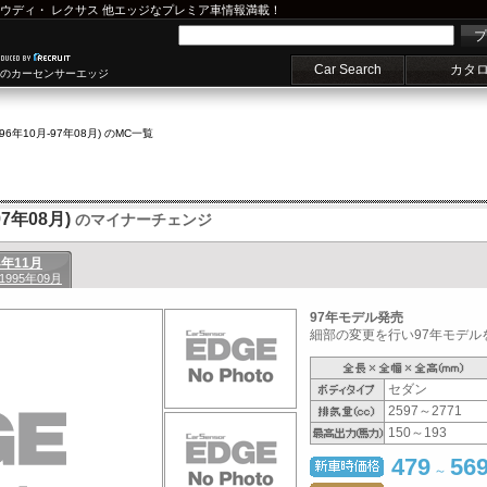
ウディ
・
レクサス
他エッジなプレミア車情報満載！
プ
Car Search
カタ
車のカーセンサーエッジ
(96年10月-97年08月) のMC一覧
7年08月)
のマイナーチェンジ
4年11月
 1995年09月
97年モデル発売
細部の変更を行い97年モデルを
セダン
2597～2771
150～193
479
56
～