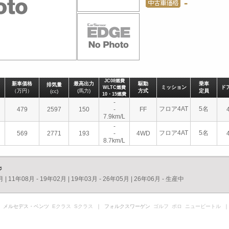
-
JC08燃費
新車価格
最高出力
駆動
乗車
排気量
ミッション
ド
WLTC燃費
（万円）
(馬力)
方式
定員
(cc)
10・15燃費
-
フロア4AT
5名
479
2597
150
-
FF
7.9km/L
-
フロア4AT
5名
569
2771
193
-
4WD
8.7km/L
ジ
月
|
11年08月 - 19年02月
|
19年03月 - 26年05月
|
26年06月 - 生産中
 メルセデス・ベンツ
Eクラス
Sクラス
｜ フォルクスワーゲン
ゴルフ
ポロ
ニュービートル
｜