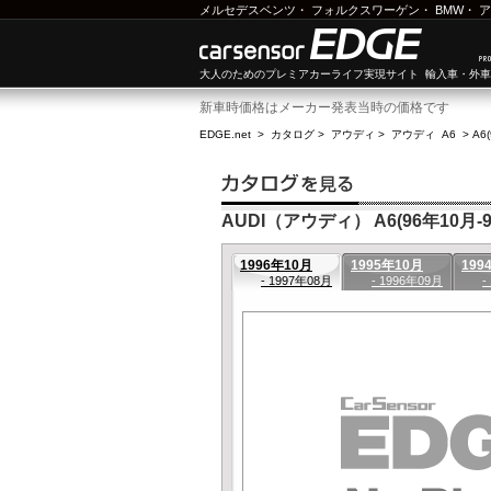
メルセデスベンツ
・
フォルクスワーゲン
・
BMW
・
ア
大人のためのプレミアカーライフ実現サイト 輸入車・外
新車時価格はメーカー発表当時の価格です
EDGE.net
>
カタログ
>
アウディ
>
アウディ A6
>
A6
AUDI（アウディ） A6(96年10月-9
1996年10月
1995年10月
199
- 1997年08月
- 1996年09月
-