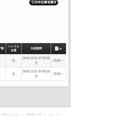
ハンドル
ア数
生産期間
位置
96年10月-97年08
右
詳細へ
4
月
96年10月-97年08
右
詳細へ
4
月
 ポルシェ
911
｜ ボルボ
V70
｜ ミニ
ミニ