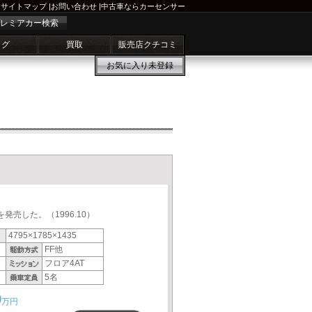
サイトマップ
|
お問い合わせ
|
中古車ならカーセンサー
レミアカー検索
ログ
買取
販売店クチコミ
お気に入り
未登録
発売した。（1996.10）
4795×1785×1435
FF他
フロア4AT
5名
9
万円