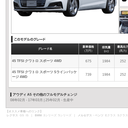
新車価格
最高出
排気量
グレード名
（万円）
(馬力)
(cc)
45 TFSI クワトロ スポーツ 4WD
675
1984
252
45 TFSI クワトロ スポーツ Sラインパッケ
739
1984
252
ージ 4WD
アウディ A5 その他のフルモデルチェンジ
08年02月 - 17年03月
|
25年02月 - 生産中
【オススメ車種へのリンク】
レクサス
GS
IS
｜ BMW
3シリーズ
5シリーズ
｜ メルセデス・ベンツ
Eクラス
Sクラス