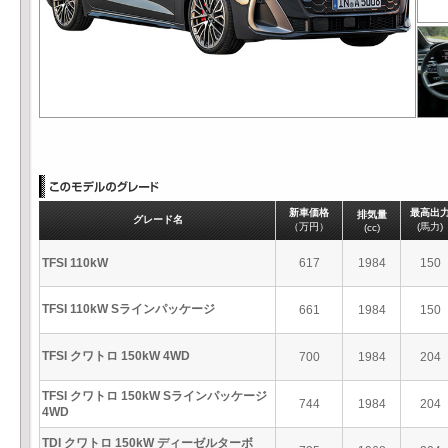
新車価格
最高出
排気量
グレード名
（万円）
(馬力)
(cc)
TFSI 110kW
617
1984
150
TFSI 110kW Sラインパッケージ
661
1984
150
TFSI クワトロ 150kW 4WD
700
1984
204
TFSI クワトロ 150kW Sラインパッケージ
744
1984
204
4WD
TDI クワトロ 150kW ディーゼルターボ