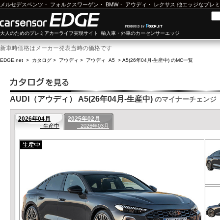
メルセデスベンツ
・
フォルクスワーゲン
・
BMW
・
アウディ
・
レクサス
他エッジなプレミ
大人のためのプレミアカーライフ実現サイト 輸入車・外車のカーセンサーエッジ
新車時価格はメーカー発表当時の価格です
EDGE.net
>
カタログ
>
アウディ
>
アウディ A5
>
A5(26年04月-生産中) のMC一覧
AUDI（アウディ） A5(26年04月-生産中)
のマイナーチェンジ
2026年04月
2025年02月
- 生産中
- 2026年03月