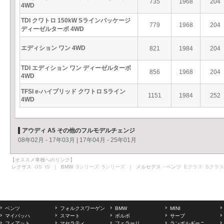
735
1968
204
4WD
TDI クワトロ 150kW Sラインパッケージ
779
1968
204
ディーゼルターボ 4WD
エディション ワン 4WD
821
1984
204
TDI エディション ワン ディーゼルターボ
856
1968
204
4WD
TFSI e-ハイブリッド クワトロ Sライン
1151
1984
252
4WD
アウディ A5 その他のフルモデルチェンジ
08年02月 - 17年03月
|
17年04月 - 25年01月
【オススメ車種へのリンク】
レクサス
GS
IS
｜ BMW
3シリーズ
5シリーズ
｜ メルセデス・ベンツ
Eクラス
Sクラス
ベンツ
フォルクスワーゲン
BMW
MINI
マイバッハ
スマート
ボルボ
サーブ
フィアット
マセラティ
フェラーリ
ランボルギーニ