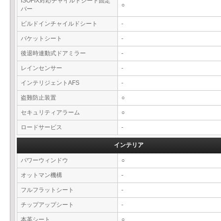
ISOFIX対応チャイルドシート固定
○
バー
ビルドインチャイルドシート
-
バケットシート
-
後退時連動式ドアミラー
-
レインセンサー
-
インテリジェントAFS
-
盗難防止装置
○
セキュリティアラーム
○
ロードサービス
-
インテリア
パワーウィンドウ
○
オットマン機構
-
フルフラットシート
-
チップアップシート
-
本革シート
○