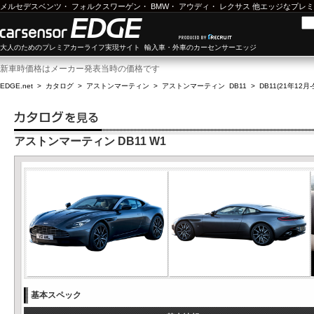
メルセデスベンツ
・
フォルクスワーゲン
・
BMW
・
アウディ
・
レクサス
他エッジなプレミ
大人のためのプレミアカーライフ実現サイト 輸入車・外車のカーセンサーエッジ
新車時価格はメーカー発表当時の価格です
EDGE.net
>
カタログ
>
アストンマーティン
>
アストンマーティン DB11
>
DB11(21年12月
アストンマーティン DB11 W1
基本スペック