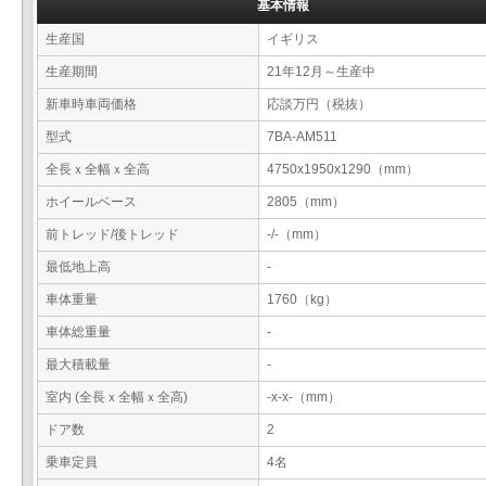
基本情報
生産国
イギリス
生産期間
21年12月～生産中
新車時車両価格
応談万円（税抜）
型式
7BA-AM511
全長ｘ全幅ｘ全高
4750x1950x1290（mm）
ホイールベース
2805（mm）
前トレッド/後トレッド
-/-（mm）
最低地上高
-
車体重量
1760（kg）
車体総重量
-
最大積載量
-
室内 (全長ｘ全幅ｘ全高)
-x-x-（mm）
ドア数
2
乗車定員
4名