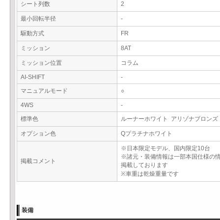
シート列数
2
最小回転半径
-
駆動方式
FR
ミッション
8AT
ミッション位置
コラム
AI-SHIFT
-
マニュアルモード
○
4WS
-
標準色
ルーナーホワイト アリゾナブロン
オプション色
Qプラチナホワイト
※日本限定モデル、国内限定10台
※諸元・装備情報は一部本国仕様の
掲載コメント
掲載しております
※車重は乾燥重量です
装備