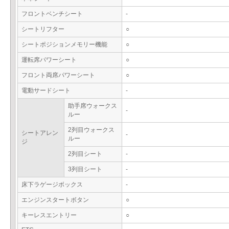
フロントベンチシート
-
シートリフター
○
シートポジションメモリー機能
○
運転席パワーシート
○
フロント両席パワーシート
○
電動サードシート
-
助手席ウォークス
-
ルー
2列目ウォークス
シートアレン
-
ルー
ジ
2列目シート
-
3列目シート
-
床下ラゲージボックス
-
エンジンスタートボタン
○
キーレスエントリー
○