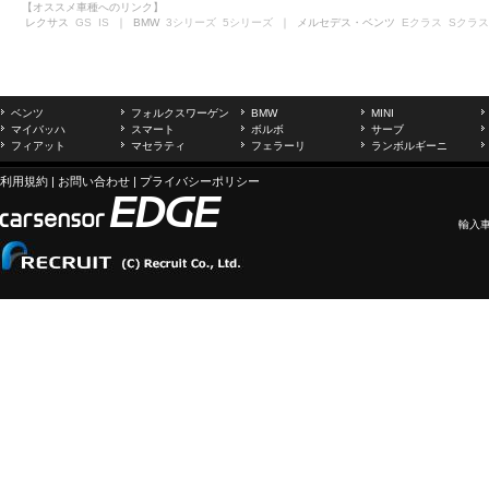
【オススメ車種へのリンク】
レクサス
GS
IS
｜ BMW
3シリーズ
5シリーズ
｜ メルセデス・ベンツ
Eクラス
Sクラス
ベンツ
フォルクスワーゲン
BMW
MINI
マイバッハ
スマート
ボルボ
サーブ
フィアット
マセラティ
フェラーリ
ランボルギーニ
利用規約
|
お問い合わせ
|
プライバシーポリシー
輸入