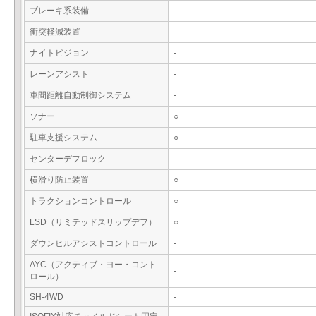
ブレーキ系装備
-
衝突軽減装置
-
ナイトビジョン
-
レーンアシスト
-
車間距離自動制御システム
-
ソナー
○
駐車支援システム
○
センターデフロック
-
横滑り防止装置
○
トラクションコントロール
○
LSD（リミテッドスリップデフ）
○
ダウンヒルアシストコントロール
-
AYC（アクティブ・ヨー・コント
-
ロール）
SH-4WD
-