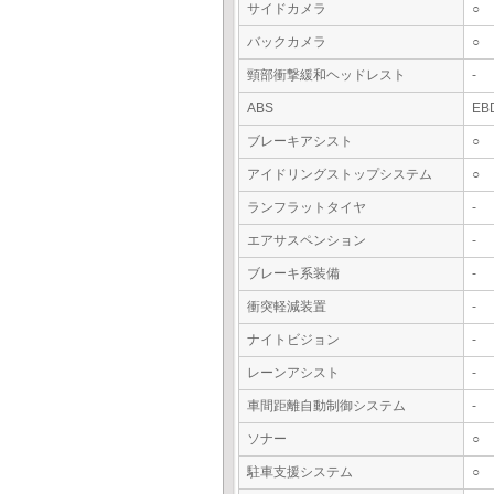
サイドカメラ
○
バックカメラ
○
頸部衝撃緩和ヘッドレスト
-
ABS
EB
ブレーキアシスト
○
アイドリングストップシステム
○
ランフラットタイヤ
-
エアサスペンション
-
ブレーキ系装備
-
衝突軽減装置
-
ナイトビジョン
-
レーンアシスト
-
車間距離自動制御システム
-
ソナー
○
駐車支援システム
○