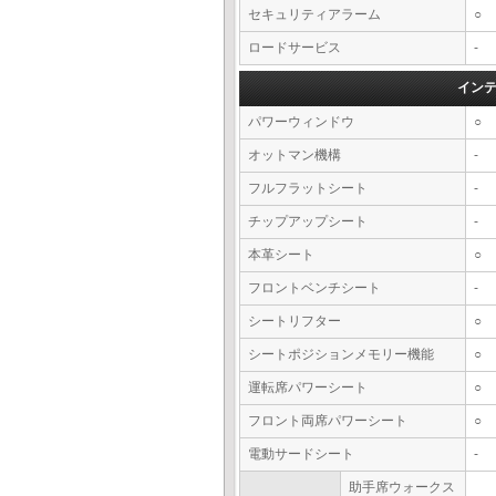
セキュリティアラーム
○
ロードサービス
-
イン
パワーウィンドウ
○
オットマン機構
-
フルフラットシート
-
チップアップシート
-
本革シート
○
フロントベンチシート
-
シートリフター
○
シートポジションメモリー機能
○
運転席パワーシート
○
フロント両席パワーシート
○
電動サードシート
-
助手席ウォークス