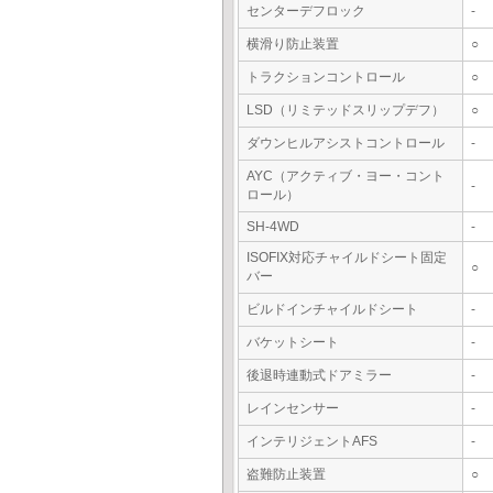
センターデフロック
-
横滑り防止装置
○
トラクションコントロール
○
LSD（リミテッドスリップデフ）
○
ダウンヒルアシストコントロール
-
AYC（アクティブ・ヨー・コント
-
ロール）
SH-4WD
-
ISOFIX対応チャイルドシート固定
○
バー
ビルドインチャイルドシート
-
バケットシート
-
後退時連動式ドアミラー
-
レインセンサー
-
インテリジェントAFS
-
盗難防止装置
○