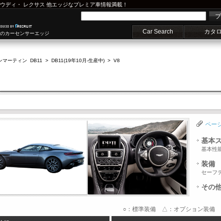
ウディ
・
レクサス
他エッジなプレミア車情報満載！
プ
Car Search
カタ
車のカーセンサーエッジ
マーティン DB11
>
DB11(19年10月-生産中)
>
V8
ペー
基本
基本性
装備
セーフ
その
○：標準装備 △：オプション装備 