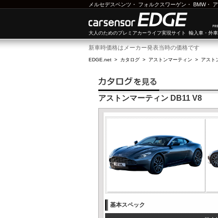
メルセデスベンツ
・
フォルクスワーゲン
・
BMW
・
ア
大人のためのプレミアカーライフ実現サイト 輸入車・外
新車時価格はメーカー発表当時の価格です
EDGE.net
>
カタログ
>
アストンマーティン
>
アストン
アストンマーティン DB11 V8
基本スペック