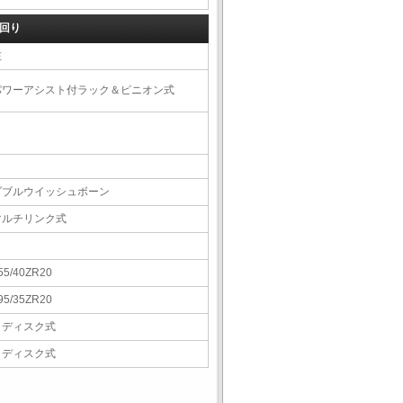
回り
左
パワーアシスト付ラック＆ピニオン式
ダブルウイッシュボーン
マルチリンク式
55/40ZR20
95/35ZR20
Ｖディスク式
Ｖディスク式