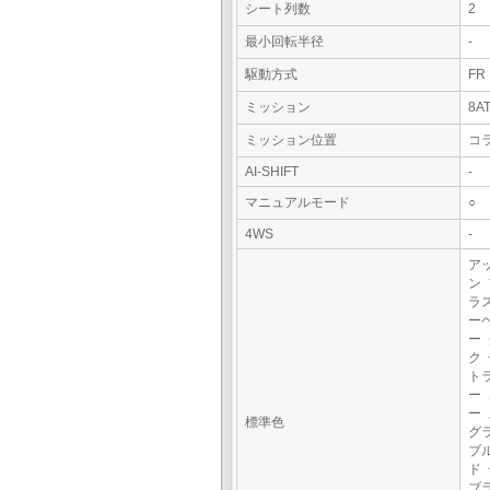
シート列数
2
最小回転半径
-
駆動方式
FR
ミッション
8A
ミッション位置
コ
AI-SHIFT
-
マニュアルモード
○
4WS
-
ア
ン
ラ
ー
ー
ク
ト
ー
ー
標準色
グ
ブ
ド
ブ