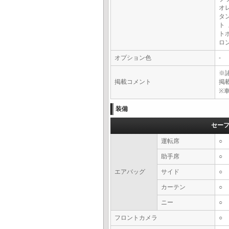
オ
タ
ト
ト
ロ
オプション色
-
※
掲載コメント
掲
※
装備
セー
運転席
○
助手席
○
エアバッグ
サイド
○
カーテン
○
ニー
○
フロントカメラ
○