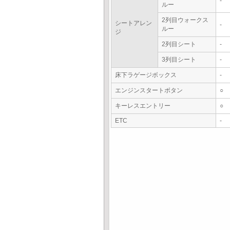
-
ルー
2列目ウォークス
シートアレン
-
ルー
ジ
2列目シート
-
3列目シート
-
床下ラゲージボックス
-
エンジンスタートボタン
○
キーレスエントリー
○
ETC
-