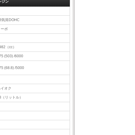
ンジン
8気筒DOHC
ターボ
982（cc）
75 (503) /6000
75 (68.8) /5000
ハイオク
78（リットル）