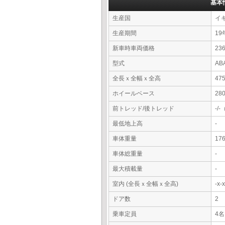
基本
生産国
イ
生産期間
19
新車時車両価格
23
型式
AB
全長ｘ全幅ｘ全高
47
ホイールベース
28
前トレッド/後トレッド
-/
最低地上高
-
車体重量
17
車体総重量
-
最大積載量
-
室内 (全長ｘ全幅ｘ全高)
-x
ドア数
2
乗車定員
4名