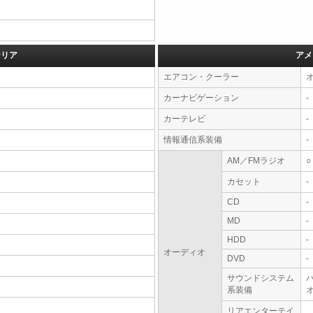
テリア
アメ
エアコン・クーラー
カーナビゲーション
-
カーテレビ
-
情報通信系装備
-
AM／FMラジオ
○
カセット
-
CD
-
MD
-
HDD
-
オーディオ
DVD
-
サウンドシステム
系装備
オ
リアエンターテイ