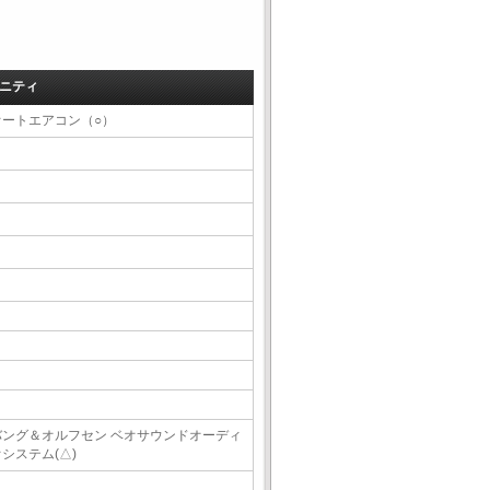
ニティ
オートエアコン（○）
バング＆オルフセン ベオサウンドオーディ
システム(△)