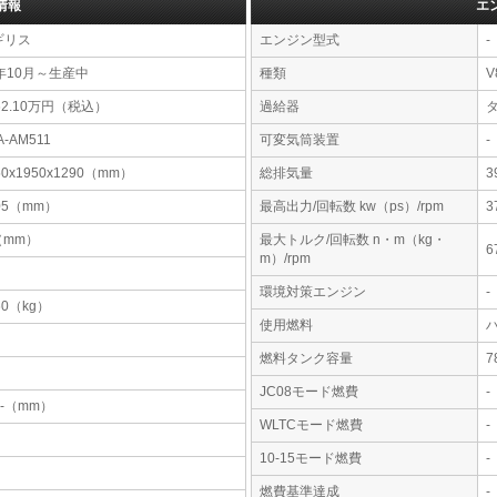
情報
エ
ギリス
エンジン型式
-
年10月～生産中
種類
V
62.10万円（税込）
過給器
A-AM511
可変気筒装置
-
50x1950x1290（mm）
総排気量
3
05（mm）
最高出力/回転数 kw（ps）/rpm
3
-（mm）
最大トルク/回転数 n・m（kg・
6
m）/rpm
環境対策エンジン
-
60（kg）
使用燃料
燃料タンク容量
JC08モード燃費
-
-x-（mm）
WLTCモード燃費
-
10-15モード燃費
-
燃費基準達成
-