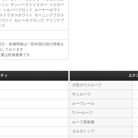
レンジ サンバーストイエロー イエロー
ン シルバーブロンド ルーナーホワイ
 ストラタスホワイト モーニングフロス
ホワイト セレーネブロンズ アリゾナブ
ンズ
諸元・装備情報は一部本国仕様の情報を
載しております
車重は乾燥重量です
フティ
エク
大型ガラスルーフ
-
サンルーフ
-
ルーフレール
-
Tバールーフ
-
ルーフ系装備
-
タルガトップ
-