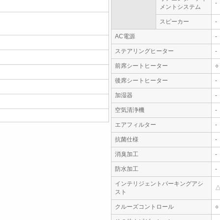
-
メントシステム
スピーカー
-
AC電源
-
ステアリングヒーター
-
前席シートヒーター
○
後席シートヒーター
-
加湿器
-
空気清浄機
-
エアフィルター
-
抗菌仕様
-
消臭加工
-
防水加工
-
インテリジェントパーキングアシ
スト
クルーズコントロール
○