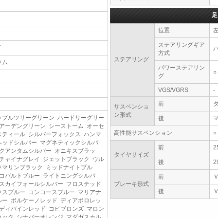
足
位置
ステアリングギア
T
方式
ステアリング
ラム
パワーステアリン
○
グ
VGS/VGRS
-
前
サスペンショ
ン形式
ップルツリーグリーン ハードリーグリー
後
 アーデングリーン シーストーム オーセ
高性能サスペンション
○
スティール シルバーフォックス ハンマ
ヘッドシルバー マグネティックシルバ
前
2
 クアンタムシルバー オニキスブラッ
タイヤサイズ
 チャイナグレイ ジェットブラック ウル
後
2
ラマリンブラック ミッドナイトブル
 コバルトブルー ライトニングシルバ
前
 スカイフォールシルバー フロステッド
ブレーキ形式
後
ラスブルー コンコースブルー マリアナ
ルー ボルケーノレッド ディアボロレッ
 ディバインレッド コピブロンズ マロン
ラック シナバーオレンジ マダガスカル