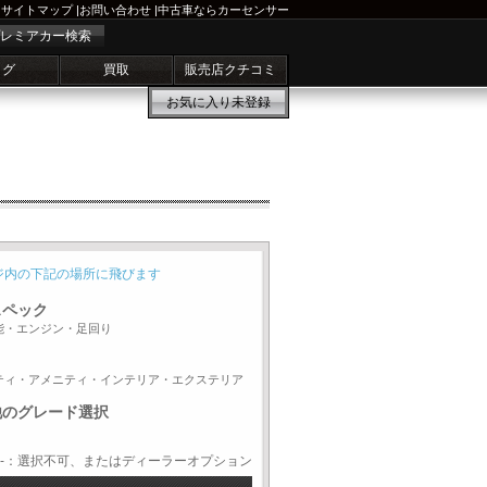
サイトマップ
|
お問い合わせ
|
中古車ならカーセンサー
レミアカー検索
ログ
買取
販売店クチコミ
お気に入り
未登録
ジ内の下記の場所に飛びます
スペック
能・エンジン・足回り
ティ・アメニティ・インテリア・エクステリア
他のグレード選択
-：選択不可、またはディーラーオプション