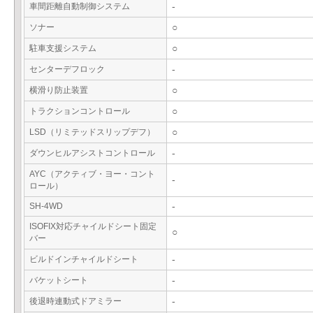
車間距離自動制御システム
-
ソナー
○
駐車支援システム
○
センターデフロック
-
横滑り防止装置
○
トラクションコントロール
○
LSD（リミテッドスリップデフ）
○
ダウンヒルアシストコントロール
-
AYC（アクティブ・ヨー・コント
-
ロール）
SH-4WD
-
ISOFIX対応チャイルドシート固定
○
バー
ビルドインチャイルドシート
-
バケットシート
-
後退時連動式ドアミラー
-