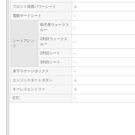
フロント両席パワーシート
○
電動サードシート
-
助手席ウォークス
-
ルー
2列目ウォークス
シートアレン
-
ルー
ジ
2列目シート
-
3列目シート
-
床下ラゲージボックス
-
エンジンスタートボタン
○
キーレスエントリー
○
ETC
-