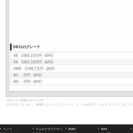
DB11のグレード
V8 2362.10万円 (8AT)
V8 2362.10万円 (8AT)
AMR 2768.7万円 (8AT)
W1 -万円 (8AT)
W1 -万円 (8AT)
【オススメ車種へのリンク】
レクサス
GS
IS
｜ BMW
3シリーズ
5シリーズ
｜ メルセデス・ベンツ
Eクラス
Sクラス
ベンツ
フォルクスワーゲン
BMW
MINI