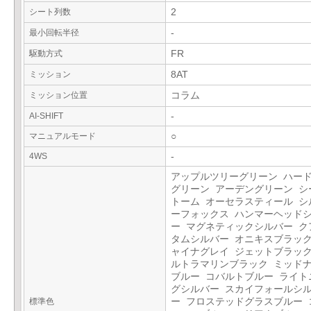
シート列数
2
最小回転半径
-
駆動方式
FR
ミッション
8AT
ミッション位置
コラム
AI-SHIFT
-
マニュアルモード
○
4WS
-
アップルツリーグリーン ハー
グリーン アーデングリーン シ
トーム オーセラスティール シ
ーフォックス ハンマーヘッド
ー マグネティックシルバー ク
タムシルバー オニキスブラック
ャイナグレイ ジェットブラック
ルトラマリンブラック ミッド
ブルー コバルトブルー ライト
グシルバー スカイフォールシ
標準色
ー フロステッドグラスブルー 