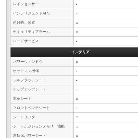
レインセンサー
-
インテリジェントAFS
-
盗難防止装置
○
セキュリティアラーム
○
ロードサービス
-
インテリア
パワーウィンドウ
○
オットマン機構
-
フルフラットシート
-
チップアップシート
-
本革シート
○
フロントベンチシート
-
シートリフター
○
シートポジションメモリー機能
○
運転席パワーシート
○