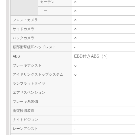
カーテン
○
ニー
○
フロントカメラ
○
サイドカメラ
○
バックカメラ
○
頸部衝撃緩和ヘッドレスト
-
EBD付きABS（○）
ABS
ブレーキアシスト
○
アイドリングストップシステム
○
ランフラットタイヤ
-
エアサスペンション
-
ブレーキ系装備
-
衝突軽減装置
-
ナイトビジョン
-
レーンアシスト
-