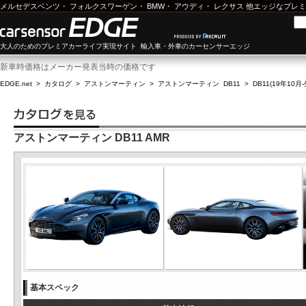
メルセデスベンツ
・
フォルクスワーゲン
・
BMW
・
アウディ
・
レクサス
他エッジなプレミ
大人のためのプレミアカーライフ実現サイト 輸入車・外車のカーセンサーエッジ
新車時価格はメーカー発表当時の価格です
EDGE.net
>
カタログ
>
アストンマーティン
>
アストンマーティン DB11
>
DB11(19年10月
アストンマーティン DB11 AMR
基本スペック