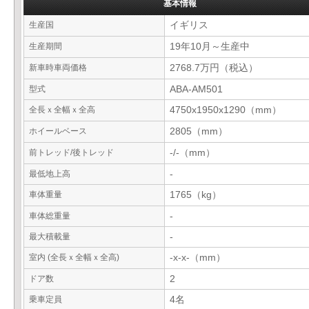
基本情報
生産国
イギリス
生産期間
19年10月～生産中
新車時車両価格
2768.7万円（税込）
型式
ABA-AM501
全長ｘ全幅ｘ全高
4750x1950x1290（mm）
ホイールベース
2805（mm）
前トレッド/後トレッド
-/-（mm）
最低地上高
-
車体重量
1765（kg）
車体総重量
-
最大積載量
-
室内 (全長ｘ全幅ｘ全高)
-x-x-（mm）
ドア数
2
乗車定員
4名