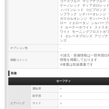
コースブルー マリアナブルー 
ケーノレッド ディアボロレッド
ィバインレッド コピブロンズ 
ンブラック シナバーオレンジ 
ガスカルオレンジ サンバース
ロー イエロータン シルバーブ
ド ルーナーホワイト ストラタ
ワイト モーニングフロストホ
ト セレーネブロンズ アリゾナ
ンズ
オプション色
-
※諸元・装備情報は一部本国仕
情報を掲載しております
掲載コメント
※車重は乾燥重量です
装備
セーフティ
運転席
○
助手席
○
エアバッグ
サイド
○