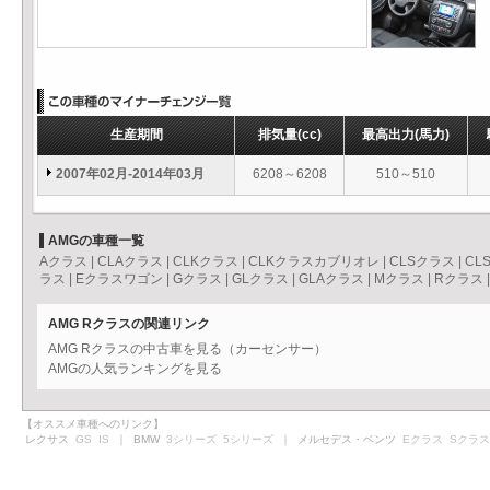
生産期間
排気量
(cc)
最高出力
(馬力)
2007年02月-2014年03月
6208～6208
510～510
AMGの車種一覧
Aクラス
|
CLAクラス
|
CLKクラス
|
CLKクラスカブリオレ
|
CLSクラス
|
CL
ラス
|
Eクラスワゴン
|
Gクラス
|
GLクラス
|
GLAクラス
|
Mクラス
|
Rクラス
AMG Rクラスの関連リンク
AMG Rクラスの中古車を見る（カーセンサー）
AMGの人気ランキングを見る
【オススメ車種へのリンク】
レクサス
GS
IS
｜ BMW
3シリーズ
5シリーズ
｜ メルセデス・ベンツ
Eクラス
Sクラス