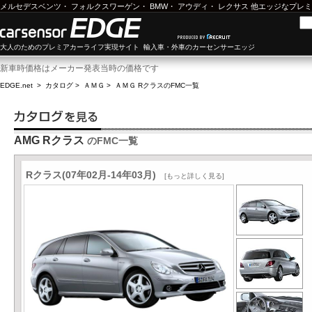
メルセデスベンツ
・
フォルクスワーゲン
・
BMW
・
アウディ
・
レクサス
他エッジなプレミ
大人のためのプレミアカーライフ実現サイト 輸入車・外車のカーセンサーエッジ
新車時価格はメーカー発表当時の価格です
EDGE.net
>
カタログ
>
ＡＭＧ
>
ＡＭＧ Rクラス
のFMC一覧
AMG Rクラス
のFMC一覧
Rクラス(07年02月-14年03月)
[もっと詳しく見る]