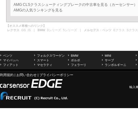
AMG CLSクラスシューティングブレークの中古車を見る（カーセンサー）
AMGの人気ランキングを見る
【オススメ車種へのリンク】
レクサス
GS
IS
｜ BMW
3シリーズ
5シリーズ
｜ メルセデス・ベンツ
Eクラス
Sクラス
ベンツ
フォルクスワーゲン
BMW
MINI
マイバッハ
スマート
ボルボ
サーブ
フィアット
マセラティ
フェラーリ
ランボルギーニ
利用規約
|
お問い合わせ
|
プライバシーポリシー
輸入