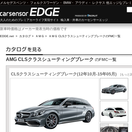
メルセデスベンツ
・
フォルクスワーゲン
・
BMW
・
アウディ
・
レクサス
他エッジなプレミ
大人のためのプレミアカーライフ実現サイト 輸入車・外車のカーセンサーエッジ
新車時価格はメーカー発表当時の価格です
EDGE.net
>
カタログ
>
ＡＭＧ
>
ＡＭＧ CLSクラスシューティングブレーク
のFMC一覧
AMG CLSクラスシューティングブレーク
のFMC一覧
CLSクラスシューティングブレーク(12年10月-15年05月)
[もっと