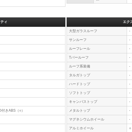
フティ
エク
大型ガラスルーフ
-
サンルーフ
-
ルーフレール
-
Tバールーフ
-
ルーフ系装備
-
タルガトップ
-
ハードトップ
-
ソフトトップ
-
キャンバストップ
-
D付きABS（○）
メタルトップ
-
マグネシウムホイール
-
アルミホイール
○