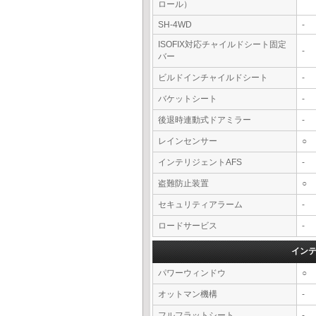
ロール）
SH-4WD
-
ISOFIX対応チャイルドシート固定
-
バー
ビルドインチャイルドシート
-
バケットシート
-
後退時連動式ドアミラー
-
レインセンサー
○
インテリジェントAFS
-
盗難防止装置
○
セキュリティアラーム
-
ロードサービス
-
イン
パワーウィンドウ
○
オットマン機構
-
フルフラットシート
-