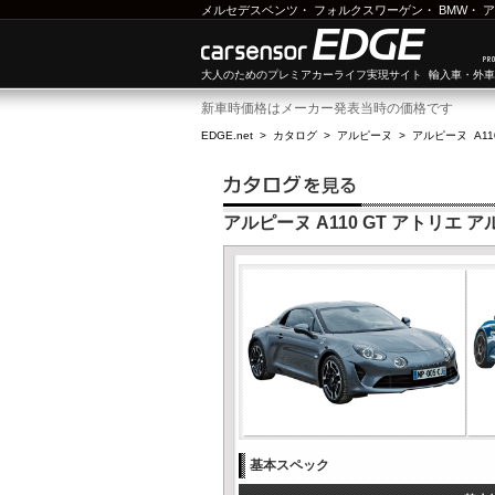
メルセデスベンツ
・
フォルクスワーゲン
・
BMW
・
ア
大人のためのプレミアカーライフ実現サイト 輸入車・外
新車時価格はメーカー発表当時の価格です
EDGE.net
>
カタログ
>
アルピーヌ
>
アルピーヌ A11
アルピーヌ A110 GT アトリエ 
基本スペック