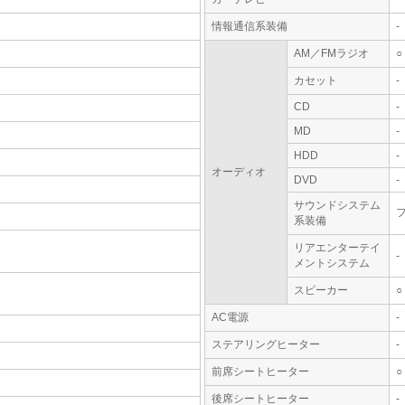
情報通信系装備
-
AM／FMラジオ
○
カセット
-
CD
-
MD
-
HDD
-
オーディオ
DVD
-
サウンドシステム
系装備
リアエンターテイ
-
メントシステム
スピーカー
○
AC電源
-
ステアリングヒーター
-
前席シートヒーター
○
後席シートヒーター
-