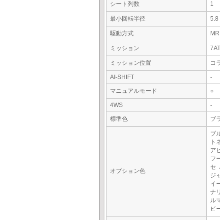
シート列数
1
最小回転半径
5.
駆動方式
MR
ミッション
7A
ミッション位置
コ
AI-SHIFT
-
マニュアルモード
○
4WS
-
標準色
ブ
ブ
ト
ア
フ
セ
オプション色
ジ
イ
ナ
ル
ピ