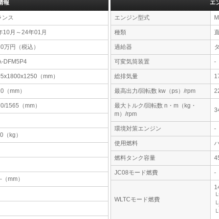
情報
エ
ランス
エンジン型式
M
年10月～24年01月
種類
60万円（税込）
過給器
A-DFM5P4
可変気筒装置
-
05x1800x1250（mm）
総排気量
1
20（mm）
最高出力/回転数 kw（ps）/rpm
2
70/1565（mm）
最大トルク/回転数 n・m（kg・
3
m）/rpm
環境対策エンジン
-
30（kg）
使用燃料
燃料タンク容量
JC08モード燃費
-
-x-（mm）
1
└
WLTCモード燃費
└
└