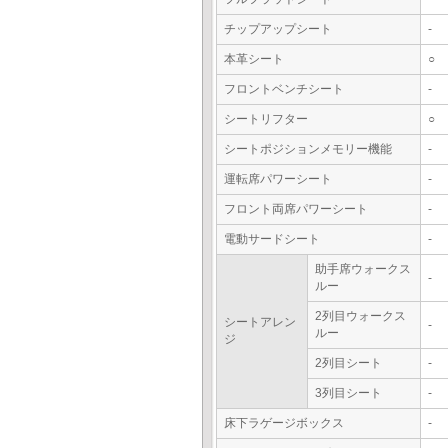
チップアップシート
-
本革シート
○
フロントベンチシート
-
シートリフター
○
シートポジションメモリー機能
-
運転席パワーシート
-
フロント両席パワーシート
-
電動サードシート
-
助手席ウォークス
-
ルー
2列目ウォークス
シートアレン
-
ルー
ジ
2列目シート
-
3列目シート
-
床下ラゲージボックス
-