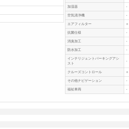
加湿器
-
空気清浄機
-
エアフィルター
○
抗菌仕様
-
消臭加工
-
防水加工
-
インテリジェントパーキングアシ
-
スト
クルーズコントロール
○
その他ナビゲーション
-
福祉車両
-