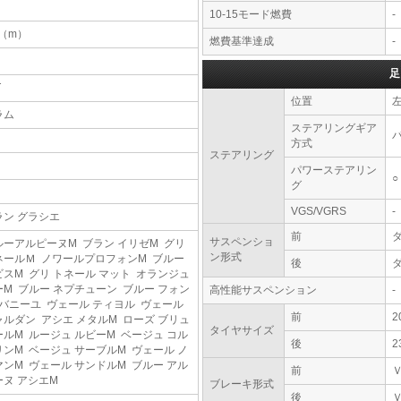
10-15モード燃費
-
8（m）
燃費基準達成
-
足
T
位置
ラム
ステアリングギア
方式
ステアリング
パワーステアリン
○
グ
VGS/VGRS
-
ラン グラシエ
前
サスペンショ
ルーアルピーヌM ブラン イリゼM グリ
ン形式
ネールＭ ノワールプロフォンM ブルー
後
ビスM グリ トネール マット オランジュ
ーM ブルー ネプチューン ブルー フォン
高性能サスペンション
-
 バニーユ ヴェール ティヨル ヴェール
前
2
ャルダン アシエ メタルM ローズ ブリュ
タイヤサイズ
ールM ルージュ ルビーM ベージュ コル
後
2
リンM ベージュ サーブルM ヴェール ノ
マンM ヴェール サンドルM ブルー アル
前
ーヌ アシエM
ブレーキ形式
後