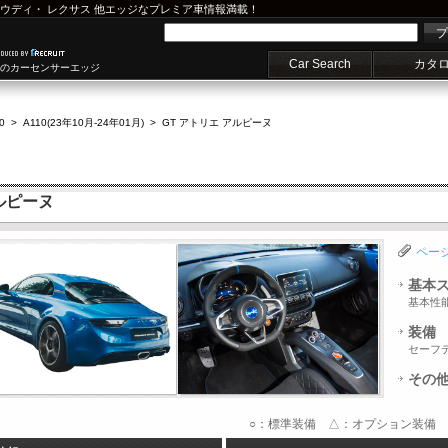
ウディ
・
レクサス
他エッジなプレミア車情報満載！
プ
Car Search
カタ
車のカーセンサーエッジ
0
>
A110(23年10月-24年01月)
>
GT アトリエ アルピーヌ
アルピーヌ
ペー
基本
基本性
装備
セーフ
その
○：標準装備 △：オプション装備 