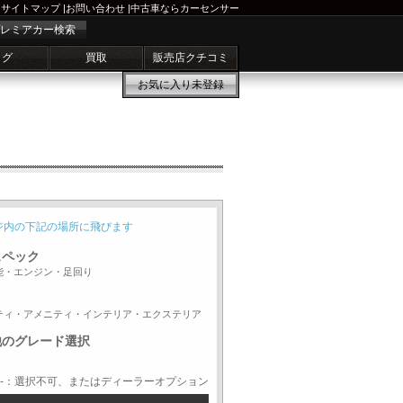
サイトマップ
|
お問い合わせ
|
中古車ならカーセンサー
レミアカー検索
ログ
買取
販売店クチコミ
お気に入り
未登録
ジ内の下記の場所に飛びます
スペック
能・エンジン・足回り
ティ・アメニティ・インテリア・エクステリア
他のグレード選択
-：選択不可、またはディーラーオプション