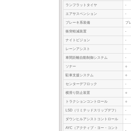
ランフラットタイヤ
-
エアサスペンション
-
ブレーキ系装備
ブレ
衝突軽減装置
-
ナイトビジョン
-
レーンアシスト
-
車間距離自動制御システム
-
ソナー
○
駐車支援システム
○
センターデフロック
-
横滑り防止装置
○
トラクションコントロール
○
LSD（リミテッドスリップデフ）
-
ダウンヒルアシストコントロール
-
AYC（アクティブ・ヨー・コント
-