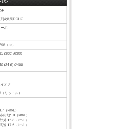
ンジン
5P
直列4気筒DOHC
ターボ
798（cc）
21 (300) /6300
40 (34.6) /2400
ハイオク
45（リットル）
4.7（km/L）
市街地:10（km/L）
郊外:15.8（km/L）
高速:17.6（km/L）