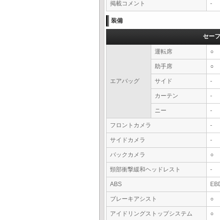
掲載コメント
-
装備
セー
運転席
○
助手席
○
エアバッグ
サイド
-
カーテン
-
ニー
-
フロントカメラ
-
サイドカメラ
-
バックカメラ
○
頸部衝撃緩和ヘッドレスト
-
ABS
EB
ブレーキアシスト
○
アイドリングストップシステム
○