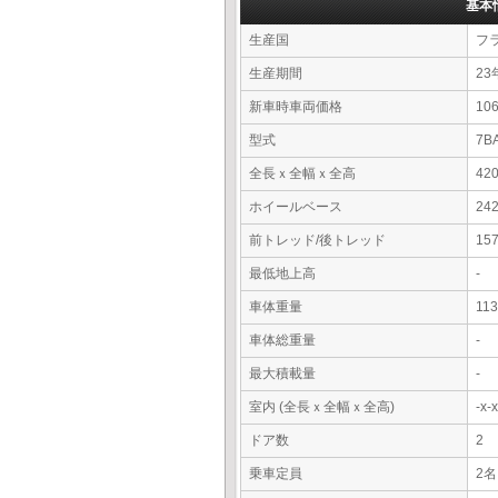
基本
生産国
フ
生産期間
23
新車時車両価格
10
型式
7B
全長ｘ全幅ｘ全高
42
ホイールベース
24
前トレッド/後トレッド
15
最低地上高
-
車体重量
11
車体総重量
-
最大積載量
-
室内 (全長ｘ全幅ｘ全高)
-x
ドア数
2
乗車定員
2名