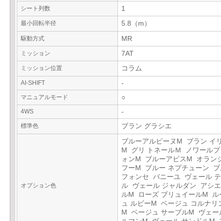
シート列数
1
最小回転半径
5.8（m）
駆動方式
MR
ミッション
7AT
ミッション位置
コラム
AI-SHIFT
-
マニュアルモード
○
4WS
-
標準色
ブラン グラシエ
ブルーアルピーヌM ブラン イ
M グリ トネールＭ ノワール
ォンM ブルーアビスM オラン
フーM ブルー ネプチューン 
フォンセ バニーユ ヴェール 
オプション色
ル ヴェール ジャルダン アシエ
ルM ローズ ブリュイールM ル
ュ ルビーM ベージュ コルナリ
M ベージュ サーブルM ヴェー