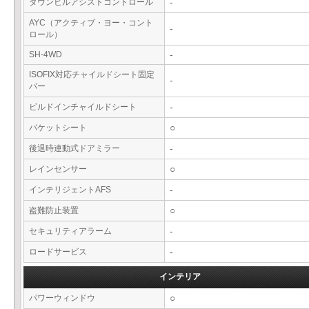
ダウンヒルアシストコントロール
-
AYC（アクティブ・ヨー・コント
-
ロール）
SH-4WD
-
ISOFIX対応チャイルドシート固定
-
バー
ビルドインチャイルドシート
-
バケットシート
○
後退時連動式ドアミラー
-
レインセンサー
○
インテリジェントAFS
-
盗難防止装置
○
セキュリティアラーム
-
ロードサービス
-
インテリア
パワーウィンドウ
○