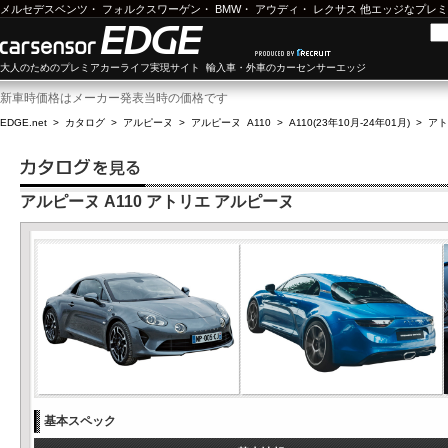
メルセデスベンツ
・
フォルクスワーゲン
・
BMW
・
アウディ
・
レクサス
他エッジなプレミ
大人のためのプレミアカーライフ実現サイト 輸入車・外車のカーセンサーエッジ
新車時価格はメーカー発表当時の価格です
EDGE.net
>
カタログ
>
アルピーヌ
>
アルピーヌ A110
>
A110(23年10月-24年01月)
>
アト
アルピーヌ A110 アトリエ アルピーヌ
基本スペック