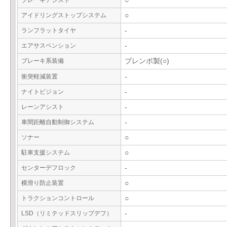
ブレーキアシスト
○
アイドリングストップシステム
○
ランフラットタイヤ
-
エアサスペンション
-
ブレーキ系装備
ブレンボ製(○)
衝突軽減装置
-
ナイトビジョン
-
レーンアシスト
-
車間距離自動制御システム
-
ソナー
○
駐車支援システム
○
センターデフロック
-
横滑り防止装置
○
トラクションコントロール
○
LSD（リミテッドスリップデフ）
-