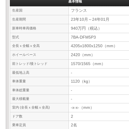
基本情報
生産国
フランス
生産期間
23年10月～24年01月
新車時車両価格
940万円（税込）
型式
7BA-DFM5P3
全長ｘ全幅ｘ全高
4205x1800x1250（mm）
ホイールベース
2420（mm）
前トレッド/後トレッド
1570/1565（mm）
最低地上高
-
車体重量
1120（kg）
車体総重量
-
最大積載量
-
室内 (全長ｘ全幅ｘ全高)
-x-x-（mm）
ドア数
2
乗車定員
2名