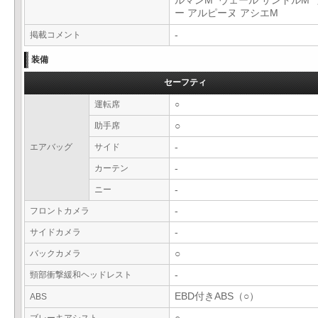
ルマンM ヴェール サンドルM 
ー アルピーヌ アシエM
掲載コメント
-
装備
セーフティ
運転席
○
助手席
○
エアバッグ
サイド
-
カーテン
-
ニー
-
フロントカメラ
-
サイドカメラ
-
バックカメラ
○
頸部衝撃緩和ヘッドレスト
-
EBD付きABS（○）
ABS