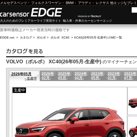
メルセデスベンツ
・
フォルクスワーゲン
・
BMW
・
アウディ
・
レクサス
他エッジなプレミ
大人のためのプレミアカーライフ実現サイト 輸入車・外車のカーセンサーエッジ
新車時価格はメーカー発表当時の価格です
EDGE.net
>
カタログ
>
ボルボ
>
ボルボ XC40
>
XC40(26年05月-生産中) のMC一覧
VOLVO（ボルボ） XC40(26年05月-生産中)
のマイナーチェン
2026年
2025年
2024年
2023年
2023年
2022年
2026年05月
02月-
05月-
04月-
05月-
01月-
07月-
- 生産中