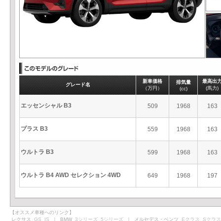
新車価格
最高出
排気量
グレード名
（万円）
(馬力)
(cc)
エッセンシャル B3
509
1968
163
プラス B3
559
1968
163
ウルトラ B3
599
1968
163
ウルトラ B4 AWD セレクション 4WD
649
1968
197
【オススメ車種へのリンク】
レクサス
GS
IS
｜ BMW
3シリーズ
5シリーズ
｜ メルセデス・ベンツ
Eクラス
Sクラス