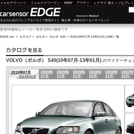
メルセデスベンツ
・
フォルクスワーゲン
・
BMW
・
アウディ
・
レクサス
他エッジなプレミ
大人のためのプレミアカーライフ実現サイト 輸入車・外車のカーセンサーエッジ
新車時価格はメーカー発表当時の価格です
EDGE.net
>
カタログ
>
ボルボ
>
ボルボ S40
>
S40(10年07月-13年01月) のMC一覧
VOLVO（ボルボ） S40(10年07月-13年01月)
のマイナーチェ
2009年
2009年
2009年
2008年
2008年
2007年
2010年07月
07月-
03月-
01月-
09月-
01月-
09月-
- 2013年01月