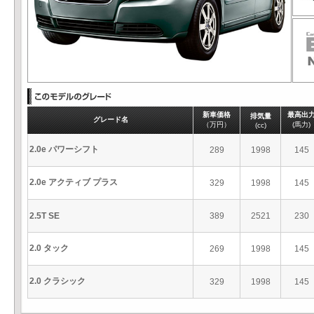
新車価格
最高出
排気量
グレード名
（万円）
(馬力)
(cc)
2.0e パワーシフト
289
1998
145
2.0e アクティブ プラス
329
1998
145
2.5T SE
389
2521
230
2.0 タック
269
1998
145
2.0 クラシック
329
1998
145