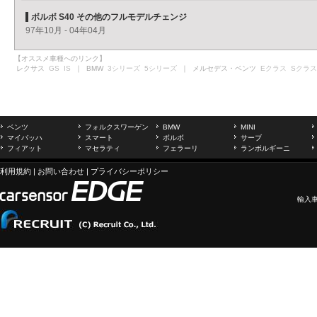
ボルボ S40 その他のフルモデルチェンジ
97年10月 - 04年04月
【オススメ車種へのリンク】
レクサス
GS
IS
｜ BMW
3シリーズ
5シリーズ
｜ メルセデス・ベンツ
Eクラス
Sクラス
ベンツ
フォルクスワーゲン
BMW
MINI
マイバッハ
スマート
ボルボ
サーブ
フィアット
マセラティ
フェラーリ
ランボルギーニ
利用規約
|
お問い合わせ
|
プライバシーポリシー
輸入