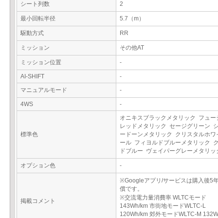
シート列数
2
最小回転半径
5.7（m）
駆動方式
RR
ミッション
その他AT
ミッション位置
-
AI-SHIFT
-
マニュアルモード
-
4WS
-
オニキスブラックメタリック フュー
レッドメタリック セージグリーン 
標準色
ードーンメタリック クリスタルホワ
ール フィヨルドブルーメタリック 
ドブルー ヴェイパーグレーメタリ
オプション色
-
※Googleアプリ/サービスは購入後5
償です。
※交流電力量消費率 WLTCモード
掲載コメント
143Wh/km 市街地モードWLTC-L
120Wh/km 郊外モードWLTC-M 132W