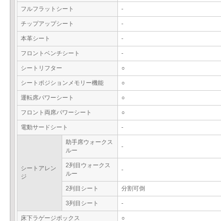
フルフラットシート
-
チップアップシート
-
本革シート
-
フロントベンチシート
-
シートリフター
○
シートポジションメモリー機能
○
運転席パワーシート
○
フロント両席パワーシート
○
電動サードシート
-
助手席ウォークス
-
ルー
2列目ウォークス
シートアレン
-
ルー
ジ
2列目シート
分割可倒
3列目シート
-
床下ラゲージボックス
○