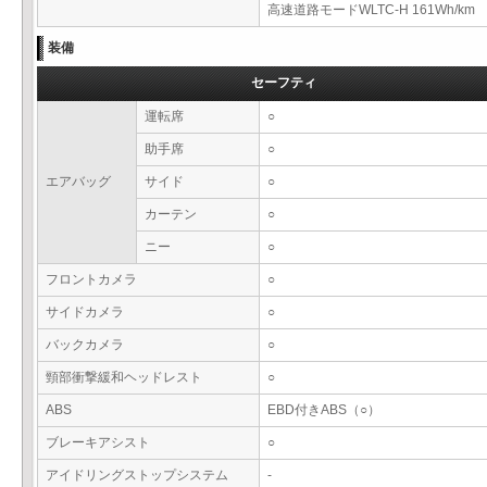
高速道路モードWLTC-H 161Wh/km
装備
セーフティ
運転席
○
助手席
○
エアバッグ
サイド
○
カーテン
○
ニー
○
フロントカメラ
○
サイドカメラ
○
バックカメラ
○
頸部衝撃緩和ヘッドレスト
○
ABS
EBD付きABS（○）
ブレーキアシスト
○
アイドリングストップシステム
-