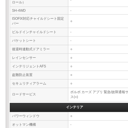
-
ロール）
SH-4WD
-
ISOFIX対応チャイルドシート固定
○
バー
ビルドインチャイルドシート
-
バケットシート
-
後退時連動式ドアミラー
○
レインセンサー
○
インテリジェントAFS
○
盗難防止装置
○
セキュリティアラーム
○
ボルボ カーズ アプリ 緊急/故障通報
ロードサービス
ス(○)
インテリア
パワーウィンドウ
○
オットマン機構
-