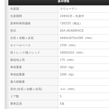
基本情報
生産国
スウェーデン
生産期間
23年03月～生産中
新車時車両価格
739万円（税込）
型式
ZAA-XE400RXCE
全長ｘ全幅ｘ全高
4440x1875x1595（mm）
ホイールベース
2700（mm）
前トレッド/後トレッド
1600/1610（mm）
最低地上高
175（mm）
車体重量
2010（kg）
車体総重量
2285（kg）
最大積載量
-
室内 (全長ｘ全幅ｘ全高)
-x-x-（mm）
ドア数
5
乗車定員
5名