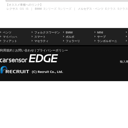
【オススメ車種へのリンク】
レクサス
GS
IS
｜ BMW
3シリーズ
5シリーズ
｜ メルセデス・ベンツ
Eクラス
Sクラス
ベンツ
フォルクスワーゲン
BMW
MINI
マイバッハ
スマート
ボルボ
サーブ
フィアット
マセラティ
フェラーリ
ランボルギーニ
利用規約
|
お問い合わせ
|
プライバシーポリシー
輸入