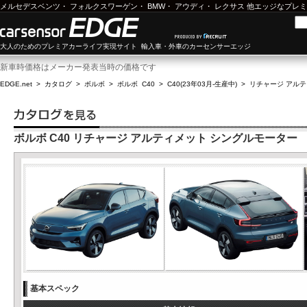
メルセデスベンツ
・
フォルクスワーゲン
・
BMW
・
アウディ
・
レクサス
他エッジなプレミ
大人のためのプレミアカーライフ実現サイト 輸入車・外車のカーセンサーエッジ
新車時価格はメーカー発表当時の価格です
EDGE.net
>
カタログ
>
ボルボ
>
ボルボ C40
>
C40(23年03月-生産中)
>
リチャージ アル
ボルボ C40 リチャージ アルティメット シングルモーター
基本スペック