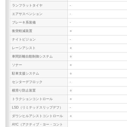
ランフラットタイヤ
-
エアサスペンション
-
ブレーキ系装備
-
衝突軽減装置
○
ナイトビジョン
-
レーンアシスト
○
車間距離自動制御システム
○
ソナー
○
駐車支援システム
○
センターデフロック
-
横滑り防止装置
○
トラクションコントロール
○
LSD（リミテッドスリップデフ）
-
ダウンヒルアシストコントロール
○
AYC（アクティブ・ヨー・コント