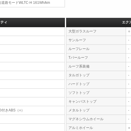
道路モードWLTC-H 161Wh/km
フティ
エク
大型ガラスルーフ
○
サンルーフ
-
ルーフレール
-
Tバールーフ
-
ルーフ系装備
-
タルガトップ
-
ハードトップ
-
ソフトトップ
-
キャンバストップ
-
D付きABS（○）
メタルトップ
-
マグネシウムホイール
-
アルミホイール
○