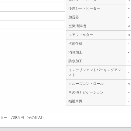
後席シートヒーター
○
加湿器
-
空気清浄機
○
エアフィルター
○
抗菌仕様
-
消臭加工
-
防水加工
-
インテリジェントパーキングアシ
-
スト
クルーズコントロール
○
その他ナビゲーション
○
福祉車両
-
ー 739万円 (その他AT)