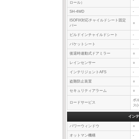
-
ロール）
SH-4WD
-
ISOFIX対応チャイルドシート固定
○
バー
ビルドインチャイルドシート
-
バケットシート
-
後退時連動式ドアミラー
○
レインセンサー
○
インテリジェントAFS
-
盗難防止装置
○
セキュリティアラーム
○
ボ
ロードサービス
ス(
イン
パワーウィンドウ
○
オットマン機構
-