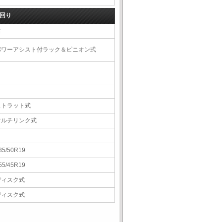
回り
右
パワーアシスト付ラック＆ピニオン式
ストラット式
マルチリンク式
35/50R19
55/45R19
ディスク式
ディスク式