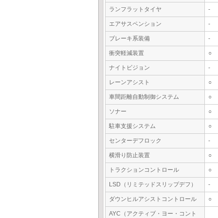
ランフラットタイヤ
-
エアサスペンション
-
ブレーキ系装備
-
衝突軽減装置
○
ナイトビジョン
-
レーンアシスト
○
車間距離自動制御システム
○
ソナー
○
駐車支援システム
○
センターデフロック
-
横滑り防止装置
○
トラクションコントロール
○
LSD（リミテッドスリップデフ）
-
ダウンヒルアシストコントロール
○
AYC（アクティブ・ヨー・コント