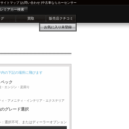
サイトマップ
|
お問い合わせ
|
中古車ならカーセンサー
レミアカー検索
ログ
買取
販売店クチコミ
お気に入り
未登録
ジ内の下記の場所に飛びます
スペック
能・エンジン・足回り
ティ・アメニティ・インテリア・エクステリア
他のグレード選択
-：選択不可、またはディーラーオプション