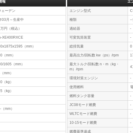
情報
エ
ウェーデン
エンジン型式
C
年03月～生産中
種類
-
99万円（税込）
過給器
-
A-XE400RXCE
可変気筒装置
-
40x1875x1595（mm）
総排気量
0
00（mm）
最高出力/回転数 kw（ps）/rpm
1
00/1605（mm）
最大トルク/回転数 n・m（kg・
4
m）/rpm
5（mm）
環境対策エンジン
-
10（kg）
使用燃料
85（kg）
燃料タンク容量
-
JC08モード燃費
-
-x-（mm）
WLTCモード燃費
-
10-15モード燃費
-
燃費基準達成
-