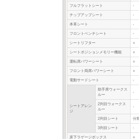
フルフラットシート
-
チップアップシート
-
本革シート
-
フロントベンチシート
-
シートリフター
○
シートポジションメモリー機能
○
運転席パワーシート
○
フロント両席パワーシート
○
電動サードシート
-
助手席ウォークス
-
ルー
2列目ウォークス
シートアレン
-
ルー
ジ
2列目シート
分
3列目シート
-
床下ラゲージボックス
○