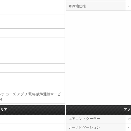
寒冷地仕様
-
ルボ カーズ アプリ 緊急/故障通報サービ
○)
テリア
アメ
エアコン・クーラー
カーナビゲーション
-