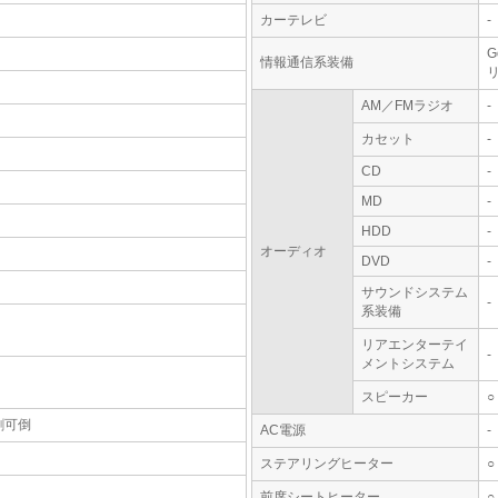
カーテレビ
-
G
情報通信系装備
AM／FMラジオ
-
カセット
-
CD
-
MD
-
HDD
-
オーディオ
DVD
-
サウンドシステム
-
系装備
リアエンターテイ
-
メントシステム
スピーカー
○
割可倒
AC電源
-
ステアリングヒーター
○
前席シートヒーター
○