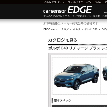
メルセデスベンツ
・
フォルクスワーゲン
・
BMW
・
ア
大人のためのプレミアカーライフ実現サイト 輸入車・外
新車時価格はメーカー発表当時の価格です
EDGE.net
>
カタログ
>
ボルボ
>
ボルボ C40
>
C40
ボルボ C40 リチャージ プラス 
基本スペック