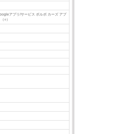
oogleアプリ/サービス ボルボ カーズ アプ
リ（○）