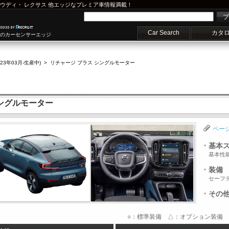
ウディ
・
レクサス
他エッジなプレミア車情報満載！
プ
Car Search
カタ
車のカーセンサーエッジ
(23年03月-生産中)
>
リチャージ プラス シングルモーター
シングルモーター
ペー
基本
基本性
装備
セーフ
その
○：標準装備 △：オプション装備 