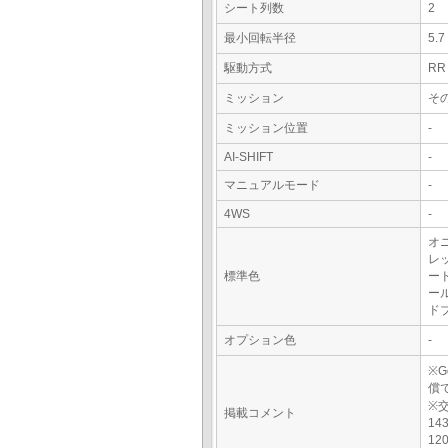
シート列数
2
最小回転半径
5.
駆動方式
RR
ミッション
その
ミッション位置
-
AI-SHIFT
-
マニュアルモード
-
4WS
-
オ
レ
標準色
ー
ー
ド
オプション色
-
※G
償
※
掲載コメント
14
12