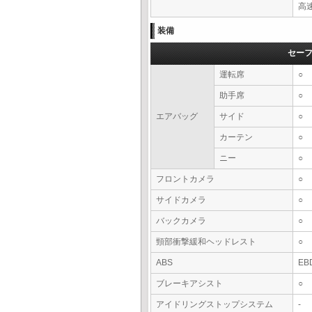
高速
装備
セー
運転席
○
助手席
○
エアバッグ
サイド
○
カーテン
○
ニー
○
フロントカメラ
○
サイドカメラ
○
バックカメラ
○
頸部衝撃緩和ヘッドレスト
○
ABS
EB
ブレーキアシスト
○
アイドリングストップシステム
-