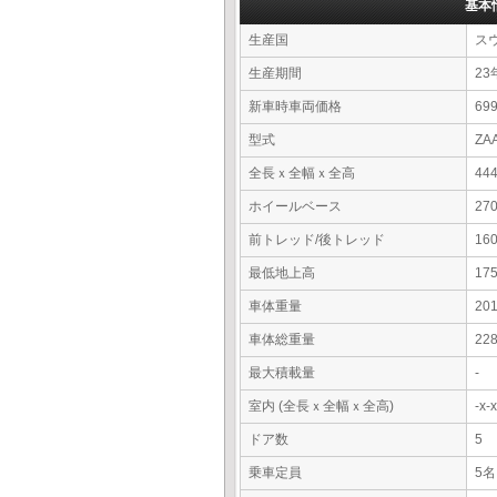
基本
生産国
ス
生産期間
23
新車時車両価格
6
型式
ZA
全長ｘ全幅ｘ全高
44
ホイールベース
27
前トレッド/後トレッド
16
最低地上高
17
車体重量
20
車体総重量
22
最大積載量
-
室内 (全長ｘ全幅ｘ全高)
-x
ドア数
5
乗車定員
5名