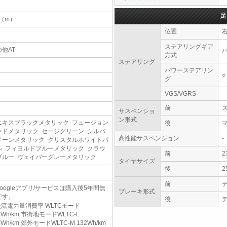
足
7（m）
位置
ステアリングギア
他AT
方式
ステアリング
パワーステアリン
○
グ
VGS/VGRS
-
前
サスペンショ
ン形式
ニキスブラックメタリック フュージョン
後
ッドメタリック セージグリーン シルバ
高性能サスペンション
-
ドーンメタリック クリスタルホワイトパ
ル フィヨルドブルーメタリック クラウ
前
2
ブルー ヴェイパーグレーメタリック
タイヤサイズ
後
2
前
oogleアプリ/サービスは購入後5年間無
ブレーキ形式
です。
後
交流電力量消費率 WLTCモード
3Wh/km 市街地モードWLTC-L
0Wh/km 郊外モードWLTC-M 132Wh/km