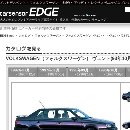
メルセデスベンツ
・
フォルクスワーゲン
・
BMW
・
アウディ
・
レクサス
他エッジなプレミ
大人のためのプレミアカーライフ実現サイト 輸入車・外車のカーセンサーエッジ
新車時価格はメーカー発表当時の価格です
EDGE.net
>
カタログ
>
フォルクスワーゲン
>
フォルクスワーゲン ヴェント
>
ヴェント(93年1
VOLKSWAGEN（フォルクスワーゲン） ヴェント(93年10月-
1997年07月
1997年01月
1996年09月
1995年10月
- 1998年12月
- 1997年06月
- 1996年12月
- 1996年08月