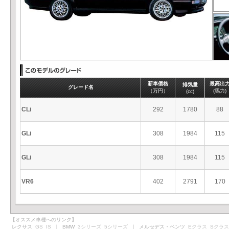
新車価格
最高出
排気量
グレード名
（万円）
(馬力)
(cc)
CLi
292
1780
88
GLi
308
1984
115
GLi
308
1984
115
VR6
402
2791
170
【オススメ車種へのリンク】
レクサス
GS
IS
｜ BMW
3シリーズ
5シリーズ
｜ メルセデス・ベンツ
Eクラス
Sクラス