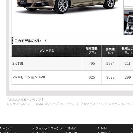
新車価格
最高出
排気量
グレード名
（万円）
(馬力)
(cc)
2.0TSI
495
1984
211
V6 4モーション 4WD
625
3598
299
【オススメ車種へのリンク】
レクサス
GS
IS
｜ BMW
3シリーズ
5シリーズ
｜ メルセデス・ベンツ
Eクラス
Sクラス
ベンツ
フォルクスワーゲン
BMW
MINI
マイバッハ
スマート
ボルボ
サーブ