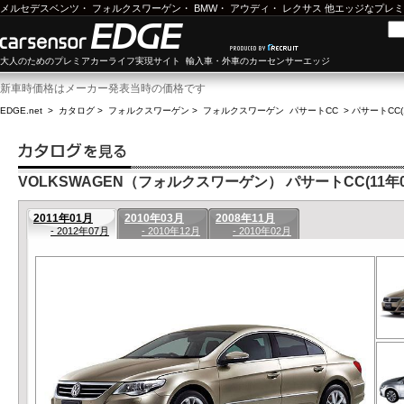
メルセデスベンツ
・
フォルクスワーゲン
・
BMW
・
アウディ
・
レクサス
他エッジなプレミ
大人のためのプレミアカーライフ実現サイト 輸入車・外車のカーセンサーエッジ
新車時価格はメーカー発表当時の価格です
EDGE.net
>
カタログ
>
フォルクスワーゲン
>
フォルクスワーゲン パサートCC
>
パサートCC(
VOLKSWAGEN（フォルクスワーゲン） パサートCC(11年01
2011年01月
2010年03月
2008年11月
- 2012年07月
- 2010年12月
- 2010年02月