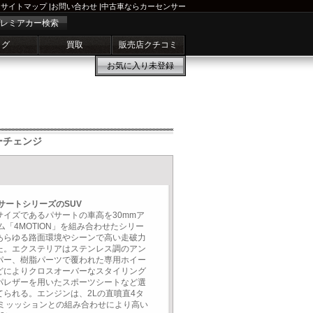
サイトマップ
|
お問い合わせ
|
中古車ならカーセンサー
レミアカー検索
ログ
買取
販売店クチコミ
お気に入り
未登録
ーチェンジ
サートシリーズのSUV
イズであるパサートの車高を30mmア
「4MOTION」を組み合わせたシリー
あらゆる路面環境やシーンで高い走破力
た。エクステリアはステンレス調のアン
パー、樹脂パーツで覆われた専用ホイー
どによりクロスオーバーなスタイリング
パレザーを用いたスポーツシートなど選
られる。エンジンは、2Lの直噴直4タ
SGミッッションとの組み合わせにより高い