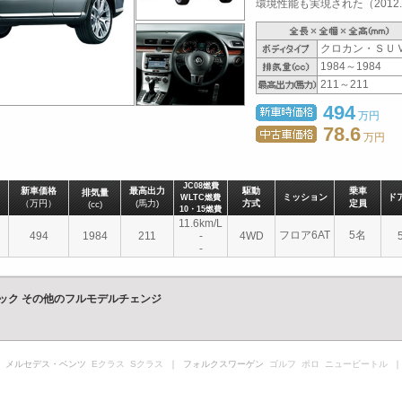
環境性能も実現された（2012.
クロカン・ＳＵ
1984～1984
211～211
494
万円
78.6
万円
JC08燃費
新車価格
最高出力
駆動
乗車
排気量
ミッション
ド
WLTC燃費
（万円）
(馬力)
方式
定員
(cc)
10・15燃費
11.6km/L
フロア6AT
5名
494
1984
211
-
4WD
-
ック その他のフルモデルチェンジ
 メルセデス・ベンツ
Eクラス
Sクラス
｜ フォルクスワーゲン
ゴルフ
ポロ
ニュービートル
｜