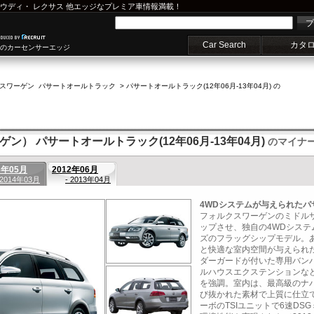
ウディ
・
レクサス
他エッジなプレミア車情報満載！
プ
Car Search
カタ
車のカーセンサーエッジ
スワーゲン パサートオールトラック
>
パサートオールトラック(12年06月-13年04月) の
ゲン） パサートオールトラック(12年06月-13年04月)
のマイナ
3年05月
2012年06月
 2014年03月
- 2013年04月
4WDシステムが与えられたパ
フォルクスワーゲンのミドルサ
ップさせ、独自の4WDシステム
ズのフラッグシップモデル。
と快適な室内空間が与えられ
ダーガードが付いた専用バン
ルハウスエクステンションな
を強調。室内は、最高級のナ
び抜かれた素材で上質に仕立て
ーボのTSIユニットで6速D