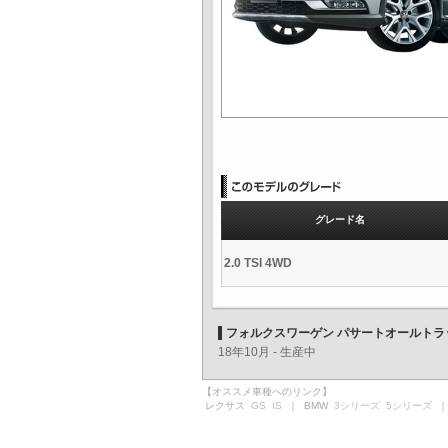
グレード名
2.0 TSI 4WD
フォルクスワーゲン パサートオールトラ
18年10月 - 生産中
【オススメ車種へのリンク】
レクサス
GS
IS
｜ BMW
3シリーズ
5シリーズ
｜