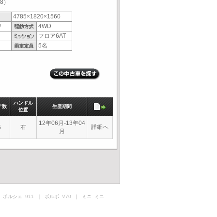
8）
4785×1820×1560
Ｖ
4WD
フロア6AT
5名
ハンドル
ア数
生産期間
位置
12年06月-13年04
右
詳細へ
5
月
 ポルシェ
911
｜ ボルボ
V70
｜ ミニ
ミニ