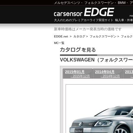
メルセデスベンツ
・
フォルクスワーゲン
・
BMW
・
ア
大人のためのプレミアカーライフ実現サイト 輸入車・外
新車時価格はメーカー発表当時の価格です
EDGE.net
>
カタログ
>
フォルクスワーゲン
>
フォルク
MC一覧
VOLKSWAGEN（フォルクスワー
2015年01月
2014年04月
201
- 2015年12月
- 2014年12月
-