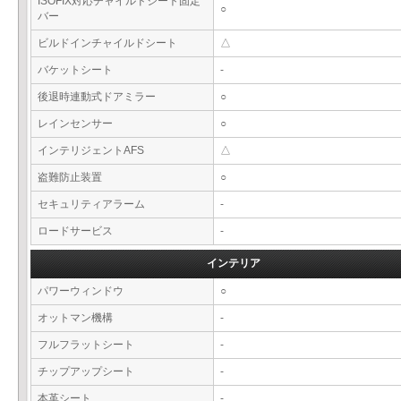
ISOFIX対応チャイルドシート固定
○
バー
ビルドインチャイルドシート
△
バケットシート
-
後退時連動式ドアミラー
○
レインセンサー
○
インテリジェントAFS
△
盗難防止装置
○
セキュリティアラーム
-
ロードサービス
-
インテリア
パワーウィンドウ
○
オットマン機構
-
フルフラットシート
-
チップアップシート
-
本革シート
-