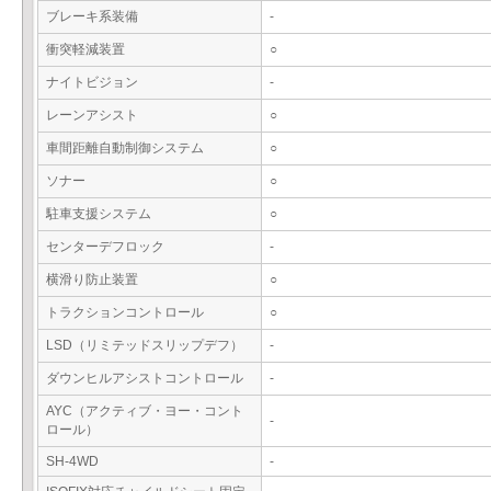
ブレーキ系装備
-
衝突軽減装置
○
ナイトビジョン
-
レーンアシスト
○
車間距離自動制御システム
○
ソナー
○
駐車支援システム
○
センターデフロック
-
横滑り防止装置
○
トラクションコントロール
○
LSD（リミテッドスリップデフ）
-
ダウンヒルアシストコントロール
-
AYC（アクティブ・ヨー・コント
-
ロール）
SH-4WD
-