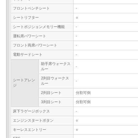
フロントベンチシート
-
シートリフター
○
シートポジションメモリー機能
-
運転席パワーシート
-
フロント両席パワーシート
-
電動サードシート
-
助手席ウォークス
-
ルー
2列目ウォークス
シートアレン
-
ルー
ジ
2列目シート
分割可倒
3列目シート
分割可倒
床下ラゲージボックス
-
エンジンスタートボタン
○
キーレスエントリー
○