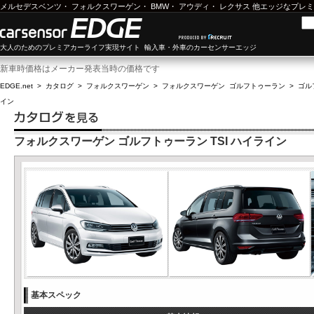
メルセデスベンツ
・
フォルクスワーゲン
・
BMW
・
アウディ
・
レクサス
他エッジなプレミ
大人のためのプレミアカーライフ実現サイト 輸入車・外車のカーセンサーエッジ
新車時価格はメーカー発表当時の価格です
EDGE.net
>
カタログ
>
フォルクスワーゲン
>
フォルクスワーゲン ゴルフトゥーラン
>
ゴル
イン
フォルクスワーゲン ゴルフトゥーラン TSI ハイライン
基本スペック