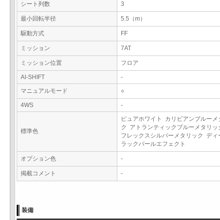
シート列数
3
最小回転半径
5.5（m）
駆動方式
FF
ミッション
7AT
ミッション位置
フロア
AI-SHIFT
-
マニュアルモード
○
4WS
-
ピュアホワイト カリビアンブルーメ
ク アトランティックブルーメタリッ
標準色
フレックスシルバーメタリック ディ
ラックパールエフェクト
オプション色
-
掲載コメント
-
装備