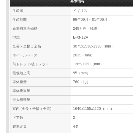
基本情報
生産国
イギリス
生産期間
99年09月～01年06月
新車時車両価格
249万円（税抜）
型式
E-XN12A
全長ｘ全幅ｘ全高
3075x1530x1330（mm）
ホイールベース
2035（mm）
前トレッド/後トレッド
1285/1260（mm）
最低地上高
95（mm）
車体重量
760（kg）
車体総重量
-
最大積載量
-
室内 (全長ｘ全幅ｘ全高)
1640x1155x1120（mm）
ドア数
2
乗車定員
4名