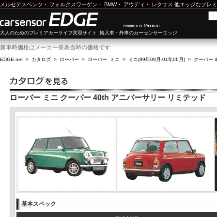
メルセデスベンツ
・
フォルクスワーゲン
・
BMW
・
アウディ
・
レクサス
他エッジなプレミ
大人のためのプレミアカーライフ実現サイト 輸入車・外車のカーセンサーエッジ
新車時価格はメーカー発表当時の価格です
EDGE.net
>
カタログ
>
ローバー
>
ローバー ミニ
>
ミニ(99年09月-01年06月)
>
クーパー 
ローバー ミニ クーパー 40th アニバーサリー リミテッド
基本スペック