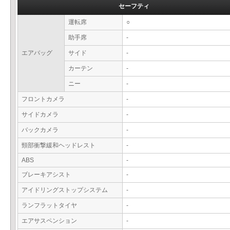
セーフティ
運転席
○
助手席
-
エアバッグ
サイド
-
カーテン
-
ニー
-
フロントカメラ
-
サイドカメラ
-
バックカメラ
-
頸部衝撃緩和ヘッドレスト
-
ABS
-
ブレーキアシスト
-
アイドリングストップシステム
-
ランフラットタイヤ
-
エアサスペンション
-