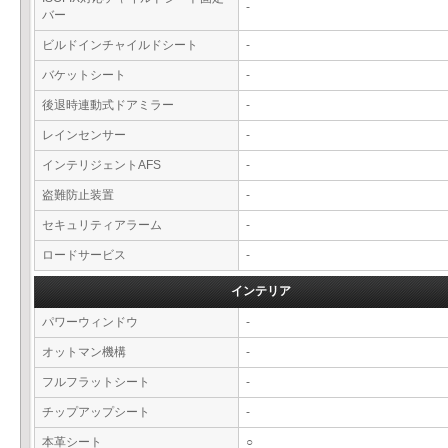
-
バー
ビルドインチャイルドシート
-
バケットシート
-
後退時連動式ドアミラー
-
レインセンサー
-
インテリジェントAFS
-
盗難防止装置
-
セキュリティアラーム
-
ロードサービス
-
インテリア
パワーウィンドウ
-
オットマン機構
-
フルフラットシート
-
チップアップシート
-
本革シート
○