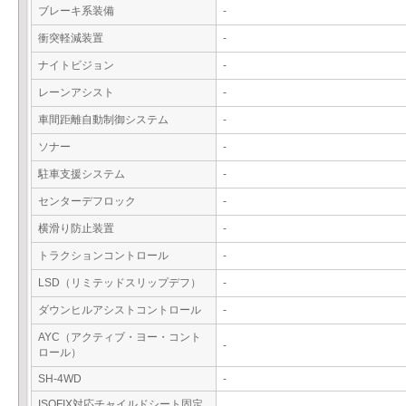
ブレーキ系装備
-
衝突軽減装置
-
ナイトビジョン
-
レーンアシスト
-
車間距離自動制御システム
-
ソナー
-
駐車支援システム
-
センターデフロック
-
横滑り防止装置
-
トラクションコントロール
-
LSD（リミテッドスリップデフ）
-
ダウンヒルアシストコントロール
-
AYC（アクティブ・ヨー・コント
-
ロール）
SH-4WD
-
ISOFIX対応チャイルドシート固定