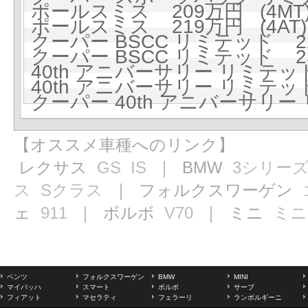
ポールスミス 209万円 (4MT
ポールスミス 219万円 (4AT)
クーパー BSCC リミテッド 22
クーパー BSCC リミテッド 23
40th アニバーサリー リミテッド
40th アニバーサリー リミテッド
クーパー 40th アニバーサリー 
【オススメ車種へのリンク】
レクサス
GS
IS
｜ BMW
3シリー
ス
Sクラス
｜ フォルクスワーゲン
ェ
911
｜ ボルボ
V70
｜ ミニ
ミニ
ベンツ
フォルクスワーゲン
BMW
MINI
マイバッハ
スマート
ボルボ
サーブ
フィアット
マセラティ
フェラーリ
ランボルギーニ