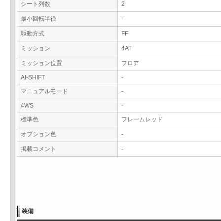
シート列数
2
最小回転半径
-
駆動方式
FF
ミッション
4AT
ミッション位置
フロア
AI-SHIFT
-
マニュアルモード
-
4WS
-
標準色
フレームレッド
オプション色
-
掲載コメント
-
装備