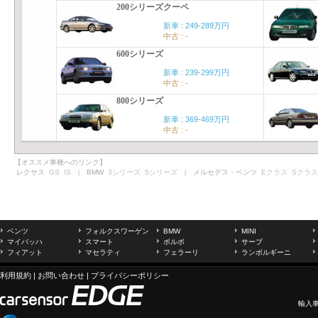
200シリーズクーペ
新車 : 249-289万円
中古 : -
600シリーズ
新車 : 239-299万円
中古 : -
800シリーズ
新車 : 369-469万円
中古 : -
【オススメ車種へのリンク】
レクサス
GS
IS
｜ BMW
3シリーズ
5シリーズ
｜ メルセデス・ベンツ
Eクラス
Sクラス
ベンツ
フォルクスワーゲン
BMW
MINI
マイバッハ
スマート
ボルボ
サーブ
フィアット
マセラティ
フェラーリ
ランボルギーニ
利用規約
|
お問い合わせ
|
プライバシーポリシー
輸入