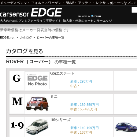
メルセデスベンツ
・
フォルクスワーゲン
・
BMW
・
アウディ
・
レクサス
他エッジなプレミ
大人のためのプレミアカーライフ実現サイト 輸入車・外車のカーセンサーエッジ
新車時価格はメーカー発表当時の価格です
EDGE.net
>
カタログ
>
ローバー
の車種一覧
ROVER（ローバー）
の車種一覧
GSiエステート
新車 : 293万円
中古 : -
ミニ
新車 : 139-359万円
中古 : 55-495万円
100シリーズ
新車 : 149-199万円
中古 : 138万円