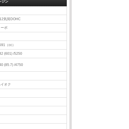
ンジン
12気筒DOHC
ターボ
591（cc）
42 (601) /5250
40 (85.7) /4750
ハイオク