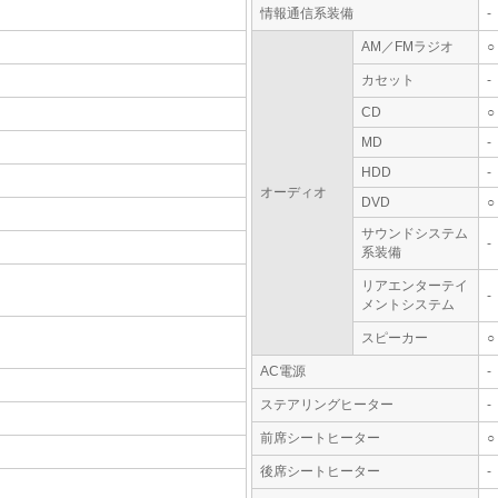
情報通信系装備
-
AM／FMラジオ
○
カセット
-
CD
○
MD
-
HDD
-
オーディオ
DVD
○
サウンドシステム
-
系装備
リアエンターテイ
-
メントシステム
スピーカー
○
AC電源
-
ステアリングヒーター
-
前席シートヒーター
○
後席シートヒーター
-