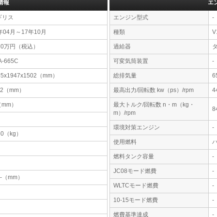
情報
エ
ギリス
エンジン型式
-
年04月～17年10月
種類
V
70万円（税込）
過給器
A-665C
可変気筒装置
-
85x1947x1502（mm）
総排気量
6
12（mm）
最高出力/回転数 kw（ps）/rpm
4
-（mm）
最大トルク/回転数 n・m（kg・
8
m）/rpm
環境対策エンジン
-
60（kg）
使用燃料
燃料タンク容量
-
JC08モード燃費
-
-x-（mm）
WLTCモード燃費
-
10-15モード燃費
-
燃費基準達成
-