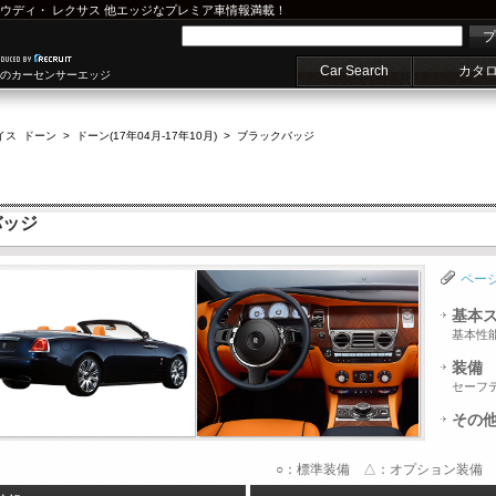
ウディ
・
レクサス
他エッジなプレミア車情報満載！
プ
Car Search
カタ
車のカーセンサーエッジ
イス ドーン
>
ドーン(17年04月-17年10月)
>
ブラックバッジ
バッジ
ペー
基本
基本性
装備
セーフ
その
○：標準装備 △：オプション装備 