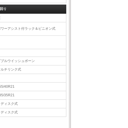
回り
左
パワーアシスト付ラック＆ピニオン式
ダブルウイッシュボーン
マルチリンク式
55/40R21
85/35R21
Ｖディスク式
Ｖディスク式