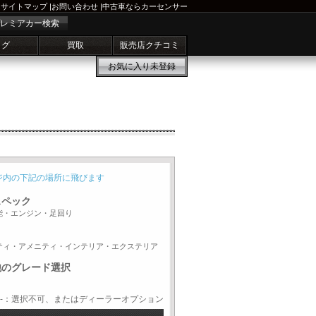
サイトマップ
|
お問い合わせ
|
中古車ならカーセンサー
レミアカー検索
ログ
買取
販売店クチコミ
お気に入り
未登録
ジ内の下記の場所に飛びます
スペック
能・エンジン・足回り
ティ・アメニティ・インテリア・エクステリア
他のグレード選択
-：選択不可、またはディーラーオプション