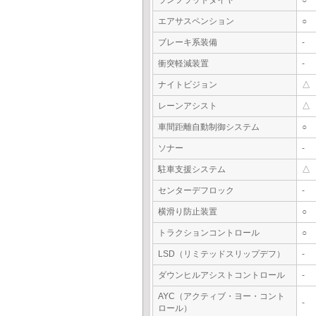
ランフラットタイヤ
○
エアサスペンション
○
ブレーキ系装備
-
衝突軽減装置
-
ナイトビジョン
△
レーンアシスト
△
車間距離自動制御システム
○
ソナー
-
駐車支援システム
△
センターデフロック
-
横滑り防止装置
○
トラクションコントロール
○
LSD（リミテッドスリップデフ）
-
ダウンヒルアシストコントロール
-
AYC（アクティブ・ヨー・コント
-
ロール）