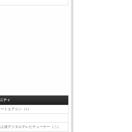
ニティ
オートエアコン（○）
地上波デジタルテレビチューナー（△）