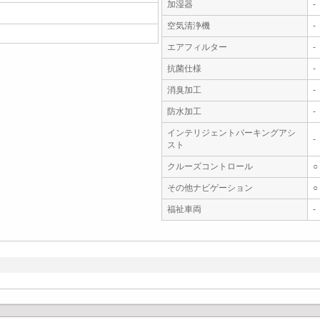
加湿器
-
空気清浄機
-
エアフィルター
-
抗菌仕様
-
消臭加工
-
防水加工
-
インテリジェントパーキングアシ
-
スト
クルーズコントロール
○
その他ナビゲーション
○
福祉車両
-