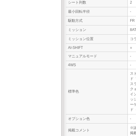
シート列数
2
最小回転半径
-
駆動方式
FR
ミッション
8A
ミッション位置
コ
AI-SHIFT
○
マニュアルモード
-
4WS
-
ス
ド
ス
ク
標準色
イ
ッ
ー
ド
オプション色
-
※
掲載コメント
掲