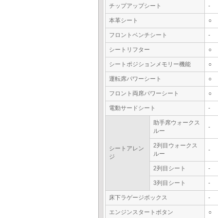
チップアップシート
-
本革シート
○
フロントベンチシート
-
シートリフター
○
シートポジションメモリー機能
○
運転席パワーシート
○
フロント両席パワーシート
○
電動サードシート
-
助手席ウォークス
-
ルー
2列目ウォークス
シートアレン
-
ルー
ジ
2列目シート
-
3列目シート
-
床下ラゲージボックス
-
エンジンスタートボタン
○