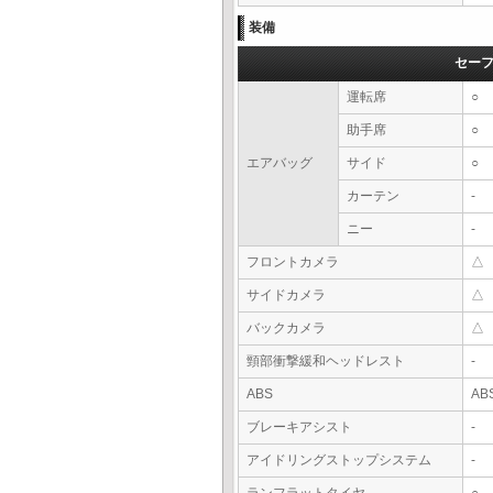
装備
セー
運転席
○
助手席
○
エアバッグ
サイド
○
カーテン
-
ニー
-
フロントカメラ
△
サイドカメラ
△
バックカメラ
△
頸部衝撃緩和ヘッドレスト
-
ABS
AB
ブレーキアシスト
-
アイドリングストップシステム
-