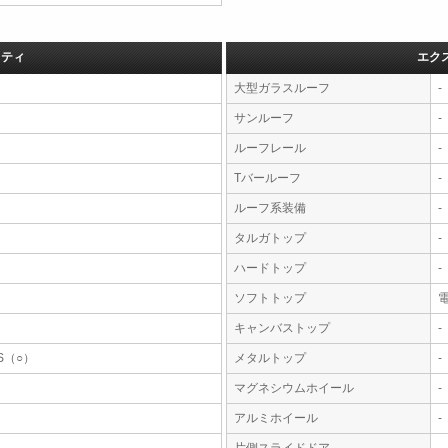
フティ
エク
大型ガラスルーフ
-
サンルーフ
-
ルーフレール
-
Tバールーフ
-
ルーフ系装備
-
タルガトップ
-
ハードトップ
-
ソフトトップ
キャンバストップ
-
S（○）
メタルトップ
-
マグネシウムホイール
-
アルミホイール
-