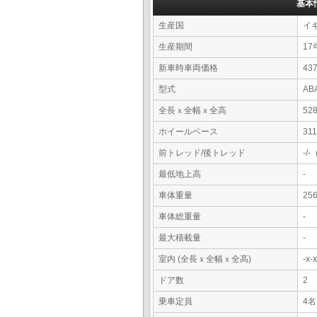
基本
生産国
イ
生産期間
17
新車時車両価格
43
型式
AB
全長ｘ全幅ｘ全高
52
ホイールベース
31
前トレッド/後トレッド
-/
最低地上高
-
車体重量
25
車体総重量
-
最大積載量
-
室内 (全長ｘ全幅ｘ全高)
-x
ドア数
2
乗車定員
4名