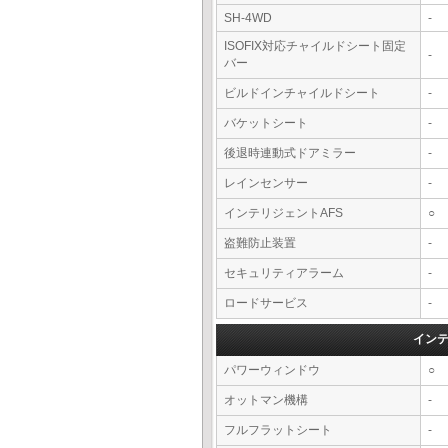
SH-4WD
-
ISOFIX対応チャイルドシート固定
-
バー
ビルドインチャイルドシート
-
バケットシート
-
後退時連動式ドアミラー
-
レインセンサー
-
インテリジェントAFS
○
盗難防止装置
-
セキュリティアラーム
-
ロードサービス
-
イン
パワーウィンドウ
○
オットマン機構
-
フルフラットシート
-