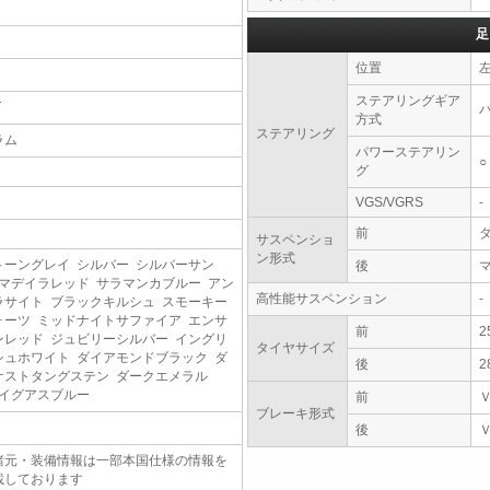
足
位置
ステアリングギア
T
方式
ステアリング
ラム
パワーステアリン
○
グ
VGS/VGRS
-
前
サスペンショ
ン形式
トーングレイ シルバー シルバーサン
後
 マデイラレッド サラマンカブルー アン
高性能サスペンション
-
ラサイト ブラックキルシュ スモーキー
ォーツ ミッドナイトサファイア エンサ
前
2
ンレッド ジュビリーシルバー イングリ
タイヤサイズ
シュホワイト ダイアモンドブラック ダ
後
2
ケストタングステン ダークエメラル
 イグアスブルー
前
ブレーキ形式
後
諸元・装備情報は一部本国仕様の情報を
載しております