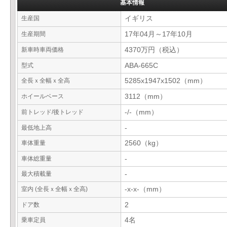
基本情報
生産国
イギリス
生産期間
17年04月～17年10月
新車時車両価格
4370万円（税込）
型式
ABA-665C
全長ｘ全幅ｘ全高
5285x1947x1502（mm）
ホイールベース
3112（mm）
前トレッド/後トレッド
-/-（mm）
最低地上高
-
車体重量
2560（kg）
車体総重量
-
最大積載量
-
室内 (全長ｘ全幅ｘ全高)
-x-x-（mm）
ドア数
2
乗車定員
4名