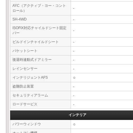
AYC（アクティブ・ヨー・コント
-
ロール）
SH-4WD
-
ISOFIX対応チャイルドシート固定
-
バー
ビルドインチャイルドシート
-
バケットシート
-
後退時連動式ドアミラー
-
レインセンサー
-
インテリジェントAFS
○
盗難防止装置
-
セキュリティアラーム
-
ロードサービス
-
インテリア
パワーウィンドウ
○