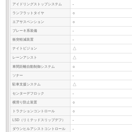
アイドリングストップシステム
-
ランフラットタイヤ
○
エアサスペンション
○
ブレーキ系装備
-
衝突軽減装置
-
ナイトビジョン
△
レーンアシスト
△
車間距離自動制御システム
○
ソナー
-
駐車支援システム
△
センターデフロック
-
横滑り防止装置
○
トラクションコントロール
○
LSD（リミテッドスリップデフ）
-
ダウンヒルアシストコントロール
-