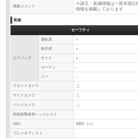
※諸元・装備情報は一部本国仕
掲載コメント
情報を掲載しております
装備
セーフティ
運転席
○
助手席
○
エアバッグ
サイド
○
カーテン
-
ニー
-
フロントカメラ
△
サイドカメラ
△
バックカメラ
△
頸部衝撃緩和ヘッドレスト
-
ABS（○）
ABS
ブレーキアシスト
-