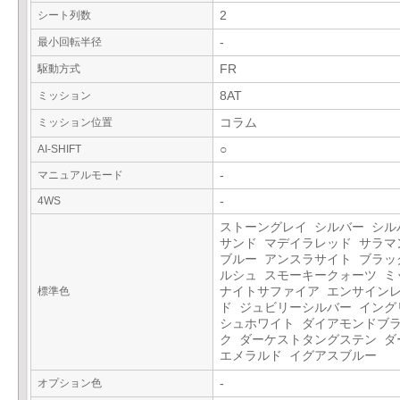
シート列数
2
最小回転半径
-
駆動方式
FR
ミッション
8AT
ミッション位置
コラム
AI-SHIFT
○
マニュアルモード
-
4WS
-
ストーングレイ シルバー シル
サンド マデイラレッド サラマ
ブルー アンスラサイト ブラッ
ルシュ スモーキークォーツ ミ
標準色
ナイトサファイア エンサイン
ド ジュビリーシルバー イング
シュホワイト ダイアモンドブ
ク ダーケストタングステン ダ
エメラルド イグアスブルー
オプション色
-