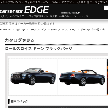
メルセデスベンツ
・
フォルクスワーゲン
・
BMW
・
アウディ
・
レクサス
他エッジなプレミ
大人のためのプレミアカーライフ実現サイト 輸入車・外車のカーセンサーエッジ
新車時価格はメーカー発表当時の価格です
EDGE.net
>
カタログ
>
ロールスロイス
>
ロールスロイス ドーン
>
ドーン(17年04月-17年10
ロールスロイス ドーン ブラックバッジ
基本スペック