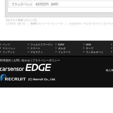
ブラックバッジ 4370万円 (8AT)
【オススメ車種へのリンク】
レクサス
GS
IS
｜ BMW
3シリーズ
5シリーズ
｜ メルセデス・ベンツ
Eクラス
Sクラス
ベンツ
フォルクスワーゲン
BMW
MINI
マイバッハ
スマート
ボルボ
サーブ
フィアット
マセラティ
フェラーリ
ランボルギーニ
利用規約
|
お問い合わせ
|
プライバシーポリシー
輸入