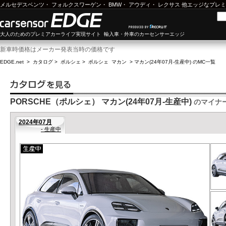
メルセデスベンツ
・
フォルクスワーゲン
・
BMW
・
アウディ
・
レクサス
他エッジなプレミ
大人のためのプレミアカーライフ実現サイト 輸入車・外車のカーセンサーエッジ
新車時価格はメーカー発表当時の価格です
EDGE.net
>
カタログ
>
ポルシェ
>
ポルシェ マカン
>
マカン(24年07月-生産中) のMC一覧
PORSCHE（ポルシェ） マカン(24年07月-生産中)
のマイナ
2024年07月
- 生産中