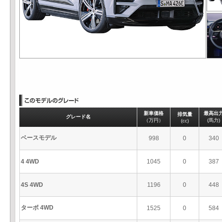
新車価格
最高出
排気量
グレード名
（万円）
(馬力)
(cc)
ベースモデル
998
0
340
4 4WD
1045
0
387
4S 4WD
1196
0
448
ターボ 4WD
1525
0
584