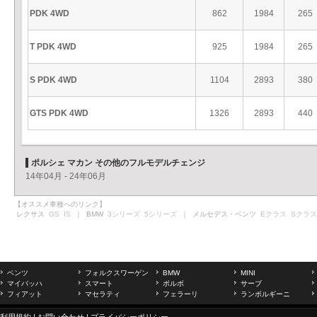
PDK 4WD
862
1984
265
T PDK 4WD
925
1984
265
S PDK 4WD
1104
2893
380
GTS PDK 4WD
1326
2893
440
ポルシェ マカン その他のフルモデルチェンジ
14年04月 - 24年06月
【オススメ車種へのリンク】
レクサス
GS
IS
｜ BMW
3シリーズ
5シリーズ
｜ メルセデス・ベンツ
Eクラス
Sクラス
ベンツ
フォルクスワーゲン
BMW
MINI
マイバッハ
スマート
ボルボ
サーブ
フィアット
マセラティ
フェラーリ
ランボルギーニ