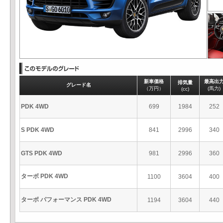
新車価格
最高出
排気量
グレード名
（万円）
(馬力)
(cc)
PDK 4WD
699
1984
252
S PDK 4WD
841
2996
340
GTS PDK 4WD
981
2996
360
ターボ PDK 4WD
1100
3604
400
ターボ パフォーマンス PDK 4WD
1194
3604
440