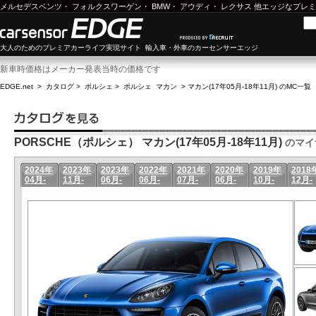
メルセデスベンツ
・
フォルクスワーゲン
・
BMW
・
アウディ
・
レクサス
他エッジなプレミ
大人のためのプレミアカーライフ実現サイト 輸入車・外車のカーセンサーエッジ
新車時価格はメーカー発表当時の価格です
EDGE.net
>
カタログ
>
ポルシェ
>
ポルシェ マカン
>
マカン(17年05月-18年11月) のMC一覧
PORSCHE（ポルシェ） マカン(17年05月-18年11月)
のマイ
2024年
2023年
2023年
2022年
2021年
2020年
2019年
2018
04月-
11月-
06月-
06月-
07月-
06月-
10月-
12月-