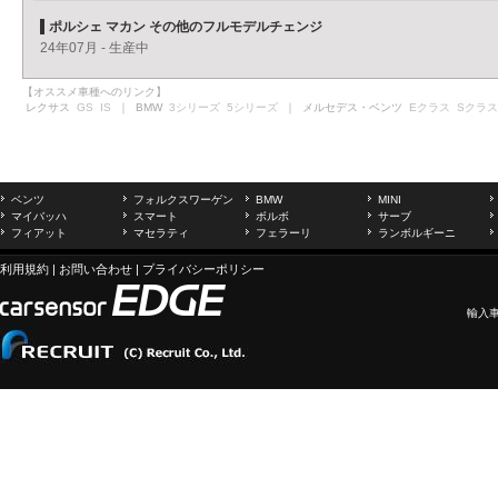
ポルシェ マカン その他のフルモデルチェンジ
24年07月 - 生産中
【オススメ車種へのリンク】
レクサス
GS
IS
｜ BMW
3シリーズ
5シリーズ
｜ メルセデス・ベンツ
Eクラス
Sクラス
ベンツ
フォルクスワーゲン
BMW
MINI
マイバッハ
スマート
ボルボ
サーブ
フィアット
マセラティ
フェラーリ
ランボルギーニ
利用規約
|
お問い合わせ
|
プライバシーポリシー
輸入