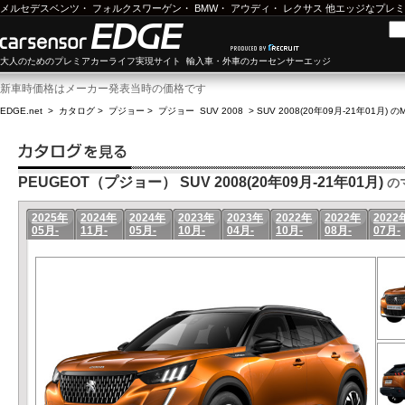
メルセデスベンツ
・
フォルクスワーゲン
・
BMW
・
アウディ
・
レクサス
他エッジなプレミ
大人のためのプレミアカーライフ実現サイト 輸入車・外車のカーセンサーエッジ
新車時価格はメーカー発表当時の価格です
EDGE.net
>
カタログ
>
プジョー
>
プジョー SUV 2008
>
SUV 2008(20年09月-21年01月) 
PEUGEOT（プジョー） SUV 2008(20年09月-21年01月)
の
2025年
2024年
2024年
2023年
2023年
2022年
2022年
2022
05月-
11月-
05月-
10月-
04月-
10月-
08月-
07月-