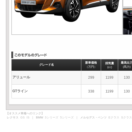
新車価格
最高出
排気量
グレード名
（万円）
(馬力)
(cc)
アリュール
299
1199
130
GTライン
338
1199
130
【オススメ車種へのリンク】
レクサス
GS
IS
｜ BMW
3シリーズ
5シリーズ
｜ メルセデス・ベンツ
Eクラス
Sクラス