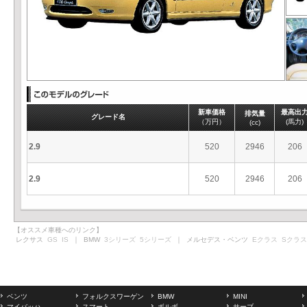
新車価格
最高出
排気量
グレード名
（万円）
(馬力)
(cc)
2.9
520
2946
206
2.9
520
2946
206
【オススメ車種へのリンク】
レクサス
GS
IS
｜ BMW
3シリーズ
5シリーズ
｜ メルセデス・ベンツ
Eクラス
Sクラス
ベンツ
フォルクスワーゲン
BMW
MINI
マイバッハ
スマート
ボルボ
サーブ