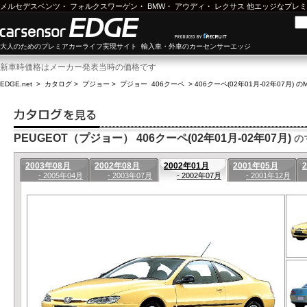
メルセデスベンツ
・
フォルクスワーゲン
・
BMW
・
アウディ
・
レクサス
他エッジなプレミ
大人のためのプレミアカーライフ実現サイト 輸入車・外車のカーセンサーエッジ
新車時価格はメーカー発表当時の価格です
EDGE.net
>
カタログ
>
プジョー
>
プジョー 406クーペ
>
406クーペ(02年01月-02年07月) 
PEUGEOT（プジョー） 406クーペ(02年01月-02年07月)
の
2003年08月
2002年08月
2002年01月
2001年05月
- 2005年04月
- 2003年07月
- 2002年07月
- 2001年12月