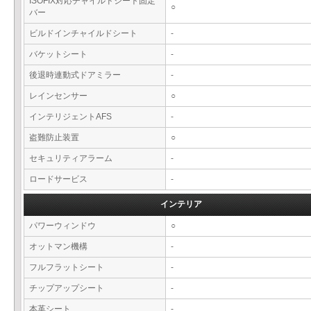
ISOFIX対応チャイルドシート固定
○
バー
ビルドインチャイルドシート
-
バケットシート
-
後退時連動式ドアミラー
-
レインセンサー
○
インテリジェントAFS
-
盗難防止装置
○
セキュリティアラーム
-
ロードサービス
-
インテリア
パワーウィンドウ
○
オットマン機構
-
フルフラットシート
-
チップアップシート
-
本革シート
-