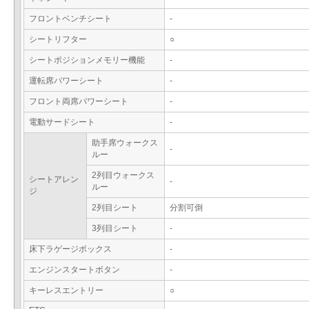
フロントベンチシート
-
シートリフター
○
シートポジションメモリー機能
-
運転席パワーシート
-
フロント両席パワーシート
-
電動サードシート
-
助手席ウォークス
-
ルー
2列目ウォークス
シートアレン
-
ルー
ジ
2列目シート
分割可倒
3列目シート
-
床下ラゲージボックス
-
エンジンスタートボタン
-
キーレスエントリー
○