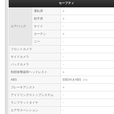
セーフティ
運転席
○
助手席
○
エアバッグ
サイド
-
カーテン
○
ニー
-
フロントカメラ
-
サイドカメラ
-
バックカメラ
-
頸部衝撃緩和ヘッドレスト
○
ABS
EBD付きABS（○）
ブレーキアシスト
○
アイドリングストップシステム
-
ランフラットタイヤ
-
エアサスペンション
-