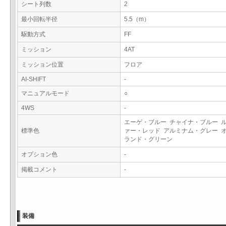
シート列数
2
最小回転半径
5.5（m）
駆動方式
FF
ミッション
4AT
ミッション位置
フロア
AI-SHIFT
-
マニュアルモード
○
4WS
-
エーゲ・ブルー チャイナ・ブルー 
標準色
ァー・レッド アルミナム・グレー 
ランド・グリーン
オプション色
-
掲載コメント
-
装備