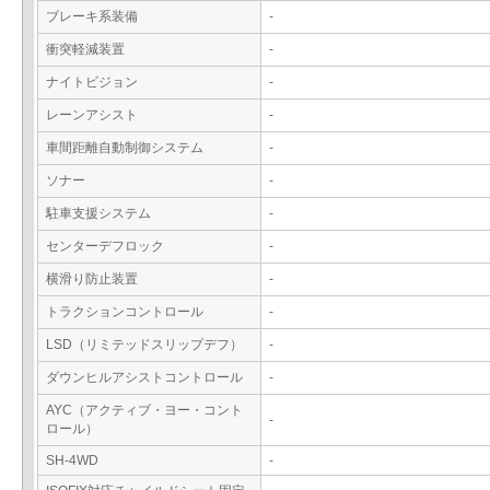
ブレーキ系装備
-
衝突軽減装置
-
ナイトビジョン
-
レーンアシスト
-
車間距離自動制御システム
-
ソナー
-
駐車支援システム
-
センターデフロック
-
横滑り防止装置
-
トラクションコントロール
-
LSD（リミテッドスリップデフ）
-
ダウンヒルアシストコントロール
-
AYC（アクティブ・ヨー・コント
-
ロール）
SH-4WD
-