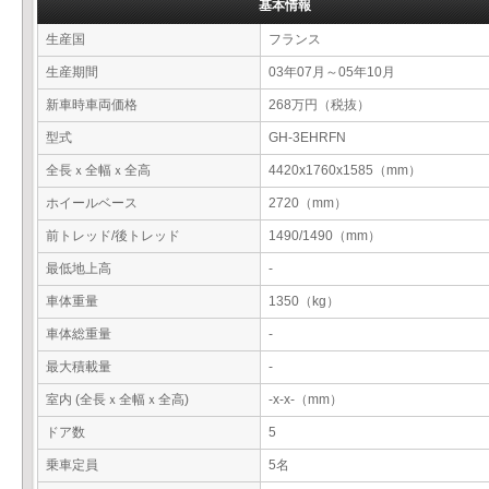
基本情報
生産国
フランス
生産期間
03年07月～05年10月
新車時車両価格
268万円（税抜）
型式
GH-3EHRFN
全長ｘ全幅ｘ全高
4420x1760x1585（mm）
ホイールベース
2720（mm）
前トレッド/後トレッド
1490/1490（mm）
最低地上高
-
車体重量
1350（kg）
車体総重量
-
最大積載量
-
室内 (全長ｘ全幅ｘ全高)
-x-x-（mm）
ドア数
5
乗車定員
5名