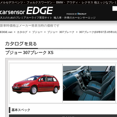
メルセデスベンツ
・
フォルクスワーゲン
・
BMW
・
アウディ
・
レクサス
他エッジなプレミ
大人のためのプレミアカーライフ実現サイト 輸入車・外車のカーセンサーエッジ
新車時価格はメーカー発表当時の価格です
EDGE.net
>
カタログ
>
プジョー
>
プジョー 307ブレーク
>
307ブレーク(03年07月-05年10
プジョー 307ブレーク XS
基本スペック