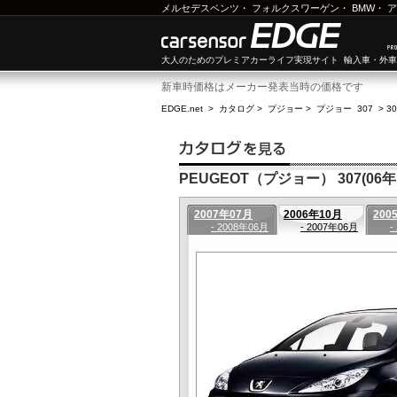
メルセデスベンツ
・
フォルクスワーゲン
・
BMW
・
ア
大人のためのプレミアカーライフ実現サイト 輸入車・外
新車時価格はメーカー発表当時の価格です
EDGE.net
>
カタログ
>
プジョー
>
プジョー 307
>
3
PEUGEOT（プジョー） 307(06年1
2007年07月
2006年10月
200
- 2008年06月
- 2007年06月
-