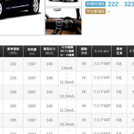
222
32
～
-
JC08燃費
新車価格
最高出力
駆動
乗車
排気量
ミッション
ド
WLTC燃費
（万円）
(馬力)
方式
定員
(cc)
10・15燃費
-
フロア5MT
5名
222
1587
108
-
FF
12km/L
-
フロア4AT
5名
233
1587
108
-
FF
11.2km/L
-
フロア4AT
5名
269
1997
140
-
FF
10.2km/L
-
フロア5MT
5名
285
1997
140
-
FF
11.2km/L
-
フロア4AT
5名
295
1997
140
-
FF
10.2km/L
-