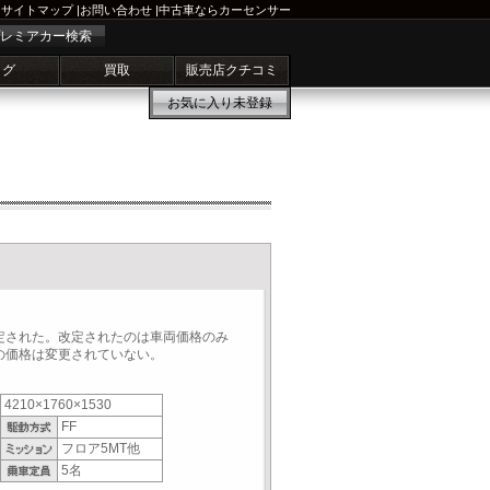
サイトマップ
|
お問い合わせ
|
中古車ならカーセンサー
レミアカー検索
ログ
買取
販売店クチコミ
お気に入り
未登録
定された。改定されたのは車両価格のみ
の価格は変更されていない。
4210×1760×1530
FF
フロア5MT他
5名