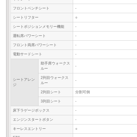
フロントベンチシート
-
シートリフター
○
シートポジションメモリー機能
-
運転席パワーシート
-
フロント両席パワーシート
-
電動サードシート
-
助手席ウォークス
-
ルー
2列目ウォークス
シートアレン
-
ルー
ジ
2列目シート
分割可倒
3列目シート
-
床下ラゲージボックス
-
エンジンスタートボタン
-
キーレスエントリー
○