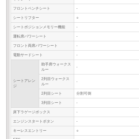
フロントベンチシート
-
シートリフター
○
シートポジションメモリー機能
-
運転席パワーシート
-
フロント両席パワーシート
-
電動サードシート
-
助手席ウォークス
-
ルー
2列目ウォークス
シートアレン
-
ルー
ジ
2列目シート
分割可倒
3列目シート
-
床下ラゲージボックス
-
エンジンスタートボタン
-
キーレスエントリー
○