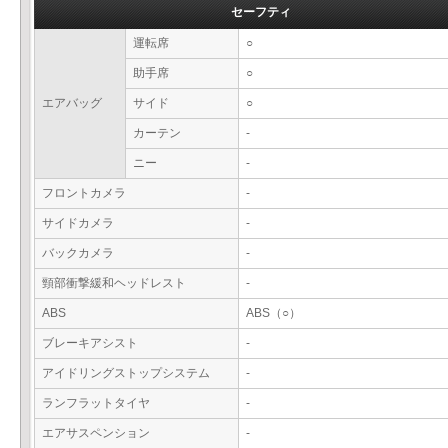
セーフティ
運転席
○
助手席
○
エアバッグ
サイド
○
カーテン
-
ニー
-
フロントカメラ
-
サイドカメラ
-
バックカメラ
-
頸部衝撃緩和ヘッドレスト
-
ABS
ABS（○）
ブレーキアシスト
-
アイドリングストップシステム
-
ランフラットタイヤ
-
エアサスペンション
-