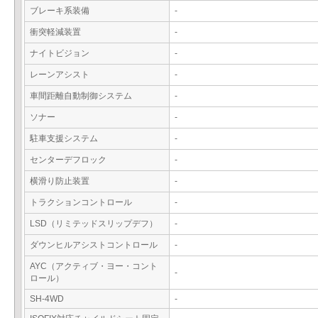
ブレーキ系装備
-
衝突軽減装置
-
ナイトビジョン
-
レーンアシスト
-
車間距離自動制御システム
-
ソナー
-
駐車支援システム
-
センターデフロック
-
横滑り防止装置
-
トラクションコントロール
-
LSD（リミテッドスリップデフ）
-
ダウンヒルアシストコントロール
-
AYC（アクティブ・ヨー・コント
-
ロール）
SH-4WD
-