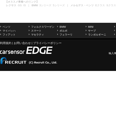
【オススメ車種へのリンク】
レクサス
GS
IS
｜ BMW
3シリーズ
5シリーズ
｜ メルセデス・ベンツ
Eクラス
Sクラス
ベンツ
フォルクスワーゲン
BMW
MINI
マイバッハ
スマート
ボルボ
サーブ
フィアット
マセラティ
フェラーリ
ランボルギーニ
利用規約
|
お問い合わせ
|
プライバシーポリシー
輸入