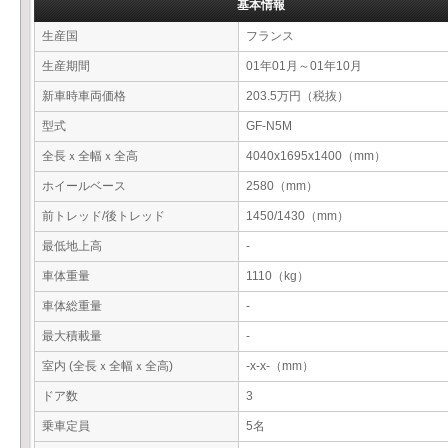
基本情報
生産国
フランス
生産期間
01年01月～01年10月
新車時車両価格
203.5万円（税抜）
型式
GF-N5M
全長ｘ全幅ｘ全高
4040x1695x1400（mm）
ホイールベース
2580（mm）
前トレッド/後トレッド
1450/1430（mm）
最低地上高
-
車体重量
1110（kg）
車体総重量
-
最大積載量
-
室内 (全長ｘ全幅ｘ全高)
-x-x-（mm）
ドア数
3
乗車定員
5名