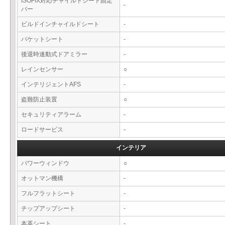
ISOFIX対応チャイルドシート固定
-
バー
ビルドインチャイルドシート
-
バケットシート
-
後退時連動式ドアミラー
-
レインセンサー
○
インテリジェントAFS
-
盗難防止装置
○
セキュリティアラーム
-
ロードサービス
-
インテリア
パワーウィンドウ
○
オットマン機構
-
フルフラットシート
-
チップアップシート
-
本革シート
-