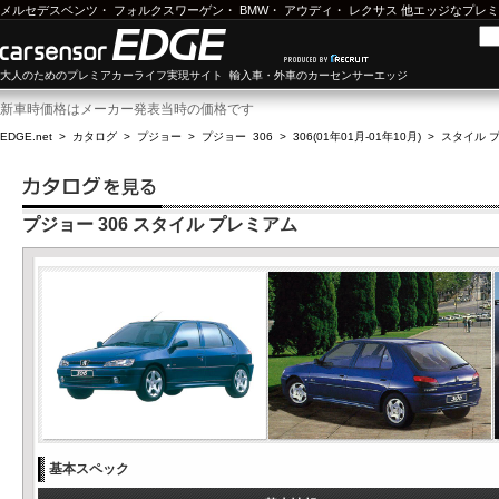
メルセデスベンツ
・
フォルクスワーゲン
・
BMW
・
アウディ
・
レクサス
他エッジなプレミ
大人のためのプレミアカーライフ実現サイト 輸入車・外車のカーセンサーエッジ
新車時価格はメーカー発表当時の価格です
EDGE.net
>
カタログ
>
プジョー
>
プジョー 306
>
306(01年01月-01年10月)
>
スタイル 
プジョー 306 スタイル プレミアム
基本スペック