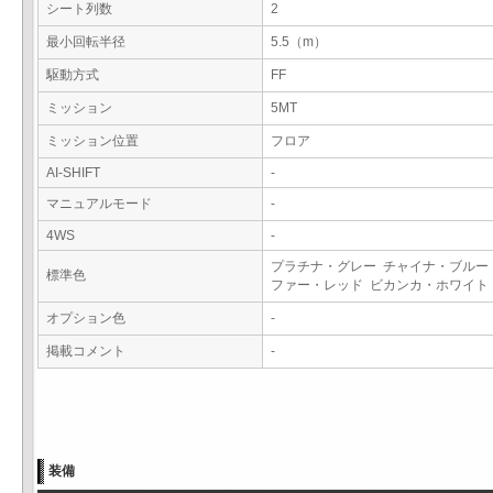
シート列数
2
最小回転半径
5.5（m）
駆動方式
FF
ミッション
5MT
ミッション位置
フロア
AI-SHIFT
-
マニュアルモード
-
4WS
-
プラチナ・グレー チャイナ・ブルー
標準色
ファー・レッド ビカンカ・ホワイ
オプション色
-
掲載コメント
-
装備