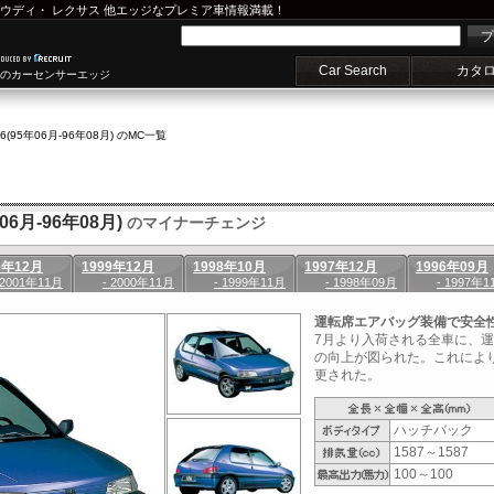
ウディ
・
レクサス
他エッジなプレミア車情報満載！
プ
Car Search
カタ
車のカーセンサーエッジ
06(95年06月-96年08月) のMC一覧
6月-96年08月)
のマイナーチェンジ
0年12月
1999年12月
1998年10月
1997年12月
1996年09月
 2001年11月
- 2000年11月
- 1999年11月
- 1998年09月
- 1997年1
運転席エアバッグ装備で安全
7月より入荷される全車に、
の向上が図られた。これにより
更された。
ハッチバック
1587～1587
100～100