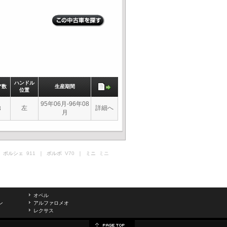
ハンドル
ア数
生産期間
位置
95年06月-96年08
左
詳細へ
3
月
 ポルシェ
911
｜ ボルボ
V70
｜ ミニ
ミニ
オペル
ン
アルファロメオ
レクサス