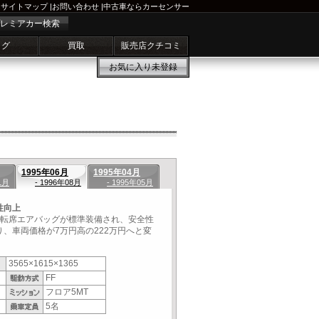
サイトマップ
|
お問い合わせ
|
中古車ならカーセンサー
レミアカー検索
ログ
買取
販売店クチコミ
お気に入り
未登録
1995年06月
1995年04月
1月
- 1996年08月
- 1995年05月
性向上
運転席エアバッグが標準装備され、安全性
、車両価格が7万円高の222万円へと変
3565×1615×1365
FF
フロア5MT
5名