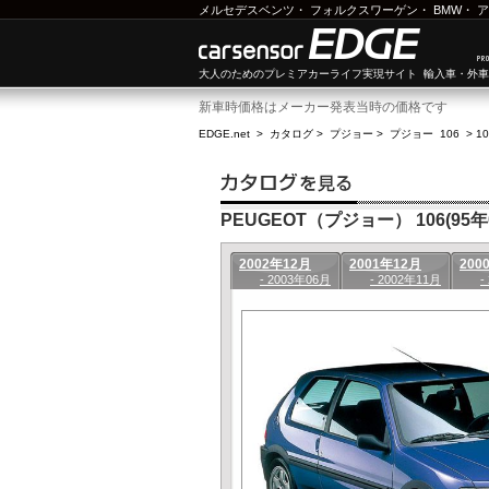
メルセデスベンツ
・
フォルクスワーゲン
・
BMW
・
ア
大人のためのプレミアカーライフ実現サイト 輸入車・外
新車時価格はメーカー発表当時の価格です
EDGE.net
>
カタログ
>
プジョー
>
プジョー 106
>
1
PEUGEOT（プジョー） 106(95年0
2002年12月
2001年12月
200
- 2003年06月
- 2002年11月
-