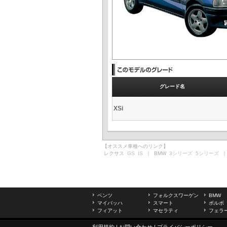
グレード名
XSi
【オススメ車種へのリンク】
レクサス
GS
IS
｜ BMW
3シリーズ
5シリーズ
｜
ベンツ
フォルクスワーゲン
BMW
マイバッハ
スマート
ボルボ
フィアット
マセラティ
フェラ