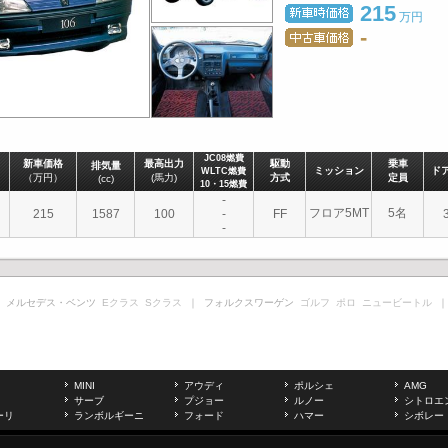
215
万円
-
JC08燃費
新車価格
最高出力
駆動
乗車
排気量
ミッション
ド
WLTC燃費
（万円）
(馬力)
方式
定員
(cc)
10・15燃費
-
フロア5MT
5名
215
1587
100
-
FF
-
 メルセデス・ベンツ
Eクラス
Sクラス
｜ フォルクスワーゲン
ゴルフ
ポロ
ニュービートル
｜
MINI
アウディ
ポルシェ
AMG
サーブ
プジョー
ルノー
シトロエ
ーリ
ランボルギーニ
フォード
ハマー
シボレー