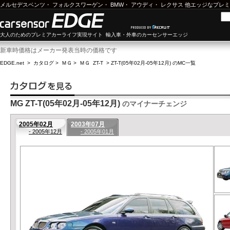
メルセデスベンツ
・
フォルクスワーゲン
・
BMW
・
アウディ
・
レクサス
他エッジなプレミ
大人のためのプレミアカーライフ実現サイト 輸入車・外車のカーセンサーエッジ
新車時価格はメーカー発表当時の価格です
EDGE.net
>
カタログ
>
ＭＧ
>
ＭＧ ZT-T
>
ZT-T(05年02月-05年12月) のMC一覧
MG ZT-T(05年02月-05年12月)
のマイナーチェンジ
2005年02月
2003年07月
- 2005年12月
- 2005年01月