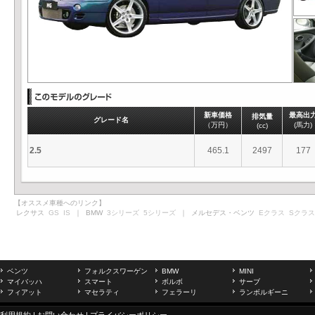
新車価格
最高出
排気量
グレード名
（万円）
(馬力)
(cc)
2.5
465.1
2497
177
【オススメ車種へのリンク】
レクサス
GS
IS
｜ BMW
3シリーズ
5シリーズ
｜ メルセデス・ベンツ
Eクラス
Sクラス
ベンツ
フォルクスワーゲン
BMW
MINI
マイバッハ
スマート
ボルボ
サーブ
フィアット
マセラティ
フェラーリ
ランボルギーニ