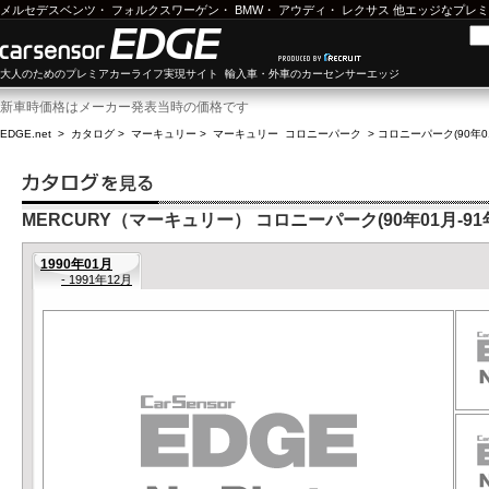
メルセデスベンツ
・
フォルクスワーゲン
・
BMW
・
アウディ
・
レクサス
他エッジなプレミ
大人のためのプレミアカーライフ実現サイト 輸入車・外車のカーセンサーエッジ
新車時価格はメーカー発表当時の価格です
EDGE.net
>
カタログ
>
マーキュリー
>
マーキュリー コロニーパーク
>
コロニーパーク(90年01
MERCURY（マーキュリー） コロニーパーク(90年01月-91年
1990年01月
- 1991年12月