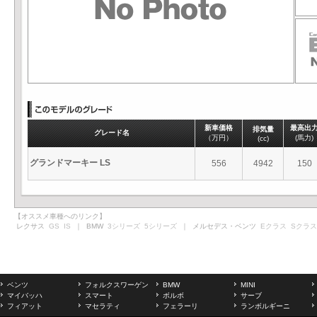
新車価格
最高出
排気量
グレード名
（万円）
(馬力)
(cc)
グランドマーキー LS
556
4942
150
【オススメ車種へのリンク】
レクサス
GS
IS
｜ BMW
3シリーズ
5シリーズ
｜ メルセデス・ベンツ
Eクラス
Sクラス
ベンツ
フォルクスワーゲン
BMW
MINI
マイバッハ
スマート
ボルボ
サーブ
フィアット
マセラティ
フェラーリ
ランボルギーニ