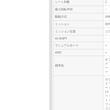
シート列数
2
最小回転半径
-
駆動方式
4W
ミッション
9A
ミッション位置
コ
AI-SHIFT
-
マニュアルモード
○
4WS
○
オ
ク
標準色
ー
ー
カ
ド 
ー
(マ
ー 
ト 
ブ 
ブ