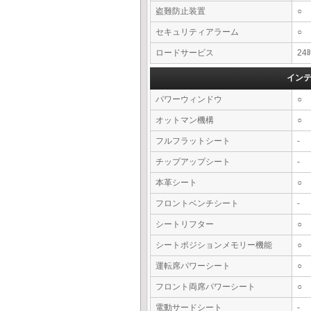
盗難防止装置
○
セキュリティアラーム
○
ロードサービス
2
イン
パワーウィンドウ
○
オットマン機構
○
フルフラットシート
-
チップアップシート
-
本革シート
○
フロントベンチシート
-
シートリフター
○
シートポジションメモリー機能
○
運転席パワーシート
○
フロント両席パワーシート
○
電動サードシート
-