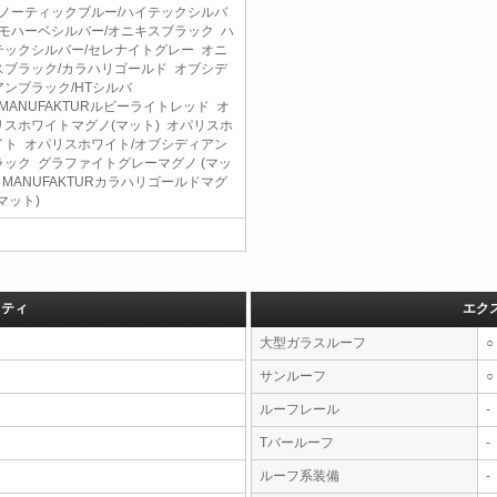
 ノーティックブルー/ハイテックシルバ
 モハーベシルバー/オニキスブラック ハ
テックシルバー/セレナイトグレー オニ
スブラック/カラハリゴールド オブシデ
アンブラック/HTシルバ
MANUFAKTURルビーライトレッド オ
リスホワイトマグノ(マット) オパリスホ
イト オパリスホワイト/オブシディアン
ラック グラファイトグレーマグノ (マッ
 MANUFAKTURカラハリゴールドマグ
(マット)
フティ
エク
大型ガラスルーフ
○
サンルーフ
○
ルーフレール
-
Tバールーフ
-
ルーフ系装備
-