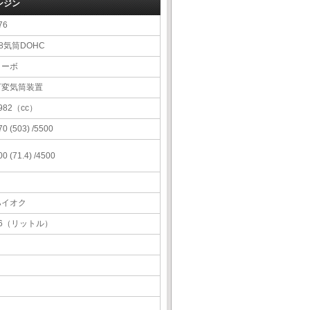
ンジン
76
8気筒DOHC
ターボ
可変気筒装置
982（cc）
70 (503) /5500
00 (71.4) /4500
ハイオク
76（リットル）