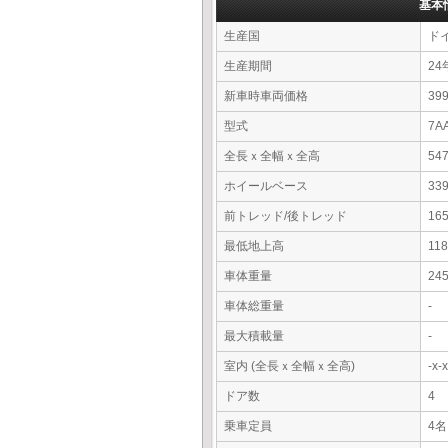
基本
生産国
ド
生産期間
24
新車時車両価格
39
型式
7A
全長ｘ全幅ｘ全高
54
ホイールベース
33
前トレッド/後トレッド
16
最低地上高
11
車体重量
24
車体総重量
-
最大積載量
-
室内 (全長ｘ全幅ｘ全高)
-x
ドア数
4
乗車定員
4名