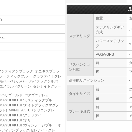
足
位置
D
ステアリングギア
T
方式
ステアリング
ラム
パワーステアリン
○
グ
VGS/VGRS
-
前
サスペンショ
ン形式
ブシディアンブラック オニキスブラッ
後
 ノーティックブルー グラファイトグレ
高性能サスペンション
-
 モハーベシルバー ハイテックシルバ
 エメラルドグリーン セレナイトグレー
前
2
タイヤサイズ
ラハリゴールド パタゴニアレッ
後
2
MANUFAKTURミスティックブル
 MANUFAKTURナイトブラックマグノ
前
ット) MANUFAKTURシリコングレ
ブレーキ形式
MANUFAKTURグラファイ
後
MANUFAKTURオリー
MANUFAKTURヴィンテージブルー オ
シディアンブラック/セレナイトグレ