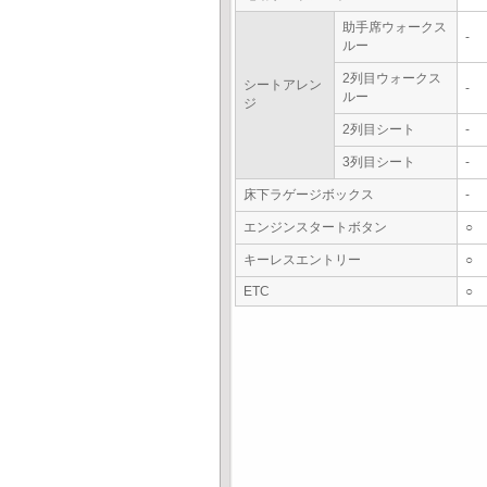
助手席ウォークス
-
ルー
2列目ウォークス
シートアレン
-
ルー
ジ
2列目シート
-
3列目シート
-
床下ラゲージボックス
-
エンジンスタートボタン
○
キーレスエントリー
○
ETC
○