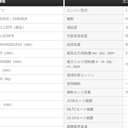
情報
エ
イツ
エンジン型式
1
年04月～24年09月
種類
V
92.1万円（税込）
過給器
A-223976
可変気筒装置
70x1920x1510（mm）
総排気量
3
95（mm）
最高出力/回転数 kw（ps）/rpm
3
50/1680（mm）
最大トルク/回転数 n・m（kg・
7
m）/rpm
8（mm）
環境対策エンジン
-
50（kg）
使用燃料
燃料タンク容量
JC08モード燃費
-
-x-（mm）
WLTCモード燃費
-
10-15モード燃費
-
燃費基準達成
-