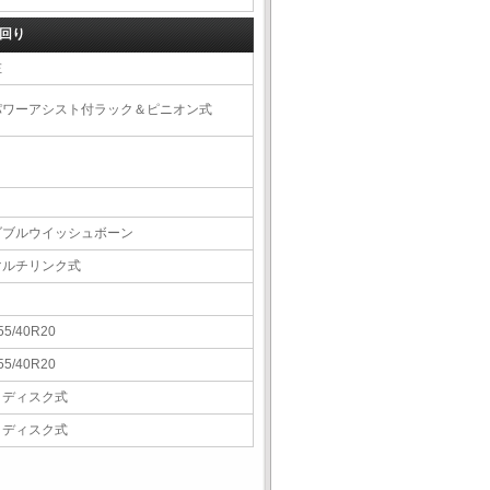
回り
左
パワーアシスト付ラック＆ピニオン式
ダブルウイッシュボーン
マルチリンク式
55/40R20
55/40R20
Ｖディスク式
Ｖディスク式