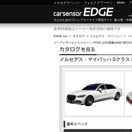
メルセデスベンツ
・
フォルクスワーゲン
・
BMW
・
ア
大人のためのプレミアカーライフ実現サイト 輸入車・外
新車時価格はメーカー発表当時の価格です
EDGE.net
>
カタログ
>
メルセデス・マイバッハ
>
メ
ゥーアレザーエクスクルーシブPKG (ISG搭載)4WD MP202
メルセデス・マイバッハ Sクラス S5
基本スペック