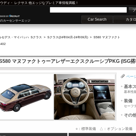
ウディ
・
レクサス
他エッジなプレミア車情報満載！
プ
Car Search
カタ
車のカーセンサーエッジ
ルセデス・マイバッハ Sクラス
>
Sクラス(24年04月-24年09月)
>
S580 マヌファクト
402
80 マヌファクトゥーアレザーエクスクルーシブPKG (ISG搭載)4
ペー
基本
基本性
装備
セーフ
その
○：標準装備 △：オプション装備 