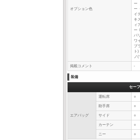
ー
オプション色
ー
イ
キ
ィ
ー 
パ
ワ
ブ
ト)
ノ
掲載コメント
-
装備
セー
運転席
○
助手席
○
エアバッグ
サイド
○
カーテン
○
ニー
○