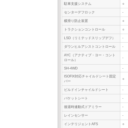
駐車支援システム
○
センターデフロック
-
横滑り防止装置
○
トラクションコントロール
○
LSD（リミテッドスリップデフ）
-
ダウンヒルアシストコントロール
-
AYC（アクティブ・ヨー・コント
-
ロール）
SH-4WD
-
ISOFIX対応チャイルドシート固定
○
バー
ビルドインチャイルドシート
-
バケットシート
-
後退時連動式ドアミラー
-
レインセンサー
-
インテリジェントAFS
○