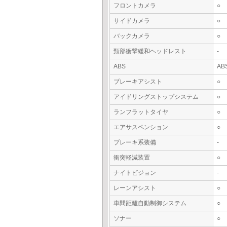
フロントカメラ
○
サイドカメラ
○
バックカメラ
○
頸部衝撃緩和ヘッドレスト
-
ABS
AB
ブレーキアシスト
○
アイドリングストップシステム
○
ランフラットタイヤ
○
エアサスペンション
○
ブレーキ系装備
-
衝突軽減装置
○
ナイトビジョン
-
レーンアシスト
○
車間距離自動制御システム
○
ソナー
○