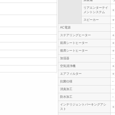
系装備
ウ
リアエンターテイ
○
メントシステム
スピーカー
○
AC電源
-
ステアリングヒーター
○
前席シートヒーター
○
後席シートヒーター
○
加湿器
-
空気清浄機
○
エアフィルター
○
抗菌仕様
-
消臭加工
-
防水加工
-
インテリジェントパーキングアシ
○
スト