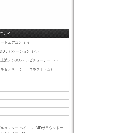
ニティ
オートエアコン（○）
HDDナビゲーション（△）
地上波デジタルテレビチューナー（○）
メルセデス・ミー・コネクト（△）
ブルメスター ハイエンド4Dサラウンドサ