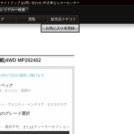
サイトマップ
|
お問い合わせ
|
中古車ならカーセンサー
レミアカー検索
ログ
買取
販売店クチコミ
お気に入り
未登録
WD MP202402
ジ内の下記の場所に飛びます
スペック
能・エンジン・足回り
ティ・アメニティ・インテリア・エクステリア
他のグレード選択
-：選択不可、またはディーラーオプション