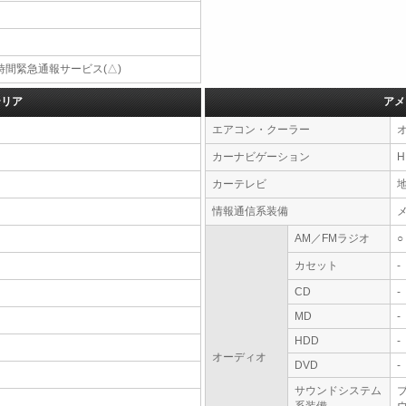
4時間緊急通報サービス(△)
テリア
アメ
エアコン・クーラー
カーナビゲーション
カーテレビ
情報通信系装備
AM／FMラジオ
○
カセット
-
CD
-
MD
-
HDD
-
オーディオ
DVD
-
サウンドシステム