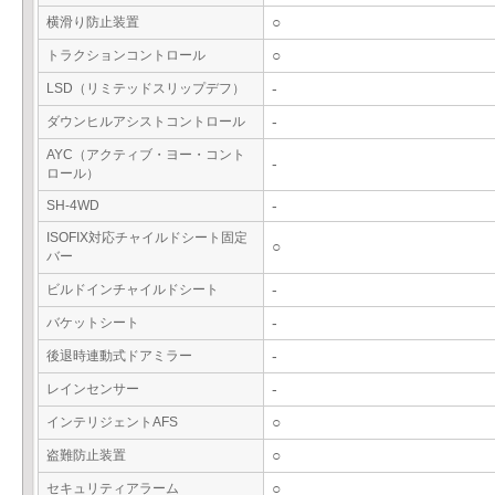
横滑り防止装置
○
トラクションコントロール
○
LSD（リミテッドスリップデフ）
-
ダウンヒルアシストコントロール
-
AYC（アクティブ・ヨー・コント
-
ロール）
SH-4WD
-
ISOFIX対応チャイルドシート固定
○
バー
ビルドインチャイルドシート
-
バケットシート
-
後退時連動式ドアミラー
-
レインセンサー
-
インテリジェントAFS
○
盗難防止装置
○
セキュリティアラーム
○