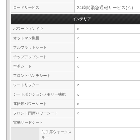
ロードサービス
24時間緊急通報サービス(△)
インテリア
パワーウィンドウ
○
オットマン機構
○
フルフラットシート
-
チップアップシート
-
本革シート
○
フロントベンチシート
-
シートリフター
○
シートポジションメモリー機能
○
運転席パワーシート
○
フロント両席パワーシート
○
電動サードシート
-
助手席ウォークス
-
ルー