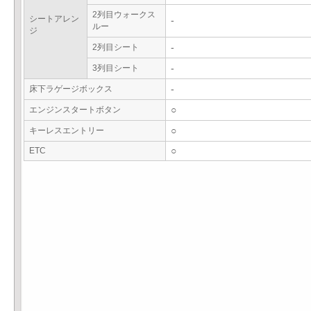
2列目ウォークス
シートアレン
-
ルー
ジ
2列目シート
-
3列目シート
-
床下ラゲージボックス
-
エンジンスタートボタン
○
キーレスエントリー
○
ETC
○