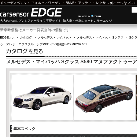
メルセデスベンツ
・
フォルクスワーゲン
・
BMW
・
アウディ
・
レクサス
他エッジなプレミ
大人のためのプレミアカーライフ実現サイト 輸入車・外車のカーセンサーエッジ
新車時価格はメーカー発表当時の価格です
EDGE.net
>
カタログ
>
メルセデス・マイバッハ
>
メルセデス・マイバッハ Sクラス
>
Sクラ
ゥーアレザーエクスクルーシブPKG (ISG搭載)4WD MP202401
メルセデス・マイバッハ Sクラス S580 マヌファクトゥーアレザ
基本スペック