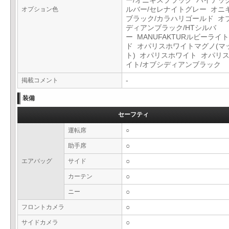
ー/オニキスブラック ハイテッ
オプション色
ルバー/セレナイトグレー オニ
ブラック/カラハリゴールド オ
ディアンブラック/HTシルバ
ー MANUFAKTURルビーライ
ド オパリスホワイトマグノ(マ
ト) オパリスホワイト オパリ
イト/オブシディアンブラック
掲載コメント
-
装備
セーフティ
運転席
○
助手席
○
エアバッグ
サイド
○
カーテン
○
ニー
○
フロントカメラ
○
サイドカメラ
○