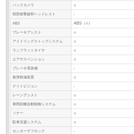
バックカメラ
○
頸部衝撃緩和ヘッドレスト
-
ABS（○）
ABS
ブレーキアシスト
○
アイドリングストップシステム
○
ランフラットタイヤ
○
エアサスペンション
○
ブレーキ系装備
-
衝突軽減装置
○
ナイトビジョン
-
レーンアシスト
○
車間距離自動制御システム
○
ソナー
○
駐車支援システム
○
センターデフロック
-