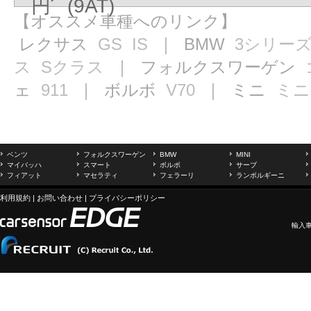
円 (9AT)
【オススメ車種へのリンク】
レクサス
GS
IS
｜ BMW
3シリー
ス
Sクラス
｜ フォルクスワーゲン
ェ
911
｜ ボルボ
V70
｜ ミニ
ミニ
ベンツ
フォルクスワーゲン
BMW
MINI
マイバッハ
スマート
ボルボ
サーブ
フィアット
マセラティ
フェラーリ
ランボルギーニ
利用規約
|
お問い合わせ
|
プライバシーポリシー
輸入