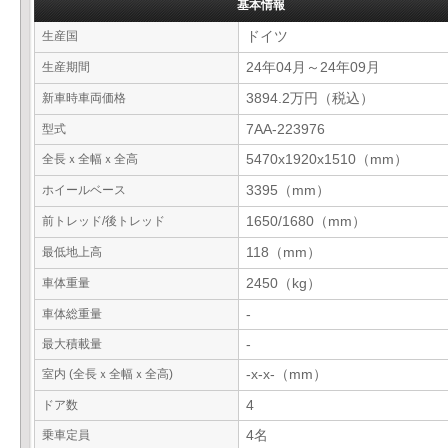
基本情報
生産国
ドイツ
生産期間
24年04月～24年09月
新車時車両価格
3894.2万円（税込）
型式
7AA-223976
全長ｘ全幅ｘ全高
5470x1920x1510（mm）
ホイールベース
3395（mm）
前トレッド/後トレッド
1650/1680（mm）
最低地上高
118（mm）
車体重量
2450（kg）
車体総重量
-
最大積載量
-
室内 (全長ｘ全幅ｘ全高)
-x-x-（mm）
ドア数
4
乗車定員
4名