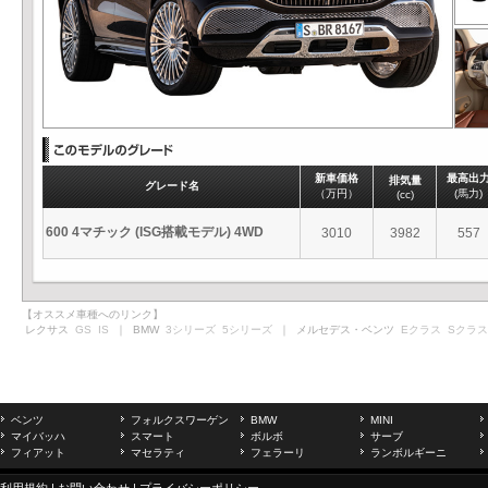
新車価格
最高出
排気量
グレード名
（万円）
(馬力)
(cc)
600 4マチック (ISG搭載モデル) 4WD
3010
3982
557
【オススメ車種へのリンク】
レクサス
GS
IS
｜ BMW
3シリーズ
5シリーズ
｜ メルセデス・ベンツ
Eクラス
Sクラス
ベンツ
フォルクスワーゲン
BMW
MINI
マイバッハ
スマート
ボルボ
サーブ
フィアット
マセラティ
フェラーリ
ランボルギーニ