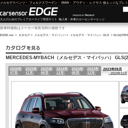
メルセデスベンツ
・
フォルクスワーゲン
・
BMW
・
アウディ
・
レクサス
他エッジなプレミ
大人のためのプレミアカーライフ実現サイト 輸入車・外車のカーセンサーエッジ
新車時価格はメーカー発表当時の価格です
EDGE.net
>
カタログ
>
メルセデス・マイバッハ
>
メルセデス・マイバッハ GLS
>
GLS(23年
MERCEDES-MYBACH（メルセデス・マイバッハ） GLS(23
2026年
2025年
2025年
2024年
2024年
2023年
2023年09月
07月-
11月-
06月-
12月-
06月-
12月-
- 2023年11月