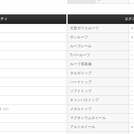
フティ
エク
大型ガラスルーフ
○
サンルーフ
○
ルーフレール
-
Tバールーフ
-
ルーフ系装備
-
タルガトップ
-
ハードトップ
-
ソフトトップ
-
キャンバストップ
-
S（○）
メタルトップ
-
マグネシウムホイール
-
アルミホイール
○