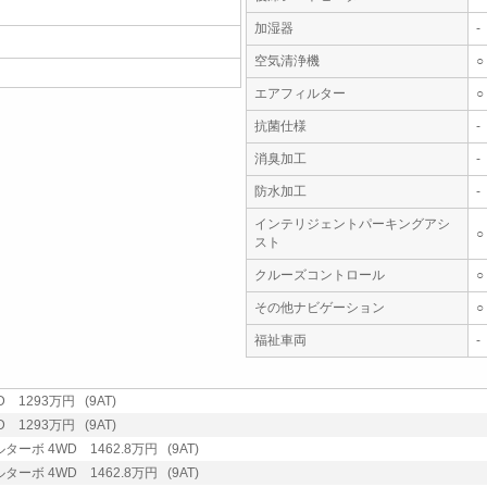
加湿器
-
空気清浄機
○
エアフィルター
○
抗菌仕様
-
消臭加工
-
防水加工
-
インテリジェントパーキングアシ
○
スト
クルーズコントロール
○
その他ナビゲーション
○
福祉車両
-
 1293万円 (9AT)
 1293万円 (9AT)
ターボ 4WD 1462.8万円 (9AT)
ターボ 4WD 1462.8万円 (9AT)