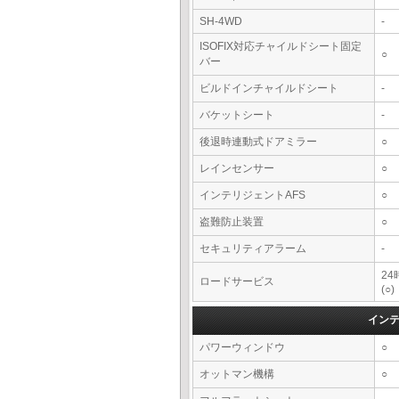
SH-4WD
-
ISOFIX対応チャイルドシート固定
○
バー
ビルドインチャイルドシート
-
バケットシート
-
後退時連動式ドアミラー
○
レインセンサー
○
インテリジェントAFS
○
盗難防止装置
○
セキュリティアラーム
-
2
ロードサービス
(○)
イン
パワーウィンドウ
○
オットマン機構
○