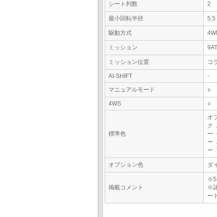
シート列数
2
最小回転半径
5.
駆動方式
4W
ミッション
9A
ミッション位置
コ
AI-SHIFT
-
マニュアルモード
○
4WS
○
オ
ク
標準色
ー
ー
ー
オプション色
ダ
※5
掲載コメント
※
ー