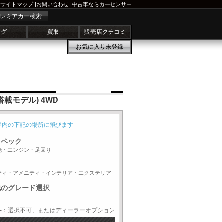
サイトマップ
|
お問い合わせ
|
中古車ならカーセンサー
レミアカー検索
ログ
買取
販売店クチコミ
お気に入り
未登録
搭載モデル) 4WD
ジ内の下記の場所に飛びます
スペック
能・エンジン・足回り
ティ・アメニティ・インテリア・エクステリア
他のグレード選択
-：選択不可、またはディーラーオプション