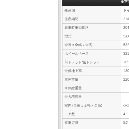
基本
生産国
ド
生産期間
21
新車時車両価格
20
型式
5A
全長ｘ全幅ｘ全高
53
ホイールベース
32
前トレッド/後トレッド
16
最低地上高
13
車体重量
22
車体総重量
-
最大積載量
-
室内 (全長ｘ全幅ｘ全高)
-x
ドア数
4
乗車定員
5名