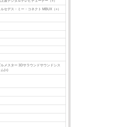
地上波デジタルテレビチューナー（○）
メルセデス・ミー・コネクト MBUX（○）
ブルメスター 3Dサラウンドサウンドシス
ム(○)