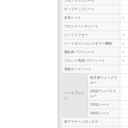
フルフラットシート
-
チップアップシート
-
本革シート
○
フロントベンチシート
-
シートリフター
○
シートポジションメモリー機能
○
運転席パワーシート
○
フロント両席パワーシート
○
電動サードシート
-
助手席ウォークス
-
ルー
2列目ウォークス
シートアレン
-
ルー
ジ
2列目シート
-
3列目シート
-
床下ラゲージボックス
-