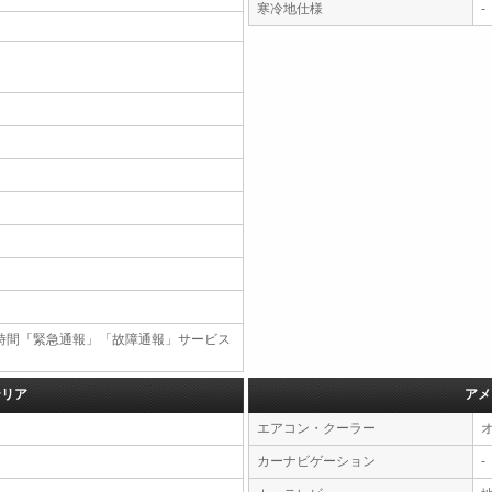
寒冷地仕様
-
4時間「緊急通報」「故障通報」サービス
テリア
アメ
エアコン・クーラー
カーナビゲーション
-