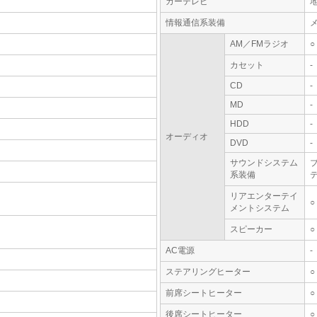
カーテレビ
情報通信系装備
AM／FMラジオ
○
カセット
-
CD
-
MD
-
HDD
-
オーディオ
DVD
-
サウンドシステム
系装備
テ
リアエンターテイ
○
メントシステム
スピーカー
○
AC電源
-
ステアリングヒーター
○
前席シートヒーター
○
後席シートヒーター
○