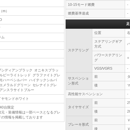
10-15モード燃費
-
5（m）
燃費基準達成
-
D
足
T
位置
ラム
ステアリングギア
方式
ステアリング
パワーステアリン
○
グ
VGS/VGRS
-
ブシディアンブラック オニキスブラッ
 ルビーライトレッド グラファイトグレ
前
サスペンショ
 モハーベシルバー ハイテックシルバ
ン形式
 エメラルドグリーン セレナイトグレ
後
 アンスラサイトブルー
高性能サスペンション
-
イヤモンドホワイト
前
2
タイヤサイズ
40台限定
後
2
諸元・装備情報は一部ベースとなるグレ
ドの情報を掲載しております
前
ブレーキ形式
後