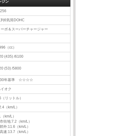
ンジン
256
直列6気筒DOHC
ターボ＆スーパーチャージャー
996（cc）
20 (435) /6100
20 (53) /5800
H30年基準 ☆☆☆☆
ハイオク
76（リットル）
2.4（km/L）
1（km/L）
市街地:7.2（km/L）
郊外:11.6（km/L）
高速:13.7（km/L）