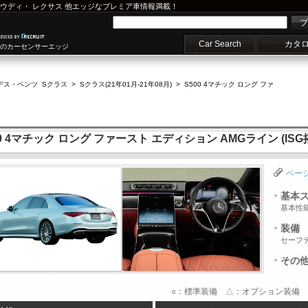
ウディ
・
レクサス
他エッジなプレミア車情報満載！
プ
Car Search
カタ
車のカーセンサーエッジ
デス・ベンツ Sクラス
>
Sクラス(21年01月-21年08月)
>
S500 4マチック ロング ファ
 4マチック ロング ファースト エディション AMGライン (ISG
ペー
基本
基本性
装備
セーフ
その
○：標準装備 △：オプション装備 