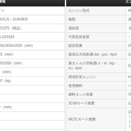
情報
エ
イツ
エンジン型式
M
年01月～21年08月
種類
40万円（税込）
過給器
A-223163
可変気筒装置
-
20x1930x1505（mm）
総排気量
2
15（mm）
最高出力/回転数 kw（ps）/rpm
3
50/1650（mm）
最大トルク/回転数 n・m（kg・
5
m）/rpm
0（mm）
環境対策エンジン
00（kg）
使用燃料
燃料タンク容量
JC08モード燃費
1
-x-（mm）
1
└
WLTCモード燃費
└
└