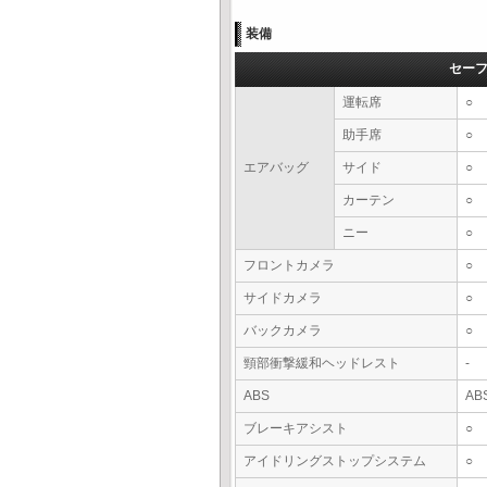
装備
セー
運転席
○
助手席
○
エアバッグ
サイド
○
カーテン
○
ニー
○
フロントカメラ
○
サイドカメラ
○
バックカメラ
○
頸部衝撃緩和ヘッドレスト
-
ABS
AB
ブレーキアシスト
○
アイドリングストップシステム
○