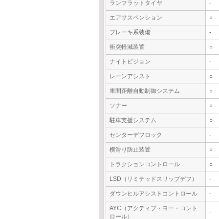
ランフラットタイヤ
-
エアサスペンション
○
ブレーキ系装備
-
衝突軽減装置
○
ナイトビジョン
-
レーンアシスト
○
車間距離自動制御システム
○
ソナー
○
駐車支援システム
○
センターデフロック
-
横滑り防止装置
○
トラクションコントロール
○
LSD（リミテッドスリップデフ）
-
ダウンヒルアシストコントロール
-
AYC（アクティブ・ヨー・コント
-
ロール）