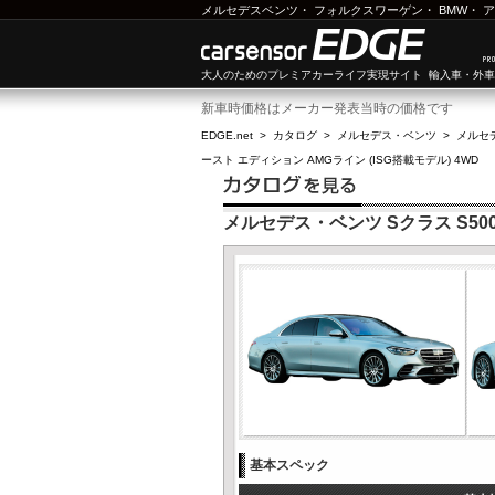
メルセデスベンツ
・
フォルクスワーゲン
・
BMW
・
ア
大人のためのプレミアカーライフ実現サイト 輸入車・外
新車時価格はメーカー発表当時の価格です
EDGE.net
>
カタログ
>
メルセデス・ベンツ
>
メルセ
ースト エディション AMGライン (ISG搭載モデル) 4WD
メルセデス・ベンツ Sクラス S500
基本スペック