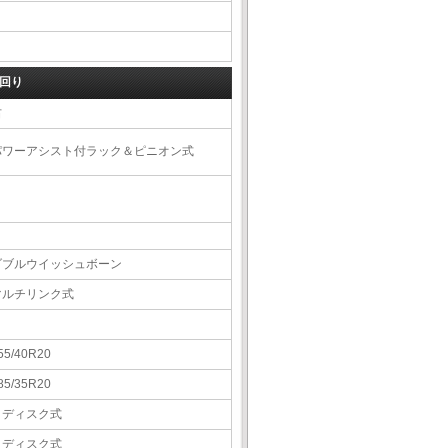
回り
右
パワーアシスト付ラック＆ピニオン式
ダブルウイッシュボーン
マルチリンク式
55/40R20
85/35R20
Ｖディスク式
Ｖディスク式