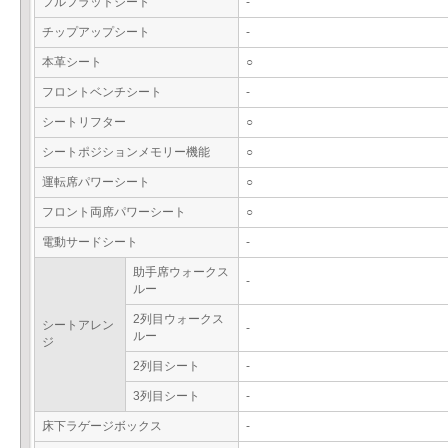
フルフラットシート
-
チップアップシート
-
本革シート
○
フロントベンチシート
-
シートリフター
○
シートポジションメモリー機能
○
運転席パワーシート
○
フロント両席パワーシート
○
電動サードシート
-
助手席ウォークス
-
ルー
2列目ウォークス
シートアレン
-
ルー
ジ
2列目シート
-
3列目シート
-
床下ラゲージボックス
-