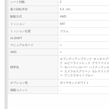
シート列数
2
最小回転半径
5.4（m）
駆動方式
4WD
ミッション
9AT
ミッション位置
コラム
AI-SHIFT
-
マニュアルモード
○
4WS
○
オブシディアンブラック オニキスブ
ク ルビーライトレッド グラファイ
標準色
ー モハーベシルバー ハイテックシ
ー エメラルドグリーン セレナイト
ー アンスラサイトブルー
オプション色
ダイヤモンドホワイト
掲載コメント
-