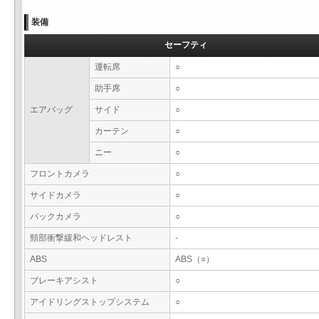
装備
セーフティ
運転席
○
助手席
○
エアバッグ
サイド
○
カーテン
○
ニー
○
フロントカメラ
○
サイドカメラ
○
バックカメラ
○
頸部衝撃緩和ヘッドレスト
-
ABS
ABS（○）
ブレーキアシスト
○
アイドリングストップシステム
○