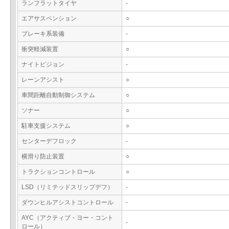
ランフラットタイヤ
-
エアサスペンション
○
ブレーキ系装備
-
衝突軽減装置
○
ナイトビジョン
-
レーンアシスト
○
車間距離自動制御システム
○
ソナー
○
駐車支援システム
○
センターデフロック
-
横滑り防止装置
○
トラクションコントロール
○
LSD（リミテッドスリップデフ）
-
ダウンヒルアシストコントロール
-
AYC（アクティブ・ヨー・コント
-
ロール）