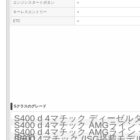
エンジンスタートボタン
○
キーレスエントリー
○
ETC
○
Sクラスのグレード
S400 d 4マチック ディーゼルタ
S400 d 4マチック AMGライ
S400 d 4マチック AMGライ
(9AT)
S500 4マチック (ISG搭載モデル