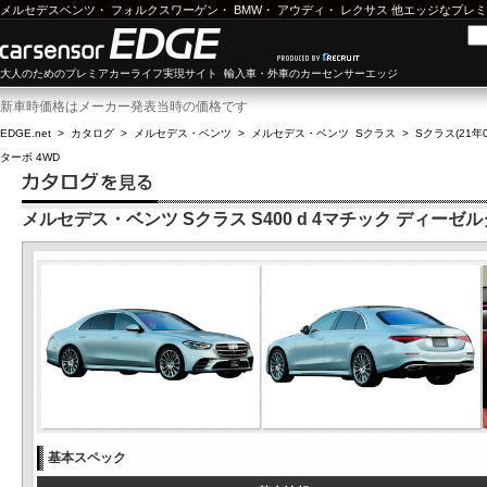
メルセデスベンツ
・
フォルクスワーゲン
・
BMW
・
アウディ
・
レクサス
他エッジなプレミ
大人のためのプレミアカーライフ実現サイト 輸入車・外車のカーセンサーエッジ
新車時価格はメーカー発表当時の価格です
EDGE.net
>
カタログ
>
メルセデス・ベンツ
>
メルセデス・ベンツ Sクラス
>
Sクラス(21年0
ターボ 4WD
メルセデス・ベンツ Sクラス S400 d 4マチック ディーゼル
基本スペック