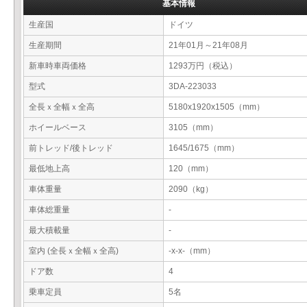
基本情報
生産国
ドイツ
生産期間
21年01月～21年08月
新車時車両価格
1293万円（税込）
型式
3DA-223033
全長ｘ全幅ｘ全高
5180x1920x1505（mm）
ホイールベース
3105（mm）
前トレッド/後トレッド
1645/1675（mm）
最低地上高
120（mm）
車体重量
2090（kg）
車体総重量
-
最大積載量
-
室内 (全長ｘ全幅ｘ全高)
-x-x-（mm）
ドア数
4
乗車定員
5名