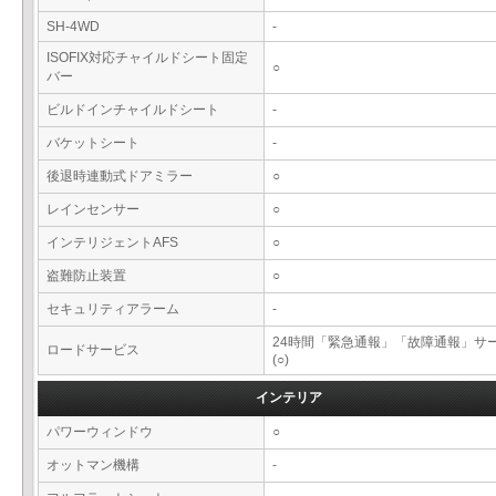
SH-4WD
-
ISOFIX対応チャイルドシート固定
○
バー
ビルドインチャイルドシート
-
バケットシート
-
後退時連動式ドアミラー
○
レインセンサー
○
インテリジェントAFS
○
盗難防止装置
○
セキュリティアラーム
-
24時間「緊急通報」「故障通報」サ
ロードサービス
(○)
インテリア
パワーウィンドウ
○
オットマン機構
-