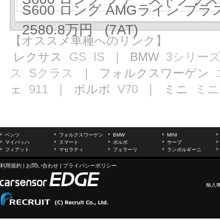
S600 ロング AMGライン 
2580.8万円 (7AT)
【オススメ車種へのリンク】
レクサス
GS
IS
｜ BMW
3シリー
ス
Sクラス
｜ フォルクスワーゲン
ェ
911
｜ ボルボ
V70
｜ ミニ
ミニ
ベンツ
フォルクスワーゲン
BMW
MINI
マイバッハ
スマート
ボルボ
サーブ
フィアット
マセラティ
フェラーリ
ランボルギーニ
利用規約
|
お問い合わせ
|
プライバシーポリシー
輸入