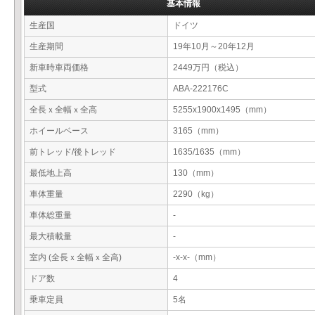
基本情報
生産国
ドイツ
生産期間
19年10月～20年12月
新車時車両価格
2449万円（税込）
型式
ABA-222176C
全長ｘ全幅ｘ全高
5255x1900x1495（mm）
ホイールベース
3165（mm）
前トレッド/後トレッド
1635/1635（mm）
最低地上高
130（mm）
車体重量
2290（kg）
車体総重量
-
最大積載量
-
室内 (全長ｘ全幅ｘ全高)
-x-x-（mm）
ドア数
4
乗車定員
5名