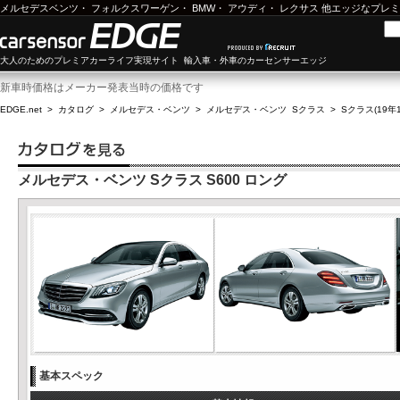
メルセデスベンツ
・
フォルクスワーゲン
・
BMW
・
アウディ
・
レクサス
他エッジなプレミ
大人のためのプレミアカーライフ実現サイト 輸入車・外車のカーセンサーエッジ
新車時価格はメーカー発表当時の価格です
EDGE.net
>
カタログ
>
メルセデス・ベンツ
>
メルセデス・ベンツ Sクラス
>
Sクラス(19年1
メルセデス・ベンツ Sクラス S600 ロング
基本スペック