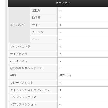
セーフティ
運転席
○
助手席
○
エアバッグ
サイド
○
カーテン
○
ニー
-
フロントカメラ
○
サイドカメラ
○
バックカメラ
○
頸部衝撃緩和ヘッドレスト
-
ABS
ABS（○）
ブレーキアシスト
○
アイドリングストップシステム
○
ランフラットタイヤ
○
エアサスペンション
-