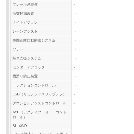
ブレーキ系装備
-
衝突軽減装置
○
ナイトビジョン
○
レーンアシスト
○
車間距離自動制御システム
○
ソナー
○
駐車支援システム
○
センターデフロック
-
横滑り防止装置
○
トラクションコントロール
○
LSD（リミテッドスリップデフ）
-
ダウンヒルアシストコントロール
-
AYC（アクティブ・ヨー・コント
-
ロール）
SH-4WD
-