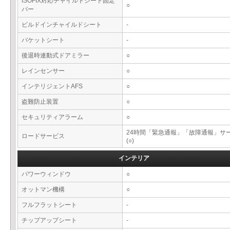
ISOFIX対応チャイルドシート固定
○
バー
ビルドインチャイルドシート
-
バケットシート
-
後退時連動式ドアミラー
○
レインセンサー
○
インテリジェントAFS
○
盗難防止装置
○
セキュリティアラーム
○
24時間「緊急通報」「故障通報」サ
ロードサービス
(○)
インテリア
パワーウィンドウ
○
オットマン機構
○
フルフラットシート
-
チップアップシート
-