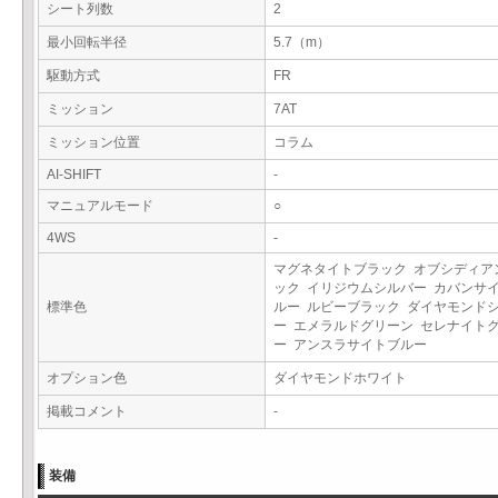
シート列数
2
最小回転半径
5.7（m）
駆動方式
FR
ミッション
7AT
ミッション位置
コラム
AI-SHIFT
-
マニュアルモード
○
4WS
-
マグネタイトブラック オブシディア
ック イリジウムシルバー カバンサ
標準色
ルー ルビーブラック ダイヤモンド
ー エメラルドグリーン セレナイト
ー アンスラサイトブルー
オプション色
ダイヤモンドホワイト
掲載コメント
-
装備