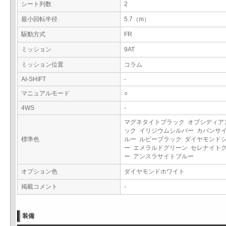
シート列数
2
最小回転半径
5.7（m）
駆動方式
FR
ミッション
9AT
ミッション位置
コラム
AI-SHIFT
-
マニュアルモード
○
4WS
-
マグネタイトブラック オブシディア
ック イリジウムシルバー カバンサ
標準色
ルー ルビーブラック ダイヤモンド
ー エメラルドグリーン セレナイト
ー アンスラサイトブルー
オプション色
ダイヤモンドホワイト
掲載コメント
-
装備