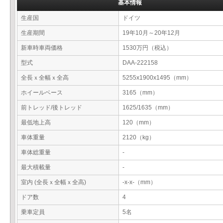
基本情報
生産国
ドイツ
生産期間
19年10月～20年12月
新車時車両価格
1530万円（税込）
型式
DAA-222158
全長ｘ全幅ｘ全高
5255x1900x1495（mm）
ホイールベース
3165（mm）
前トレッド/後トレッド
1625/1635（mm）
最低地上高
120（mm）
車体重量
2120（kg）
車体総重量
-
最大積載量
-
室内 (全長ｘ全幅ｘ全高)
-x-x-（mm）
ドア数
4
乗車定員
5名