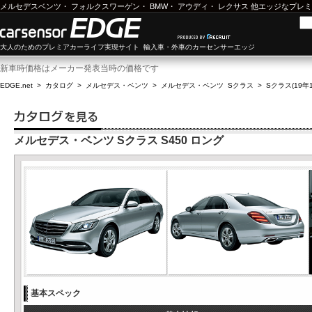
メルセデスベンツ
・
フォルクスワーゲン
・
BMW
・
アウディ
・
レクサス
他エッジなプレミ
大人のためのプレミアカーライフ実現サイト 輸入車・外車のカーセンサーエッジ
新車時価格はメーカー発表当時の価格です
EDGE.net
>
カタログ
>
メルセデス・ベンツ
>
メルセデス・ベンツ Sクラス
>
Sクラス(19年1
メルセデス・ベンツ Sクラス S450 ロング
基本スペック