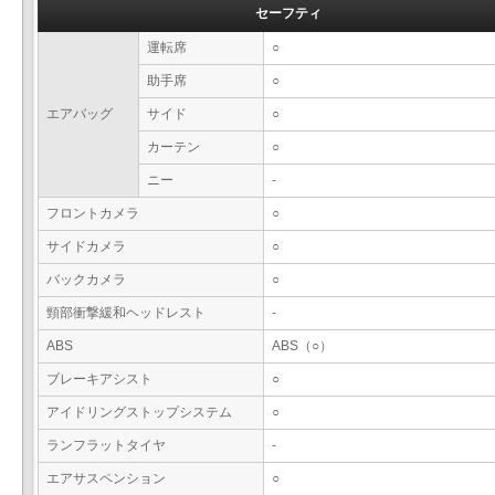
セーフティ
運転席
○
助手席
○
エアバッグ
サイド
○
カーテン
○
ニー
-
フロントカメラ
○
サイドカメラ
○
バックカメラ
○
頸部衝撃緩和ヘッドレスト
-
ABS
ABS（○）
ブレーキアシスト
○
アイドリングストップシステム
○
ランフラットタイヤ
-
エアサスペンション
○