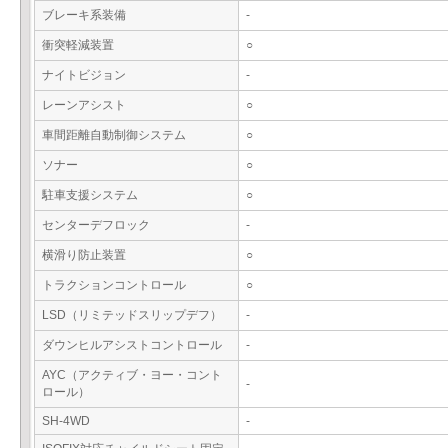
ブレーキ系装備
-
衝突軽減装置
○
ナイトビジョン
-
レーンアシスト
○
車間距離自動制御システム
○
ソナー
○
駐車支援システム
○
センターデフロック
-
横滑り防止装置
○
トラクションコントロール
○
LSD（リミテッドスリップデフ）
-
ダウンヒルアシストコントロール
-
AYC（アクティブ・ヨー・コント
-
ロール）
SH-4WD
-