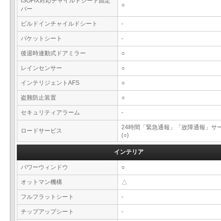
ISOFIX対応チャイルドシート固定
○
バー
ビルドインチャイルドシート
-
バケットシート
-
後退時連動式ドアミラー
○
レインセンサー
○
インテリジェントAFS
○
盗難防止装置
○
セキュリティアラーム
-
24時間「緊急通報」「故障通報」サ
ロードサービス
(○)
インテリア
パワーウィンドウ
○
オットマン機構
△
フルフラットシート
-
チップアップシート
-