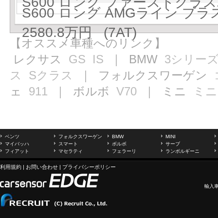
S600 ロング ファーストクラスパ
S600 ロング AMGライン 
2580.8万円 (7AT)
【オススメ車種へのリンク】
レクサス
GS
IS
｜ BMW
3シリー
ス
Sクラス
｜ フォルクスワーゲン
ェ
911
｜ ボルボ
V70
｜ ミニ
ミニ
ベンツ
フォルクスワーゲン
BMW
MINI
マイバッハ
スマート
ボルボ
サーブ
フィアット
マセラティ
フェラーリ
ランボルギーニ
利用規約
|
お問い合わせ
|
プライバシーポリシー
輸入