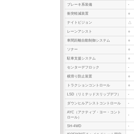
ブレーキ系装備
-
衝突軽減装置
○
ナイトビジョン
△
レーンアシスト
○
車間距離自動制御システム
○
ソナー
○
駐車支援システム
○
センターデフロック
-
横滑り防止装置
○
トラクションコントロール
○
LSD（リミテッドスリップデフ）
-
ダウンヒルアシストコントロール
-
AYC（アクティブ・ヨー・コント
-
ロール）
SH-4WD
-