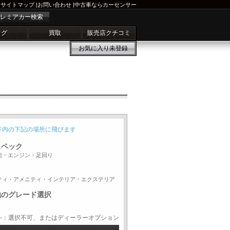
サイトマップ
|
お問い合わせ
|
中古車ならカーセンサー
レミアカー検索
ログ
買取
販売店クチコミ
お気に入り
未登録
ジ内の下記の場所に飛びます
スペック
能・エンジン・足回り
ティ・アメニティ・インテリア・エクステリア
他のグレード選択
-：選択不可、またはディーラーオプション