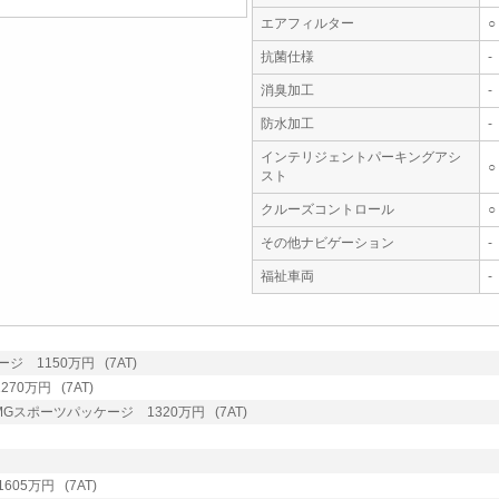
エアフィルター
○
抗菌仕様
-
消臭加工
-
防水加工
-
インテリジェントパーキングアシ
○
スト
クルーズコントロール
○
その他ナビゲーション
-
福祉車両
-
ジ 1150万円 (7AT)
70万円 (7AT)
MGスポーツパッケージ 1320万円 (7AT)
05万円 (7AT)