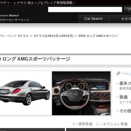
ウディ
・
レクサス
他エッジなプレミア車情報満載！
プ
Car Search
カタ
車のカーセンサーエッジ
デス・ベンツ Sクラス
>
Sクラス(13年10月-14年03月)
>
S550 ロング AMGスポーツパ
0 ロング AMGスポーツパッケージ
ペー
基本
基本性
装備
セーフ
その
○：標準装備 △：オプション装備 