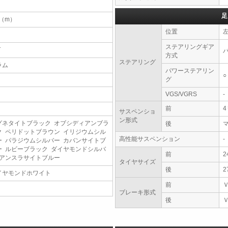
足
7（m）
位置
ステアリングギア
T
方式
ステアリング
ラム
パワーステアリン
○
グ
VGS/VGRS
-
前
サスペンショ
ン形式
グネタイトブラック オブシディアンブラ
後
ク ペリドットブラウン イリジウムシル
高性能サスペンション
-
ー パラジウムシルバー カバンサイトブ
ー ルビーブラック ダイヤモンドシルバ
前
2
 アンスラサイトブルー
タイヤサイズ
後
2
イヤモンドホワイト
前
ブレーキ形式
後