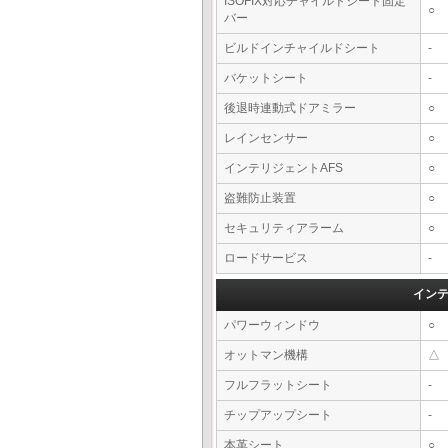
ISOFIX対応チャイルドシート固定
○
バー
ビルドインチャイルドシート
-
バケットシート
-
後退時連動式ドアミラー
○
レインセンサー
○
インテリジェントAFS
○
盗難防止装置
○
セキュリティアラーム
○
ロードサービス
-
イン
パワーウィンドウ
○
オットマン機構
△
フルフラットシート
-
チップアップシート
-
本革シート
○