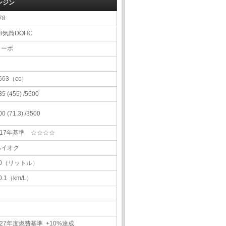
ンジン
78
8気筒DOHC
ターボ
663（cc）
35 (455) /5500
00 (71.3) /3500
H17年基準 ☆☆☆☆
ハイオク
80（リットル）
0.1（km/L）
27年度燃費基準 +10%達成