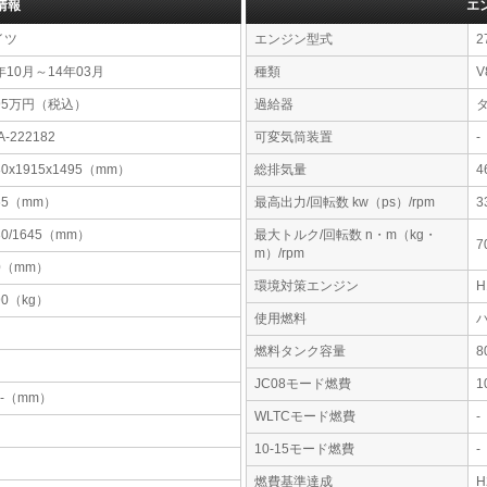
情報
エ
イツ
エンジン型式
2
年10月～14年03月
種類
V
95万円（税込）
過給器
A-222182
可変気筒装置
-
80x1915x1495（mm）
総排気量
4
65（mm）
最高出力/回転数 kw（ps）/rpm
3
30/1645（mm）
最大トルク/回転数 n・m（kg・
7
m）/rpm
0（mm）
環境対策エンジン
90（kg）
使用燃料
燃料タンク容量
JC08モード燃費
1
-x-（mm）
WLTCモード燃費
-
10-15モード燃費
-
燃費基準達成
H