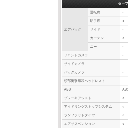
セー
運転席
○
助手席
○
エアバッグ
サイド
○
カーテン
○
ニー
-
フロントカメラ
-
サイドカメラ
-
バックカメラ
○
頸部衝撃緩和ヘッドレスト
-
ABS
AB
ブレーキアシスト
○
アイドリングストップシステム
○
ランフラットタイヤ
○
エアサスペンション
○