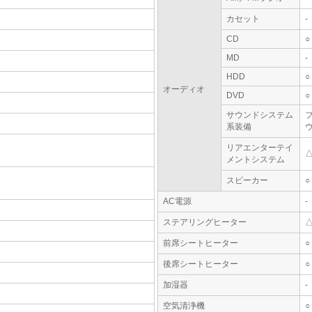
カセット
-
CD
○
MD
-
HDD
○
オーディオ
DVD
○
サウンドシステム
系装備
リアエンターテイ
メントシステム
スピーカー
○
AC電源
-
ステアリングヒーター
前席シートヒーター
○
後席シートヒーター
○
加湿器
-
空気清浄機
○