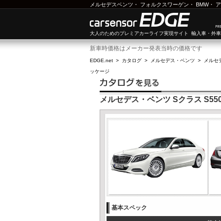
メルセデスベンツ
・
フォルクスワーゲン
・
BMW
・
ア
大人のためのプレミアカーライフ実現サイト 輸入車・外
新車時価格はメーカー発表当時の価格です
EDGE.net
>
カタログ
>
メルセデス・ベンツ
>
メルセ
ッケージ
メルセデス・ベンツ Sクラス S55
基本スペック