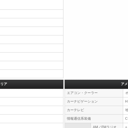
テリア
アメ
エアコン・クーラー
カーナビゲーション
カーテレビ
情報通信系装備
AM／FMラジオ
○