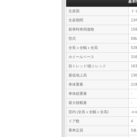
基本
生産国
ド
生産期間
13
新車時車両価格
15
型式
DB
全長ｘ全幅ｘ全高
52
ホイールベース
31
前トレッド/後トレッド
16
最低地上高
13
車体重量
21
車体総重量
-
最大積載量
-
室内 (全長ｘ全幅ｘ全高)
-x
ドア数
4
乗車定員
5名