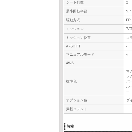
シート列数
2
最小回転半径
5.
駆動方式
FR
ミッション
7A
ミッション位置
コ
AI-SHIFT
-
マニュアルモード
○
4WS
-
マ
ッ
標準色
バ
ル
ー
オプション色
ダ
掲載コメント
-
装備