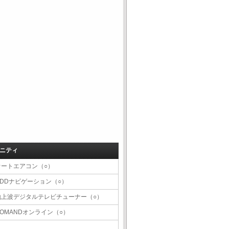
ニティ
オートエアコン（○）
HDDナビゲーション（○）
地上波デジタルテレビチューナー（○）
COMANDオンライン（○）