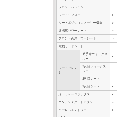
フロントベンチシート
-
シートリフター
○
シートポジションメモリー機能
○
運転席パワーシート
○
フロント両席パワーシート
○
電動サードシート
-
助手席ウォークス
-
ルー
2列目ウォークス
シートアレン
-
ルー
ジ
2列目シート
-
3列目シート
-
床下ラゲージボックス
-
エンジンスタートボタン
○
キーレスエントリー
○