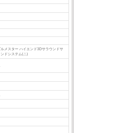
ブルメスター ハイエンド3Dサラウンドサ
ウンドシステム(△)
△
△