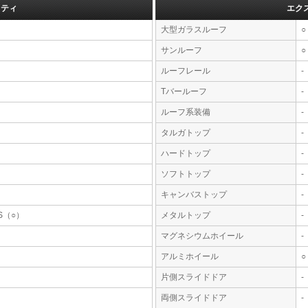
フティ
エク
大型ガラスルーフ
○
サンルーフ
○
ルーフレール
-
Tバールーフ
-
ルーフ系装備
-
タルガトップ
-
ハードトップ
-
ソフトトップ
-
キャンバストップ
-
S（○）
メタルトップ
-
マグネシウムホイール
-
アルミホイール
○
片側スライドドア
-
両側スライドドア
-