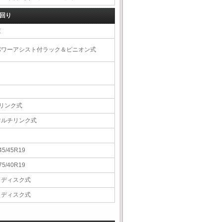
回り
左
パワーアシスト付ラック＆ピニオン式
4リンク式
マルチリンク式
45/45R19
75/40R19
Ｖディスク式
Ｖディスク式