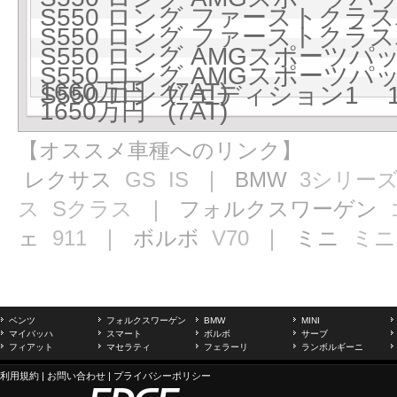
S550 ロング ファーストクラス
S550 ロング ファーストクラス
S550 ロング AMGスポー
S550 ロング AMGスポー
1660万円 (7AT)
S550 ロング エディション1 17
1650万円 (7AT)
【オススメ車種へのリンク】
レクサス
GS
IS
｜ BMW
3シリー
ス
Sクラス
｜ フォルクスワーゲン
ェ
911
｜ ボルボ
V70
｜ ミニ
ミニ
ベンツ
フォルクスワーゲン
BMW
MINI
マイバッハ
スマート
ボルボ
サーブ
フィアット
マセラティ
フェラーリ
ランボルギーニ
利用規約
|
お問い合わせ
|
プライバシーポリシー