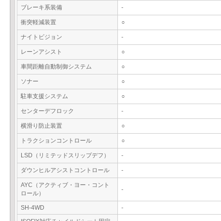
ブレーキ系装備
-
衝突軽減装置
○
ナイトビジョン
-
レーンアシスト
○
車間距離自動制御システム
○
ソナー
○
駐車支援システム
○
センターデフロック
-
横滑り防止装置
○
トラクションコントロール
○
LSD（リミテッドスリップデフ）
-
ダウンヒルアシストコントロール
-
AYC（アクティブ・ヨー・コント
-
ロール）
SH-4WD
-