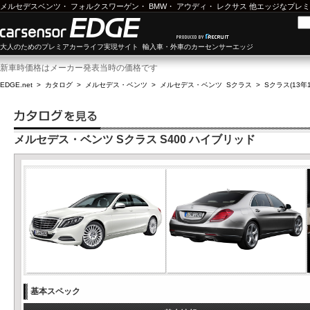
メルセデスベンツ
・
フォルクスワーゲン
・
BMW
・
アウディ
・
レクサス
他エッジなプレミ
大人のためのプレミアカーライフ実現サイト 輸入車・外車のカーセンサーエッジ
新車時価格はメーカー発表当時の価格です
EDGE.net
>
カタログ
>
メルセデス・ベンツ
>
メルセデス・ベンツ Sクラス
>
Sクラス(13年1
メルセデス・ベンツ Sクラス S400 ハイブリッド
基本スペック