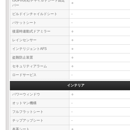
ISOFIX対応チャイルドシート固定
○
バー
ビルドインチャイルドシート
-
バケットシート
-
後退時連動式ドアミラー
○
レインセンサー
○
インテリジェントAFS
○
盗難防止装置
○
セキュリティアラーム
○
ロードサービス
-
インテリア
パワーウィンドウ
○
オットマン機構
-
フルフラットシート
-
チップアップシート
-
本革シート
○