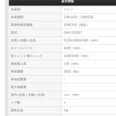
基本情報
生産国
ドイツ
生産期間
13年10月～14年03月
新車時車両価格
1090万円（税込）
型式
DAA-222057
全長ｘ全幅ｘ全高
5120x1900x1495（mm）
ホイールベース
3035（mm）
前トレッド/後トレッド
1625/1635（mm）
最低地上高
130（mm）
車体重量
2010（kg）
車体総重量
-
最大積載量
-
室内 (全長ｘ全幅ｘ全高)
-x-x-（mm）
ドア数
4
乗車定員
5名