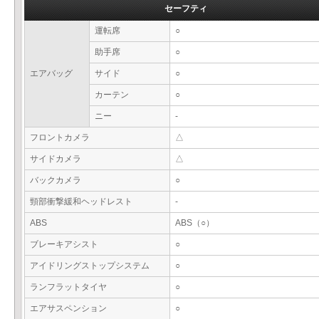
セーフティ
運転席
○
助手席
○
エアバッグ
サイド
○
カーテン
○
ニー
-
フロントカメラ
△
サイドカメラ
△
バックカメラ
○
頸部衝撃緩和ヘッドレスト
-
ABS
ABS（○）
ブレーキアシスト
○
アイドリングストップシステム
○
ランフラットタイヤ
○
エアサスペンション
○