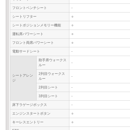
フロントベンチシート
-
シートリフター
○
シートポジションメモリー機能
○
運転席パワーシート
○
フロント両席パワーシート
○
電動サードシート
-
助手席ウォークス
-
ルー
2列目ウォークス
シートアレン
-
ルー
ジ
2列目シート
-
3列目シート
-
床下ラゲージボックス
-
エンジンスタートボタン
○
キーレスエントリー
○