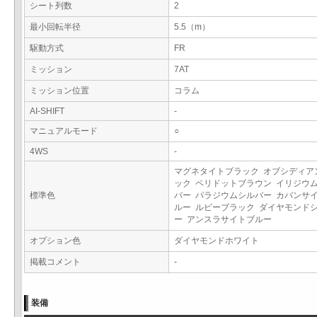
シート列数
2
最小回転半径
5.5（m）
駆動方式
FR
ミッション
7AT
ミッション位置
コラム
AI-SHIFT
-
マニュアルモード
○
4WS
-
マグネタイトブラック オブシディア
ック ペリドットブラウン イリジウ
標準色
バー パラジウムシルバー カバンサ
ルー ルビーブラック ダイヤモンド
ー アンスラサイトブルー
オプション色
ダイヤモンドホワイト
掲載コメント
-
装備