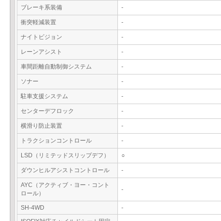
ブレーキ系装備
-
衝突軽減装置
-
ナイトビジョン
-
レーンアシスト
-
車間距離自動制御システム
-
ソナー
-
駐車支援システム
-
センターデフロック
-
横滑り防止装置
-
トラクションコントロール
-
LSD（リミテッドスリップデフ）
○
ダウンヒルアシストコントロール
-
AYC（アクティブ・ヨー・コント
-
ロール）
SH-4WD
-