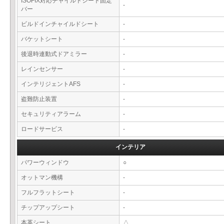
ISOFIX対応チャイルドシート固定
-
バー
ビルドインチャイルドシート
-
バケットシート
-
後退時連動式ドアミラー
-
レインセンサー
-
インテリジェントAFS
-
盗難防止装置
-
セキュリティアラーム
-
ロードサービス
-
インテリア
パワーウィンドウ
○
オットマン機構
-
フルフラットシート
-
チップアップシート
-
本革シート
△