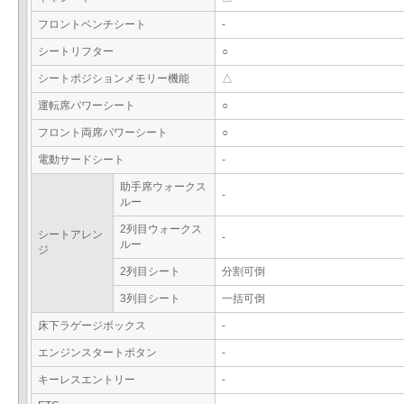
フロントベンチシート
-
シートリフター
○
シートポジションメモリー機能
△
運転席パワーシート
○
フロント両席パワーシート
○
電動サードシート
-
助手席ウォークス
-
ルー
2列目ウォークス
シートアレン
-
ルー
ジ
2列目シート
分割可倒
3列目シート
一括可倒
床下ラゲージボックス
-
エンジンスタートボタン
-
キーレスエントリー
-