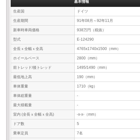
基本情報
生産国
ドイツ
生産期間
91年08月～92年11月
新車時車両価格
938万円（税抜）
型式
E-124290
全長ｘ全幅ｘ全高
4765x1740x1500（mm）
ホイールベース
2800（mm）
前トレッド/後トレッド
1495/1490（mm）
最低地上高
190（mm）
車体重量
1710（kg）
車体総重量
-
最大積載量
-
室内 (全長ｘ全幅ｘ全高)
-x-x-（mm）
ドア数
5
乗車定員
7名