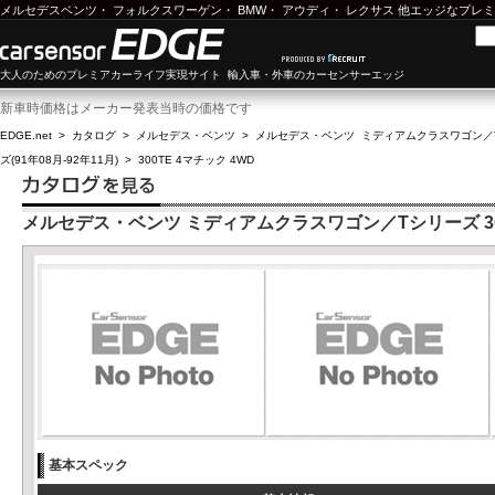
メルセデスベンツ
・
フォルクスワーゲン
・
BMW
・
アウディ
・
レクサス
他エッジなプレミ
大人のためのプレミアカーライフ実現サイト 輸入車・外車のカーセンサーエッジ
新車時価格はメーカー発表当時の価格です
EDGE.net
>
カタログ
>
メルセデス・ベンツ
>
メルセデス・ベンツ ミディアムクラスワゴン／
ズ(91年08月-92年11月)
>
300TE 4マチック 4WD
メルセデス・ベンツ ミディアムクラスワゴン／Tシリーズ 300
基本スペック