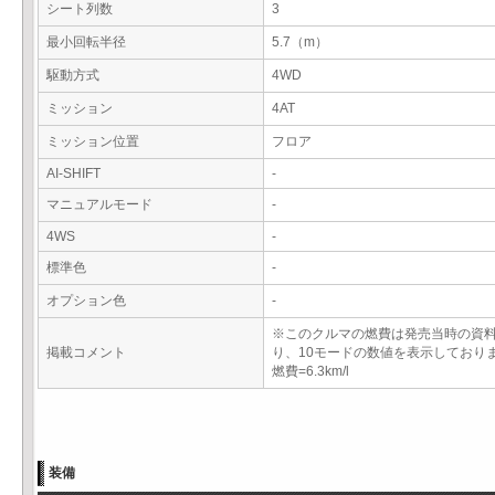
シート列数
3
最小回転半径
5.7（m）
駆動方式
4WD
ミッション
4AT
ミッション位置
フロア
AI-SHIFT
-
マニュアルモード
-
4WS
-
標準色
-
オプション色
-
※このクルマの燃費は発売当時の資
掲載コメント
り、10モードの数値を表示しており
燃費=6.3km/l
装備