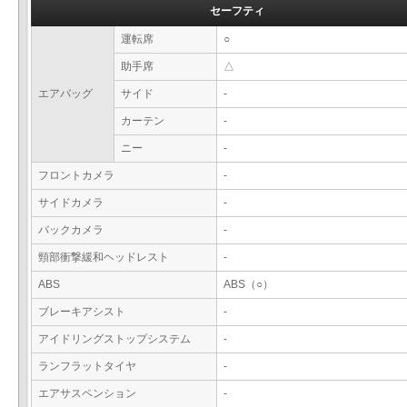
セーフティ
運転席
○
助手席
△
エアバッグ
サイド
-
カーテン
-
ニー
-
フロントカメラ
-
サイドカメラ
-
バックカメラ
-
頸部衝撃緩和ヘッドレスト
-
ABS
ABS（○）
ブレーキアシスト
-
アイドリングストップシステム
-
ランフラットタイヤ
-
エアサスペンション
-